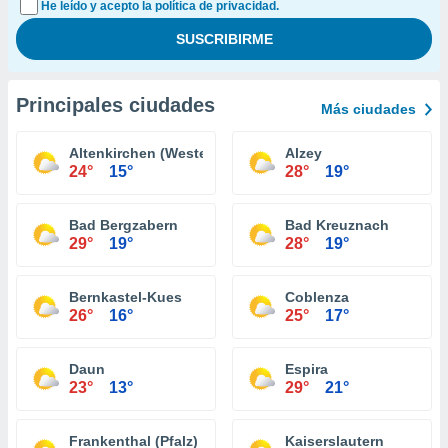
He leído y acepto la política de privacidad.
Principales ciudades
Más ciudades
Altenkirchen (Westerwald)
Alzey
24°
15°
28°
19°
Bad Bergzabern
Bad Kreuznach
29°
19°
28°
19°
Bernkastel-Kues
Coblenza
26°
16°
25°
17°
Daun
Espira
23°
13°
29°
21°
Frankenthal (Pfalz)
Kaiserslautern