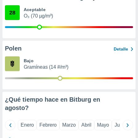
ento u
Aceptable
28
O₃ (70 µg/m³)
 de datos
er momento
ic en
o en
 Cookies
en
Polen
Detalle
eb.
Bajo
y
Gramíneas (14 #/m³)
socios
el
to de
¿Qué tiempo hace en Bitburg en
la
 en un
agosto
?
 y/o acceder
 de datos
ara
Enero
Febrero
Marzo
Abril
Mayo
Junio
Ju
 anuncios
ar perfiles