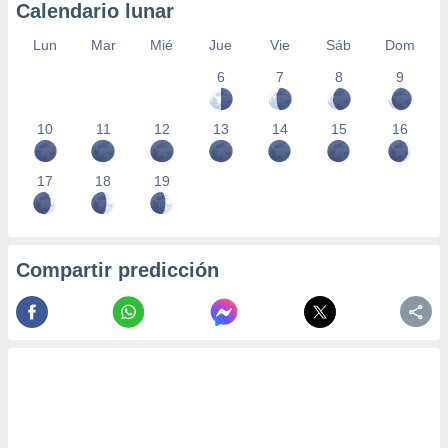
 seleccionar
Calendario lunar
o.
Lun
Mar
Mié
Jue
Vie
Sáb
Dom
calización
precisa e
6
7
8
9
ión mediante
, publicidad
10
11
12
13
14
15
16
dos,
17
18
19
 publicidad
,
ón de
 desarrollo
s.
Compartir predicción
tros 1199
ios