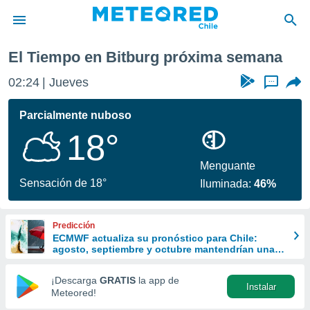
emana
El Tiempo en Bitburg próxima semana
privacidad
02:24
Jueves
...
o de
eteored.cl)
borado por
Parcialmente nuboso
es para
18°
ue la
 que se
e calidad.
Menguante
eder a este
Sensación de 18°
Iluminada:
46%
ediante las
opciones:
Predicción
ookies y
ECMWF actualiza su pronóstico para Chile:
e forma
agosto, septiembre y octubre mantendrían una
señal favorable para las lluvias
d digital
¡Descarga
GRATIS
la app de
Instalar
ada, basada
Meteored!
mación