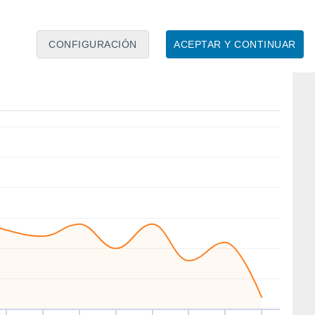
CONFIGURACIÓN
ACEPTAR Y CONTINUAR
SE
SE
E
NW
NW
N
SE
NW
áb
15
Dom
16
Lun
17
Mar
18
Mié
19
Jue
20
Vie
21
Sáb
22
to
Velocidad media del viento