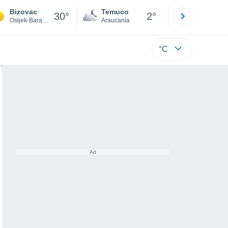
Bizovac
Temuco
Osorno
30°
2°
Osijek-Baranja
Araucanía
Los Lagos
°C