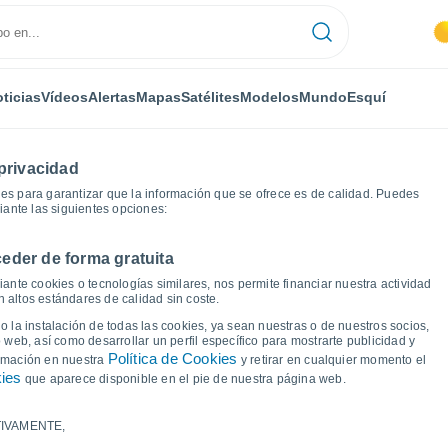
ticias
Vídeos
Alertas
Mapas
Satélites
Modelos
Mundo
Esquí
privacidad
es para garantizar que la información que se ofrece es de calidad. Puedes
iante las siguientes opciones:
eder de forma gratuita
icas del tiempo
ante cookies o tecnologías similares, nos permite financiar nuestra actividad
 altos estándares de calidad sin coste.
 Bizovac
 la instalación de todas las cookies, ya sean nuestras o de nuestros socios,
 web, así como desarrollar un perfil específico para mostrarte publicidad y
Política de Cookies
ormación en nuestra
y retirar en cualquier momento el
kies
que aparece disponible en el pie de nuestra página web.
IVAMENTE,
a y punto de rocío para los próximos 14 días