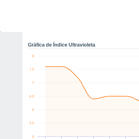
0
NE
SE
N
NE
N
NE
km/h
Dom
9
Lun
10
Mar
11
Mié
12
Jue
13
Vie
14
S
Rachas máximas de vien
Gráfica de Índice Ultravioleta
8
7.5
7
6.5
6
5.5
5