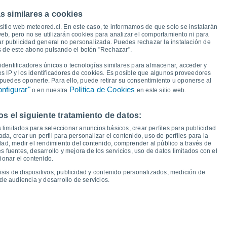
37°
36°
s similares a cookies
34°
33°
33°
31°
30°
sitio web meteored.cl. En este caso, te informamos de que solo se instalarán
28°
eb, pero no se utilizarán cookies para analizar el comportamiento ni para
ar publicidad general no personalizada. Puedes rechazar la instalación de
22°
és de este abono pulsando el botón "Rechazar".
20°
20°
19°
19°
19°
18°
16°
dentificadores únicos o tecnologías similares para almacenar, acceder y
es IP y los identificadores de cookies. Es posible que algunos proveedores
e puedes oponerte. Para ello, puede retirar su consentimiento u oponerse al
nfigurar"
Política de Cookies
o en nuestra
en este sitio web.
 el siguiente tratamiento de datos:
áb
15
Dom
16
Lun
17
Mar
18
Mié
19
Jue
20
Vie
21
Sáb
22
 limitados para seleccionar anuncios básicos, crear perfiles para publicidad
emperatura Mínima
Punto de rocío
ada, crear un perfil para personalizar el contenido, uso de perfiles para la
dad, medir el rendimiento del contenido, comprender al público a través de
 fuentes, desarrollo y mejora de los servicios, uso de datos limitados con el
ionar el contenido.
isis de dispositivos, publicidad y contenido personalizados, medición de
idad para los próximos 14 días
de audiencia y desarrollo de servicios.
100
75