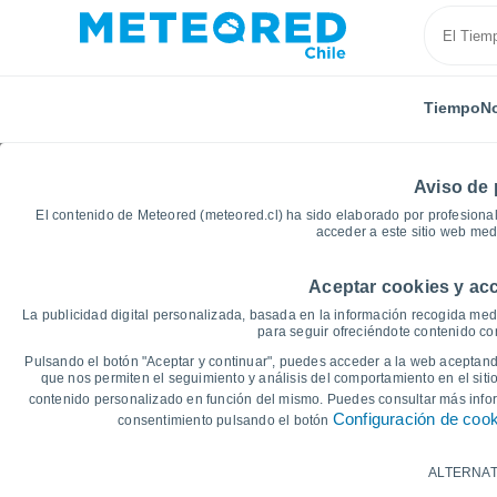
Tiempo
No
Aviso de 
El contenido de Meteored (meteored.cl) ha sido elaborado por profesional
acceder a este sitio web med
Aceptar cookies y acc
Inicio
Croacia
Osijek-Baranya
Bizovac
Gráf
La publicidad digital personalizada, basada en la información recogida medi
para seguir ofreciéndote contenido con
Gráficas del tiempo de
Pulsando el botón "Aceptar y continuar", puedes acceder a la web aceptando
que nos permiten el seguimiento y análisis del comportamiento en el sitio
contenido personalizado en función del mismo. Puedes consultar más inf
14 días
7 días
Configuración de coo
consentimiento pulsando el botón
Gráfica de Temperatura
ALTERNAT
Temperatura máxima, temperatura mínim