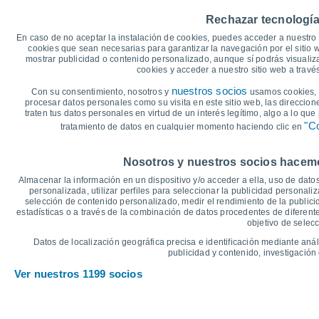
40
36°
Rechazar tecnología
35
33°
33°
31°
31°
31°
En caso de no aceptar la instalación de cookies, puedes acceder a nuestro 
30
cookies que sean necesarias para garantizar la navegación por el sitio w
mostrar publicidad o contenido personalizado, aunque sí podrás visualiz
25
23°
cookies y acceder a nuestro sitio web a trav
20°
20
18°
17°
17°
17°
nuestros socios
Con su consentimiento, nosotros y
usamos cookies, i
15
procesar datos personales como su visita en este sitio web, las direccion
traten tus datos personales en virtud de un interés legítimo, algo a lo qu
10
"Co
tratamiento de datos en cualquier momento haciendo clic en
5
°C
Nosotros y nuestros socios hacemos
Dom
9
Lun
10
Mar
11
Mié
12
Jue
13
Vie
14
S
Almacenar la información en un dispositivo y/o acceder a ella, uso de datos
Temperatura Máxima
T
personalizada, utilizar perfiles para seleccionar la publicidad personaliz
selección de contenido personalizado, medir el rendimiento de la publici
estadísticas o a través de la combinación de datos procedentes de diferentes
objetivo de selecc
Gráfica de Precipitación y Nubosidad
Datos de localización geográfica precisa e identificación mediante anál
Lluvia, nieve y nubos
publicidad y contenido, investigación 
5
Ver nuestros 1199 socios
1022
1018