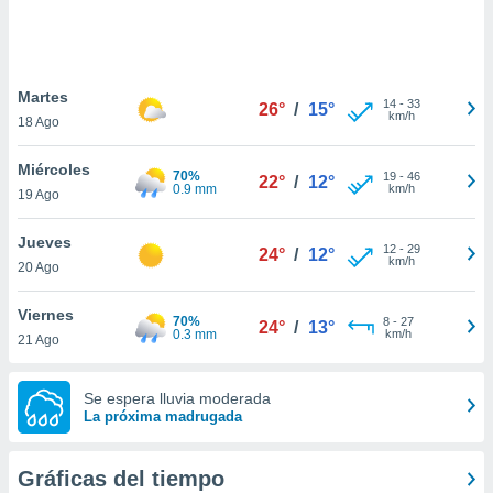
 botón
.
nto,
Martes
14
-
33
26°
/
15°
km/h
18 Ago
cios
kies,
Miércoles
ores únicos
70%
19
-
46
22°
/
12°
0.9 mm
km/h
19 Ago
as similares
nar,
rocesar
Jueves
12
-
29
24°
/
12°
onales como
km/h
20 Ago
 este sitio
recciones IP
Viernes
ficadores de
70%
8
-
27
24°
/
13°
0.3 mm
km/h
21 Ago
 posible
s
 traten tus
Se espera lluvia moderada
nales en
La próxima madrugada
 interés
go a lo que
nerte. Para
Gráficas del tiempo
retirar su