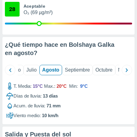
 seleccionar
Aceptable
o.
28
O₃ (69 µg/m³)
calización
precisa e
ión mediante
, publicidad
¿Qué tiempo hace en Bolshaya Galka
dos,
en
agosto
?
 publicidad
,
ón de
yo
Junio
Julio
Agosto
Septiembre
Octubre
Noviemb
 desarrollo
s.
T. Media:
15°C
Max.:
20°C
Min:
9°C
tros 1199
ios
Días de lluvia:
13
días
Acum. de lluvia:
71 mm
Viento medio:
10 km/h
Salida y Puesta del sol