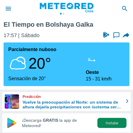
El Tiempo en Bolshaya Galka
privacidad
17:57
Sábado
...
o de
eteored.cl)
borado por
Parcialmente nuboso
es para
20°
ue la
 que se
e calidad.
Oeste
eder a este
Sensación de 20°
15
31 km/h
ediante las
opciones:
Predicción
ookies y
Vuelve la preocupación al Norte: un sistema de
e forma
altura dejaría precipitaciones con isoterma cero
alta la próxima semana
d digital
¡Descarga
GRATIS
la app de
Instalar
ada, basada
Meteored!
mación