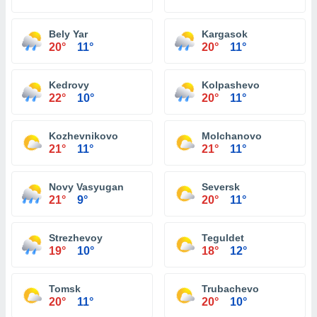
Bely Yar
Kargasok
20°
11°
20°
11°
Kedrovy
Kolpashevo
22°
10°
20°
11°
Kozhevnikovo
Molchanovo
21°
11°
21°
11°
Novy Vasyugan
Seversk
21°
9°
20°
11°
Strezhevoy
Teguldet
19°
10°
18°
12°
Tomsk
Trubachevo
20°
11°
20°
10°