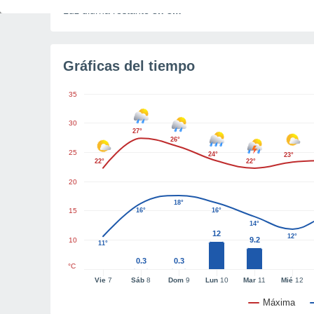
Luz diurna restante
8h 3m
Gráficas del tiempo
35
30
27°
26°
25
24°
23°
22°
22°
20
18°
15
16°
16°
14°
12
12°
9.2
10
11°
0.3
0.3
°C
Vie
7
Sáb
8
Dom
9
Lun
10
Mar
11
Mié
12
Máxima