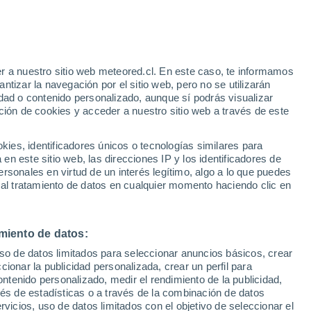
r a nuestro sitio web meteored.cl. En este caso, te informamos
/h
tizar la navegación por el sitio web, pero no se utilizarán
dad o contenido personalizado, aunque sí podrás visualizar
ción de cookies y acceder a nuestro sitio web a través de este
sur
es, identificadores únicos o tecnologías similares para
n este sitio web, las direcciones IP y los identificadores de
rsonales en virtud de un interés legítimo, algo a lo que puedes
Satélites
Modelos
 al tratamiento de datos en cualquier momento haciendo clic en
miento de datos:
Lunes
Martes
Miércoles
Jueves
uso de datos limitados para seleccionar anuncios básicos, crear
10 Ago
11 Ago
12 Ago
13 Ago
ccionar la publicidad personalizada, crear un perfil para
ontenido personalizado, medir el rendimiento de la publicidad,
vés de estadísticas o a través de la combinación de datos
rvicios, uso de datos limitados con el objetivo de seleccionar el
80%
50%