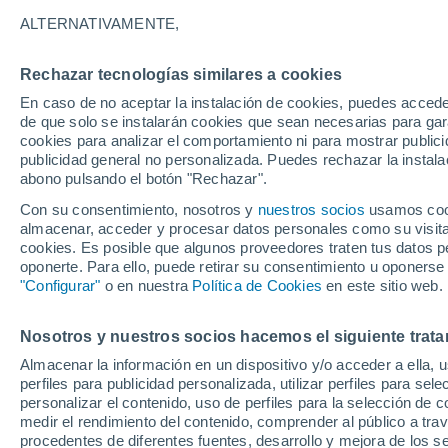
21°
ALTERNATIVAMENTE,
Rechazar tecnologías similares a cookies
Oeste
En caso de no aceptar la instalación de cookies, puedes accede
Sensación de 21°
12
-
28 km
de que solo se instalarán cookies que sean necesarias para garan
cookies para analizar el comportamiento ni para mostrar publici
publicidad general no personalizada. Puedes rechazar la instala
abono pulsando el botón "Rechazar".
Última hora
La nieve sorprenderá al valle de Chile centro-
Con su consentimiento, nosotros y
nuestros socios
usamos cooki
este fin de semana
almacenar, acceder y procesar datos personales como su visita e
cookies. Es posible que algunos proveedores traten tus datos pe
Tiempo 1 - 7 días
Actualidad
Mapa de nubosidad
oponerte. Para ello, puede retirar su consentimiento u oponerse
"Configurar"
o en nuestra
Política de Cookies
en este sitio web.
Nosotros y nuestros socios hacemos el siguiente trata
Mañana
Domingo
Hoy
Almacenar la información en un dispositivo y/o acceder a ella, 
8 Ago
9 Ago
7 Ago
perfiles para publicidad personalizada, utilizar perfiles para sele
personalizar el contenido, uso de perfiles para la selección de c
medir el rendimiento del contenido, comprender al público a tra
procedentes de diferentes fuentes, desarrollo y mejora de los se
50%
70%