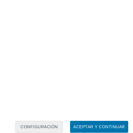
Calendario lunar
Lun
Mar
Mié
Jue
Vie
Sáb
Dom
7
8
9
10
11
12
13
14
15
16
17
18
19
20
CONFIGURACIÓN
ACEPTAR Y CONTINUAR