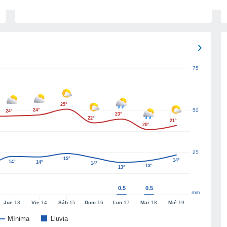
75
25°
24°
50
24°
23°
22°
21°
20°
25
15°
14°
14°
14°
14°
13°
13°
0.5
0.5
mm
Jue
13
Vie
14
Sáb
15
Dom
16
Lun
17
Mar
18
Mié
19
Mínima
Lluvia