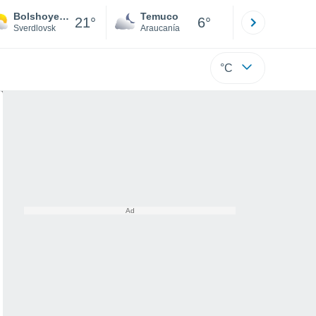
Bolshoye Pulnikovo
Temuco
Osorno
21°
6°
Sverdlovsk
Araucanía
Los Lagos
°C