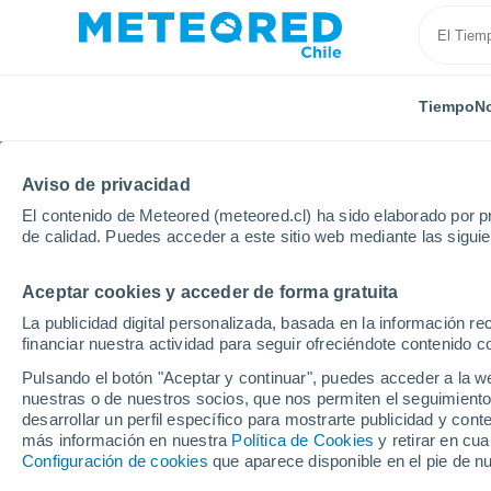
Tiempo
No
Aviso de privacidad
El contenido de Meteored (meteored.cl) ha sido elaborado por pr
de calidad. Puedes acceder a este sitio web mediante las sigui
Aceptar cookies y acceder de forma gratuita
Inicio
Rusia
Óblast de Sverdlovsk
Bolshoye Pul
La publicidad digital personalizada, basada en la información r
financiar nuestra actividad para seguir ofreciéndote contenido c
El Tiempo en Bolshoye
Pulsando el botón "Aceptar y continuar", puedes acceder a la w
nuestras o de nuestros socios, que nos permiten el seguimiento
13:33
Viernes
desarrollar un perfil específico para mostrarte publicidad y co
más información en nuestra
Política de Cookies
y retirar en cu
Configuración de cookies
que aparece disponible en el pie de n
Parcialmente nuboso