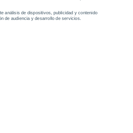
12 mm
9.2 mm
24°
/
16°
22°
/
14°
23°
/
12°
24°
/
14°
e análisis de dispositivos, publicidad y contenido
n de audiencia y desarrollo de servicios.
-
29
km/h
20
-
45
km/h
8
-
14
km/h
11
-
24
km/h
 hoy
, 7 de agosto
uboso
Oeste
4 Medio
12
-
28 km/h
FPS:
6-10
uboso
Oeste
3 Medio
12
-
27 km/h
FPS:
6-10
uboso
Oeste
2 Bajo
12
-
27 km/h
FPS:
no
Oeste
1 Bajo
9
-
26 km/h
FPS:
no