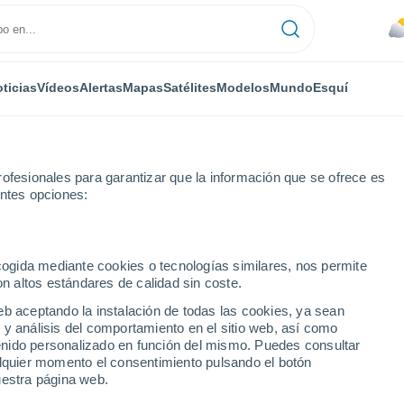
ticias
Vídeos
Alertas
Mapas
Satélites
Modelos
Mundo
Esquí
ofesionales para garantizar que la información que se ofrece es
entes opciones:
nikovo
ecogida mediante cookies o tecnologías similares, nos permite
on altos estándares de calidad sin coste.
 Pulnikovo
eb aceptando la instalación de todas las cookies, ya sean
 y análisis del comportamiento en el sitio web, así como
...
ntenido personalizado en función del mismo. Puedes consultar
alquier momento el consentimiento pulsando el botón
Por hora
uestra página web.
Cielos nubosos en las próximas
horas