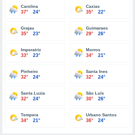
Carolina
Caxias
37°
24°
35°
22°
Grajau
Guimaraes
35°
23°
29°
26°
Imperatriz
Morros
33°
23°
34°
21°
Pinheiro
Santa Ines
32°
24°
32°
24°
Santa Luzia
São Luís
32°
24°
30°
26°
Tempera
Urbano Santos
34°
21°
36°
24°