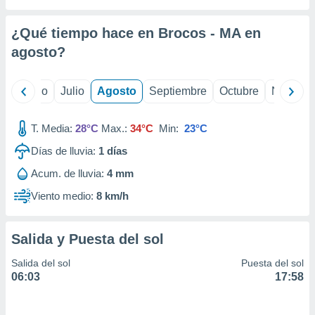
 seleccionar
o.
¿Qué tiempo hace en Brocos - MA en
calización
precisa e
agosto
?
ión mediante
, publicidad
yo
Junio
Julio
Agosto
Septiembre
Octubre
Noviemb
dos,
T. Media:
28°C
Max.:
34°C
Min:
23°C
 publicidad
,
Días de lluvia:
1
días
ón de
 desarrollo
Acum. de lluvia:
4 mm
s.
Viento medio:
8 km/h
tros 1199
ios
Salida y Puesta del sol
Salida del sol
Puesta del sol
06:03
17:58