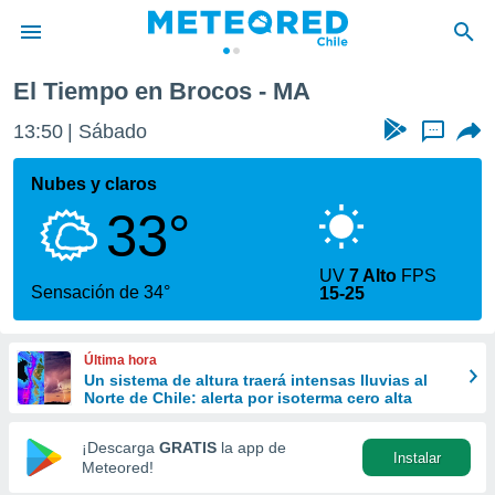
El Tiempo en Brocos - MA
privacidad
13:50
Sábado
...
o de
eteored.cl)
borado por
Nubes y claros
es para
33°
ue la
 que se
e calidad.
UV
7 Alto
FPS
eder a este
Sensación de 34°
15-25
ediante las
opciones:
Última hora
ookies y
Un sistema de altura traerá intensas lluvias al
e forma
Norte de Chile: alerta por isoterma cero alta
d digital
¡Descarga
GRATIS
la app de
Instalar
ada, basada
Meteored!
mación