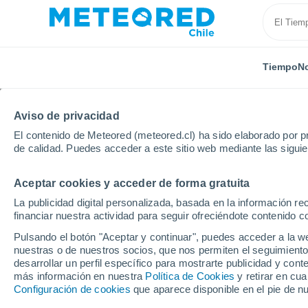
Tiempo
No
Aviso de privacidad
El contenido de Meteored (meteored.cl) ha sido elaborado por pr
de calidad. Puedes acceder a este sitio web mediante las sigui
Aceptar cookies y acceder de forma gratuita
Inicio
Alemania
Renania del Norte-Westfalia
Br
La publicidad digital personalizada, basada en la información r
financiar nuestra actividad para seguir ofreciéndote contenido c
El Tiempo en Brühl
Pulsando el botón "Aceptar y continuar", puedes acceder a la w
nuestras o de nuestros socios, que nos permiten el seguimiento
14:45
Jueves
desarrollar un perfil específico para mostrarte publicidad y co
más información en nuestra
Política de Cookies
y retirar en cu
Configuración de cookies
que aparece disponible en el pie de n
Nubes y claros