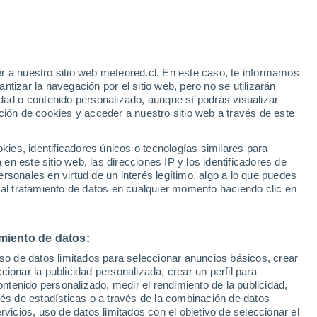
r a nuestro sitio web meteored.cl. En este caso, te informamos
/h
tizar la navegación por el sitio web, pero no se utilizarán
dad o contenido personalizado, aunque sí podrás visualizar
ción de cookies y acceder a nuestro sitio web a través de este
sur
es, identificadores únicos o tecnologías similares para
n este sitio web, las direcciones IP y los identificadores de
rsonales en virtud de un interés legítimo, algo a lo que puedes
Satélites
Modelos
 al tratamiento de datos en cualquier momento haciendo clic en
miento de datos:
omingo
Lunes
Martes
Miércoles
uso de datos limitados para seleccionar anuncios básicos, crear
9 Ago
10 Ago
11 Ago
12 Ago
ccionar la publicidad personalizada, crear un perfil para
ontenido personalizado, medir el rendimiento de la publicidad,
vés de estadísticas o a través de la combinación de datos
rvicios, uso de datos limitados con el objetivo de seleccionar el