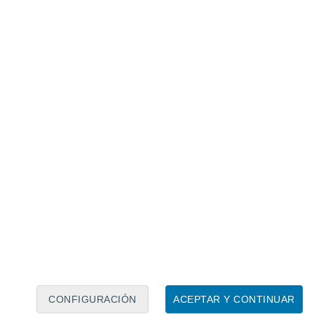
Calendario lunar
Lun
Mar
Mié
Jue
Vie
Sáb
Dom
6
7
8
9
10
11
12
13
14
15
16
17
18
19
CONFIGURACIÓN
ACEPTAR Y CONTINUAR