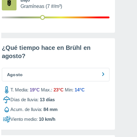
Gramíneas (7 #/m³)
¿Qué tiempo hace en Brühl en
agosto
?
Agosto
T. Media:
19°C
Max.:
23°C
Min:
14°C
Días de lluvia:
13
días
Acum. de lluvia:
84 mm
Viento medio:
10 km/h