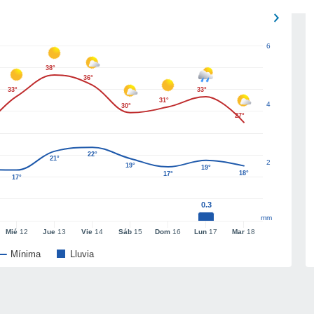
6
38°
36°
33°
33°
31°
4
30°
27°
22°
21°
2
19°
19°
18°
17°
17°
0.3
mm
Mié
12
Jue
13
Vie
14
Sáb
15
Dom
16
Lun
17
Mar
18
Mínima
Lluvia