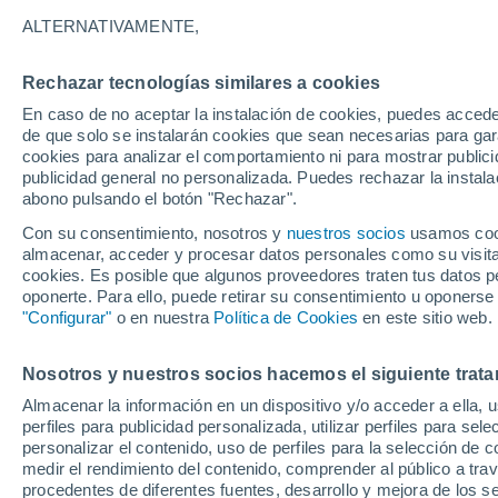
24°
ALTERNATIVAMENTE,
Rechazar tecnologías similares a cookies
Oeste
En caso de no aceptar la instalación de cookies, puedes accede
Sensación de 25°
15
-
36 km
de que solo se instalarán cookies que sean necesarias para garan
cookies para analizar el comportamiento ni para mostrar publici
publicidad general no personalizada. Puedes rechazar la instala
abono pulsando el botón "Rechazar".
Última hora
La nieve sorprenderá al valle de Chile centro-
Con su consentimiento, nosotros y
nuestros socios
usamos cooki
este fin de semana
almacenar, acceder y procesar datos personales como su visita e
cookies. Es posible que algunos proveedores traten tus datos pe
Tiempo 1 - 7 días
Actualidad
Mapa de nubosidad
oponerte. Para ello, puede retirar su consentimiento u oponerse
"Configurar"
o en nuestra
Política de Cookies
en este sitio web.
Nosotros y nuestros socios hacemos el siguiente trata
Mañana
Sábado
D
Hoy
Almacenar la información en un dispositivo y/o acceder a ella, 
7 Ago
8 Ago
6 Ago
perfiles para publicidad personalizada, utilizar perfiles para sele
personalizar el contenido, uso de perfiles para la selección de c
medir el rendimiento del contenido, comprender al público a tra
procedentes de diferentes fuentes, desarrollo y mejora de los se