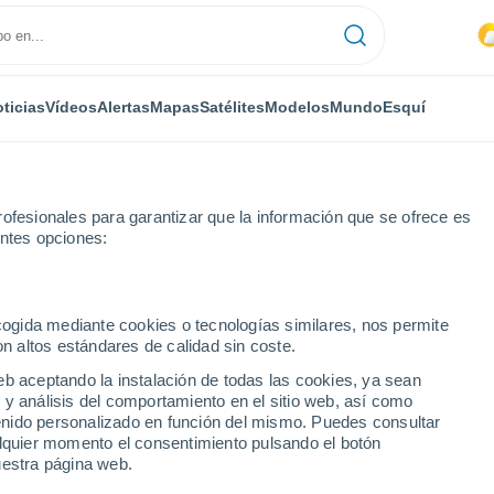
ticias
Vídeos
Alertas
Mapas
Satélites
Modelos
Mundo
Esquí
ofesionales para garantizar que la información que se ofrece es
entes opciones:
ühl
ecogida mediante cookies o tecnologías similares, nos permite
on altos estándares de calidad sin coste.
eb aceptando la instalación de todas las cookies, ya sean
 y análisis del comportamiento en el sitio web, así como
...
ntenido personalizado en función del mismo. Puedes consultar
alquier momento el consentimiento pulsando el botón
Por hora
uestra página web.
Cielos nubosos en las próximas
horas