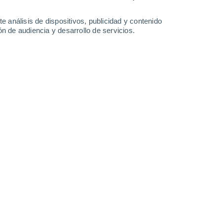
33°
/
17°
31°
/
20°
27°
/
17°
33°
/
17°
e análisis de dispositivos, publicidad y contenido
n de audiencia y desarrollo de servicios.
-
33
km/h
17
-
41
km/h
11
-
27
km/h
11
-
27
km/h
to
Oeste
5 Medio
15
-
36 km/h
FPS:
6-10
Oeste
4 Medio
14
-
36 km/h
FPS:
6-10
Oeste
3 Medio
15
-
35 km/h
FPS:
6-10
Oeste
1 Bajo
15
-
35 km/h
FPS:
no