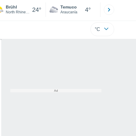
Brühl
Temuco
Osorno
24°
4°
North Rhine-Westphalia
Araucanía
Los Lagos
°C