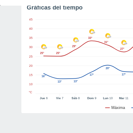
Gráficas del tiempo
45
40
35
33°
31°
29°
30
27°
25°
25°
25
20
20°
17°
15
17°
16°
13°
13°
10
°C
Jue
6
Vie
7
Sáb
8
Dom
9
Lun
10
Mar
11
Máxima