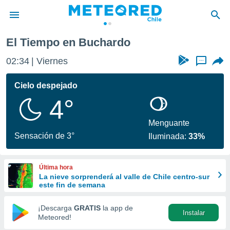
El Tiempo en Buchardo
privacidad
02:34
Viernes
...
o de
eteored.cl)
borado por
Cielo despejado
es para
4°
ue la
 que se
e calidad.
Menguante
eder a este
Sensación de 3°
Iluminada:
33%
ediante las
opciones:
Última hora
ookies y
La nieve sorprenderá al valle de Chile centro-sur
e forma
este fin de semana
d digital
¡Descarga
GRATIS
la app de
Instalar
ada, basada
Meteored!
mación