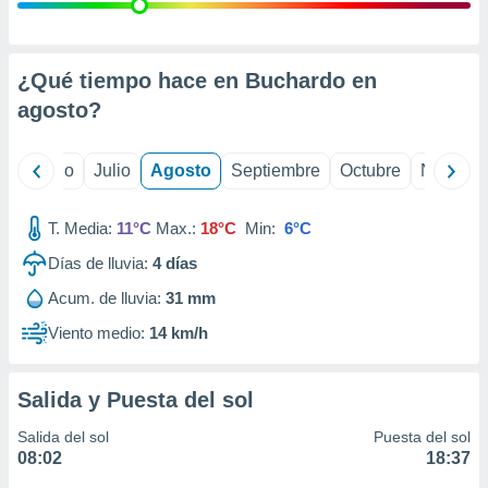
 seleccionar
o.
calización
precisa e
¿Qué tiempo hace en Buchardo en
ión mediante
agosto
?
, publicidad
yo
Junio
Julio
Agosto
Septiembre
Octubre
Noviemb
dos,
 publicidad
,
T. Media:
11°C
Max.:
18°C
Min:
6°C
ón de
Días de lluvia:
4
días
 desarrollo
s.
Acum. de lluvia:
31 mm
tros 1199
Viento medio:
14 km/h
ios
Salida y Puesta del sol
Salida del sol
Puesta del sol
08:02
18:37