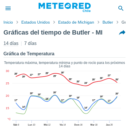
Inicio
Estados Unidos
Estado de Michigan
Butler
Gráf
privacidad
Gráficas del tiempo de Butler - MI
enido de
eteored.cl)
14 días
7 días
aborado por
ales para
Gráfica de Temperatura
ar que la
ón que se
Temperatura máxima, temperatura mínima y punto de rocío para los próximos
14 días
de calidad.
30
eder a este
28°
28°
28°
27°
27°
27°
29°
29°
ediante las
26°
25°
25°
25°
25°
25
24°
 opciones:
20°
20°
20°
cookies y
19°
20
19°
19°
18°
18°
de forma
17°
17°
17°
17°
uita
14°
15
14°
dad digital
ada, basada
°C
formación
Sáb
8
Lun
10
Mié
12
Vie
14
Dom
16
Mar
18
Jue
20