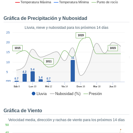
 mediante
Temperatura Máxima
Temperatura Mínima
Punto de rocío
tecnologías
nos permite
Gráfica de Precipitación y Nubosidad
r nuestra
para seguir
Lluvia, nieve y nubosidad para los próximos 14 días
e contenido
1
25
estándares
1019
ACEPTAR
 sin coste.
20
Y
1015
1015
CONTINUAR
 el botón
15
continuar",
5
11
ceder a la
1011
10
CONFIGURACIÓN
tando la
5.4
5
4.2
n de todas
1.4
s, ya sean
0.7
0.7
mm
de nuestros
Sáb
8
Lun
10
Mié
12
Vie
14
Dom
16
Mar
18
Jue
20
 que nos
Lluvia
Nubosidad (%)
Presión
ten el
 y análisis
tamiento en
Gráfica de Viento
b, así como
r un perfil
Velocidad media, dirección y rachas de viento para los próximos 14 días
ico para
50
ublicidad y
40