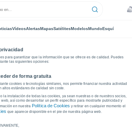
ticias
Vídeos
Alertas
Mapas
Satélites
Modelos
Mundo
Esquí
privacidad
es para garantizar que la información que se ofrece es de calidad. Puedes
iante las siguientes opciones:
eder de forma gratuita
os
Butrera
Gráficas del tiempo
ante cookies o tecnologías similares, nos permite financiar nuestra actividad
 altos estándares de calidad sin coste.
 Butrera
 la instalación de todas las cookies, ya sean nuestras o de nuestros socios,
 web, así como desarrollar un perfil específico para mostrarte publicidad y
Política de Cookies
ormación en nuestra
y retirar en cualquier momento el
kies
que aparece disponible en el pie de nuestra página web.
IVAMENTE,
a y punto de rocío para los próximos 14 días