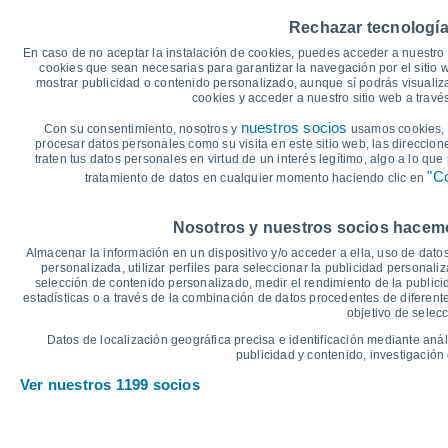
40
Rechazar tecnología
35°
35°
35
32°
En caso de no aceptar la instalación de cookies, puedes acceder a nuestro 
30°
29°
30
29°
cookies que sean necesarias para garantizar la navegación por el sitio w
mostrar publicidad o contenido personalizado, aunque sí podrás visualiz
25
cookies y acceder a nuestro sitio web a trav
20
nuestros socios
Con su consentimiento, nosotros y
usamos cookies, i
17°
16°
procesar datos personales como su visita en este sitio web, las direccion
16°
15°
14°
15
13°
traten tus datos personales en virtud de un interés legítimo, algo a lo qu
"Co
tratamiento de datos en cualquier momento haciendo clic en
10
°C
Nosotros y nuestros socios hacemos
Vie
7
Sáb
8
Dom
9
Lun
10
Mar
11
Mié
12
J
Almacenar la información en un dispositivo y/o acceder a ella, uso de datos
Temperatura Máxima
T
personalizada, utilizar perfiles para seleccionar la publicidad personaliz
selección de contenido personalizado, medir el rendimiento de la publici
estadísticas o a través de la combinación de datos procedentes de diferentes
objetivo de selecc
Gráfica de Precipitación y Nubosidad
Datos de localización geográfica precisa e identificación mediante anál
Lluvia, nieve y nubos
publicidad y contenido, investigación 
5
Ver nuestros 1199 socios
10
1020