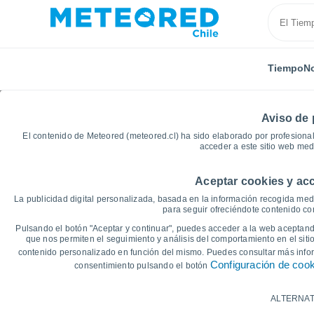
Tiempo
No
Aviso de 
El contenido de Meteored (meteored.cl) ha sido elaborado por profesional
acceder a este sitio web med
Aceptar cookies y acc
Inicio
España
Castilla y León
Provincia de Burg
La publicidad digital personalizada, basada en la información recogida medi
para seguir ofreciéndote contenido con
Gráficas del tiempo de
Pulsando el botón "Aceptar y continuar", puedes acceder a la web aceptando
que nos permiten el seguimiento y análisis del comportamiento en el sitio
contenido personalizado en función del mismo. Puedes consultar más inf
14 días
7 días
Configuración de coo
consentimiento pulsando el botón
Gráfica de Temperatura
ALTERNAT
Temperatura máxima, temperatura mínim