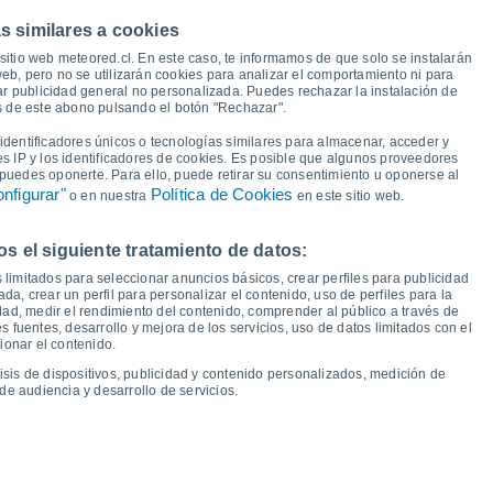
s similares a cookies
33°
33°
sitio web meteored.cl. En este caso, te informamos de que solo se instalarán
31°
29°
eb, pero no se utilizarán cookies para analizar el comportamiento ni para
28°
ar publicidad general no personalizada. Puedes rechazar la instalación de
25°
24°
és de este abono pulsando el botón "Rechazar".
22°
dentificadores únicos o tecnologías similares para almacenar, acceder y
17°
17°
17°
17°
16°
es IP y los identificadores de cookies. Es posible que algunos proveedores
15°
15°
e puedes oponerte. Para ello, puede retirar su consentimiento u oponerse al
13°
nfigurar"
Política de Cookies
o en nuestra
en este sitio web.
 el siguiente tratamiento de datos:
ue
13
Vie
14
Sáb
15
Dom
16
Lun
17
Mar
18
Mié
19
Jue
20
 limitados para seleccionar anuncios básicos, crear perfiles para publicidad
emperatura Mínima
Punto de rocío
ada, crear un perfil para personalizar el contenido, uso de perfiles para la
dad, medir el rendimiento del contenido, comprender al público a través de
 fuentes, desarrollo y mejora de los servicios, uso de datos limitados con el
ionar el contenido.
isis de dispositivos, publicidad y contenido personalizados, medición de
idad para los próximos 14 días
de audiencia y desarrollo de servicios.
100
21
1021
75