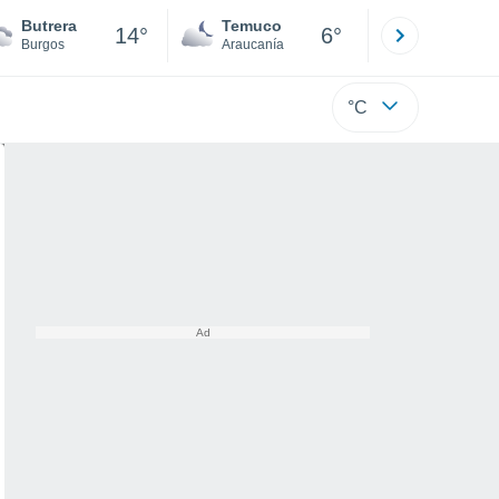
Butrera
Temuco
Osorno
14°
6°
Burgos
Araucanía
Los Lagos
°C