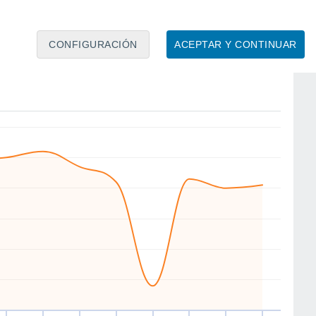
CONFIGURACIÓN
ACEPTAR Y CONTINUAR
NE
N
E
NE
N
N
NW
NE
ue
13
Vie
14
Sáb
15
Dom
16
Lun
17
Mar
18
Mié
19
Jue
20
to
Velocidad media del viento