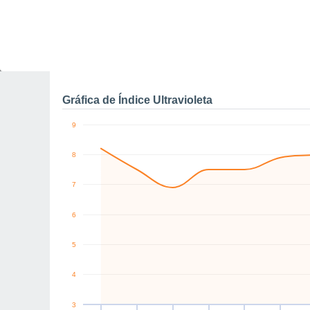
0
km/h
NE
SE
N
NE
NE
NE
Vie
7
Sáb
8
Dom
9
Lun
10
Mar
11
Mié
12
J
Rachas máximas de vien
Gráfica de Índice Ultravioleta
9
8
7
6
5
4
3