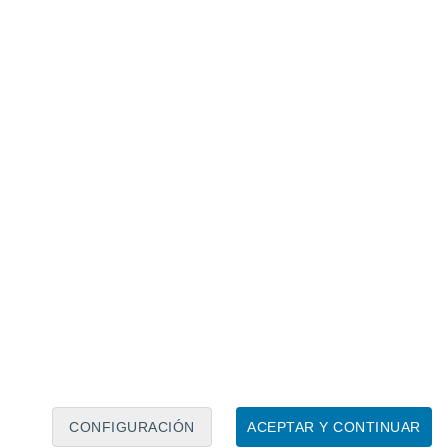
Calendario lunar
Lun
Mar
Mié
Jue
Vie
Sáb
Dom
8
9
10
11
12
13
14
15
16
17
18
19
20
21
CONFIGURACIÓN
ACEPTAR Y CONTINUAR