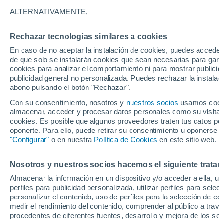
22°
ALTERNATIVAMENTE,
Rechazar tecnologías similares a cookies
Menguant
En caso de no aceptar la instalación de cookies, puedes accede
Iluminada
Sensación de 22°
de que solo se instalarán cookies que sean necesarias para garan
cookies para analizar el comportamiento ni para mostrar publici
publicidad general no personalizada. Puedes rechazar la instala
abono pulsando el botón "Rechazar".
Última hora
Aguanieve, heladas de hasta -3 °C y chubasc
Con su consentimiento, nosotros y
nuestros socios
usamos cooki
marcarán el fin de semana en la RM
almacenar, acceder y procesar datos personales como su visita e
cookies. Es posible que algunos proveedores traten tus datos pe
Tiempo 1 - 7 días
Actualidad
Mapa de lluvia
Satél
oponerte. Para ello, puede retirar su consentimiento u oponerse
"Configurar"
o en nuestra
Política de Cookies
en este sitio web.
Nosotros y nuestros socios hacemos el siguiente trata
Mañana
Lunes
Hoy
Almacenar la información en un dispositivo y/o acceder a ella, 
9 Ago
10 Ago
8 Ago
perfiles para publicidad personalizada, utilizar perfiles para sele
personalizar el contenido, uso de perfiles para la selección de c
medir el rendimiento del contenido, comprender al público a tra
procedentes de diferentes fuentes, desarrollo y mejora de los se
70%
60%