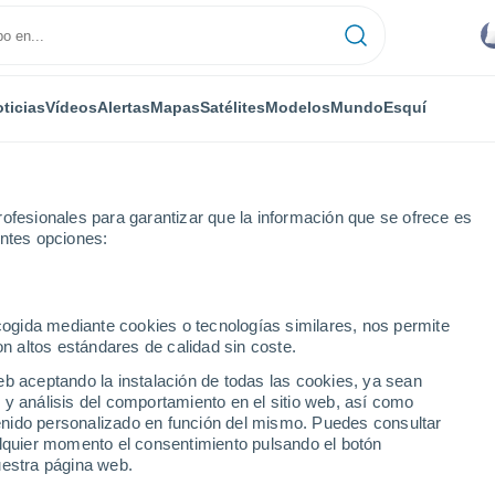
ticias
Vídeos
Alertas
Mapas
Satélites
Modelos
Mundo
Esquí
ofesionales para garantizar que la información que se ofrece es
entes opciones:
ecogida mediante cookies o tecnologías similares, nos permite
on altos estándares de calidad sin coste.
 - BA
eb aceptando la instalación de todas las cookies, ya sean
 y análisis del comportamiento en el sitio web, así como
...
ntenido personalizado en función del mismo. Puedes consultar
alquier momento el consentimiento pulsando el botón
Por hora
uestra página web.
Lluvias débiles en las próximas
horas