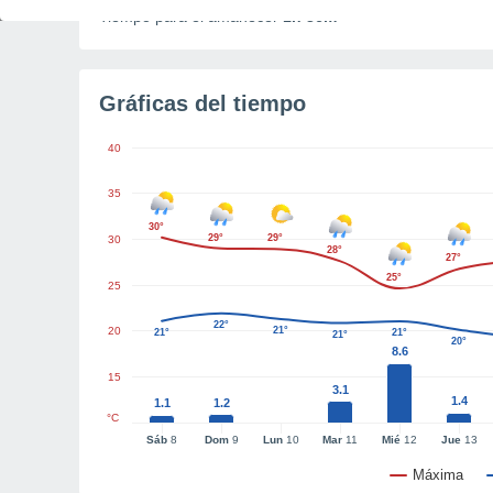
Tiempo para el amanecer
1h 36m
Gráficas del tiempo
40
35
30°
29°
29°
30
28°
27°
25°
25
22°
20
21°
21°
21°
21°
20°
8.6
15
3.1
1.4
1.1
1.2
°C
Sáb
8
Dom
9
Lun
10
Mar
11
Mié
12
Jue
13
Máxima