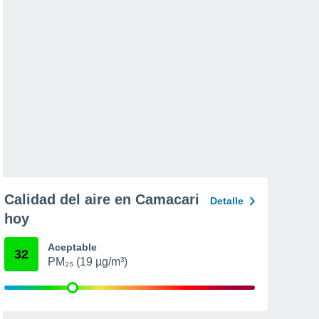
Calidad del aire en Camacari
Detalle
hoy
Aceptable
32
PM₂₅ (19 µg/m³)