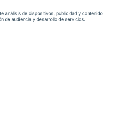
3.1 mm
8.6 mm
1.4 mm
28°
/
21°
25°
/
21°
27°
/
20°
28°
/
19°
e análisis de dispositivos, publicidad y contenido
n de audiencia y desarrollo de servicios.
-
42
km/h
20
-
44
km/h
19
-
42
km/h
10
-
26
km/h
8 de agosto
Noreste
0 Bajo
6
-
12 km/h
FPS:
no
Noreste
0 Bajo
5
-
11 km/h
FPS:
no
Norte
0 Bajo
4
-
9 km/h
FPS:
no
Noreste
2 Bajo
9
-
21 km/h
FPS:
no