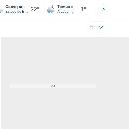
Camaçari
Temuco
Osorno
22°
1°
Estado de Bahia
Araucanía
Los Lagos
°C