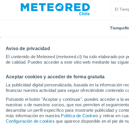
Tiempo
No
Aviso de privacidad
El contenido de Meteored (meteored.cl) ha sido elaborado por pr
de calidad. Puedes acceder a este sitio web mediante las sigui
Aceptar cookies y acceder de forma gratuita
Inicio
Brasil
Estado de Bahia
Camacari
La publicidad digital personalizada, basada en la información r
financiar nuestra actividad para seguir ofreciéndote contenido c
El Tiempo en Camacari
Pulsando el botón "Aceptar y continuar", puedes acceder a la w
nuestras o de nuestros socios, que nos permiten el seguimiento
03:52
Sábado
desarrollar un perfil específico para mostrarte publicidad y co
más información en nuestra
Política de Cookies
y retirar en cu
Configuración de cookies
que aparece disponible en el pie de n
Nubes y claros