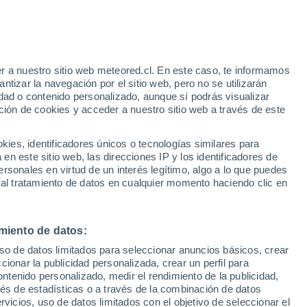
e
r a nuestro sitio web meteored.cl. En este caso, te informamos
:
22%
tizar la navegación por el sitio web, pero no se utilizarán
dad o contenido personalizado, aunque sí podrás visualizar
ción de cookies y acceder a nuestro sitio web a través de este
os
es, identificadores únicos o tecnologías similares para
n este sitio web, las direcciones IP y los identificadores de
rsonales en virtud de un interés legítimo, algo a lo que puedes
ites
Modelos
 al tratamiento de datos en cualquier momento haciendo clic en
miento de datos:
Martes
Miércoles
Jueves
Viernes
uso de datos limitados para seleccionar anuncios básicos, crear
11 Ago
12 Ago
13 Ago
14 Ago
ccionar la publicidad personalizada, crear un perfil para
ontenido personalizado, medir el rendimiento de la publicidad,
vés de estadísticas o a través de la combinación de datos
rvicios, uso de datos limitados con el objetivo de seleccionar el
90%
90%
80%