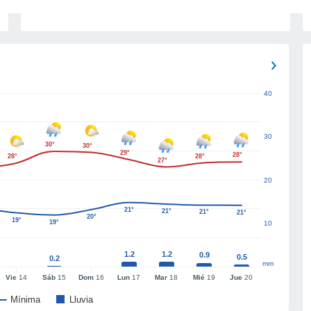
40
30
30°
30°
29°
28°
28°
28°
27°
20
21°
21°
21°
21°
20°
19°
19°
10
1.2
1.2
0.9
0.5
0.2
mm
Vie
14
Sáb
15
Dom
16
Lun
17
Mar
18
Mié
19
Jue
20
Mínima
Lluvia