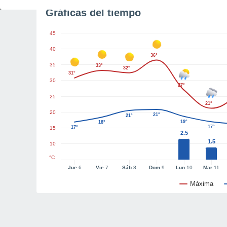
Gráficas del tiempo
45
40
36°
35
33°
32°
31°
30
27°
25
21°
20
21°
21°
19°
18°
17°
17°
15
2.5
1.5
10
°C
Jue
6
Vie
7
Sáb
8
Dom
9
Lun
10
Mar
11
Máxima