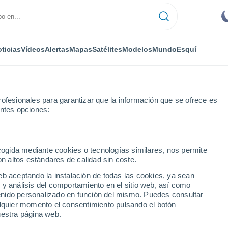
ticias
Vídeos
Alertas
Mapas
Satélites
Modelos
Mundo
Esquí
ofesionales para garantizar que la información que se ofrece es
entes opciones:
ecogida mediante cookies o tecnologías similares, nos permite
on altos estándares de calidad sin coste.
 ES
eb aceptando la instalación de todas las cookies, ya sean
 y análisis del comportamiento en el sitio web, así como
...
ntenido personalizado en función del mismo. Puedes consultar
alquier momento el consentimiento pulsando el botón
Por hora
uestra página web.
Cielos despejados en las
próximas horas