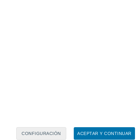
Calendario lunar
Lun
Mar
Mié
Jue
Vie
Sáb
Dom
6
7
8
9
10
11
12
13
14
15
16
17
18
19
CONFIGURACIÓN
ACEPTAR Y CONTINUAR