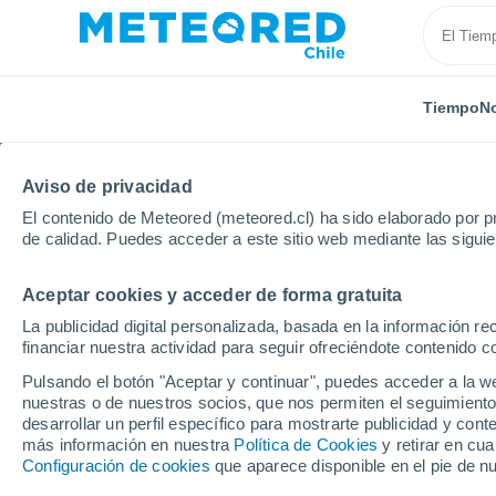
Tiempo
No
Aviso de privacidad
El contenido de Meteored (meteored.cl) ha sido elaborado por pr
de calidad. Puedes acceder a este sitio web mediante las sigui
Aceptar cookies y acceder de forma gratuita
Inicio
Brasil
Espirito Santo
Camara
La publicidad digital personalizada, basada en la información r
financiar nuestra actividad para seguir ofreciéndote contenido c
El Tiempo en Camara -
Pulsando el botón "Aceptar y continuar", puedes acceder a la w
nuestras o de nuestros socios, que nos permiten el seguimiento
17:19
Jueves
desarrollar un perfil específico para mostrarte publicidad y co
más información en nuestra
Política de Cookies
y retirar en cu
Configuración de cookies
que aparece disponible en el pie de n
Soleado