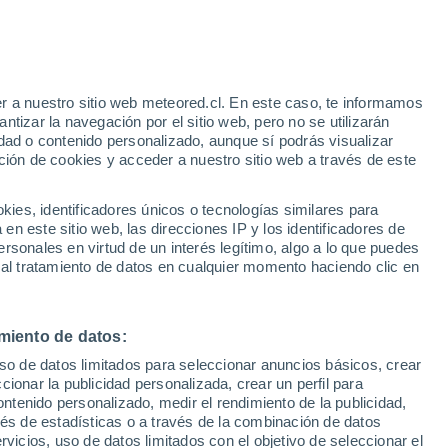
Aviso de nivel amarillo
Alerta moderada por otros en
Camara hoy
r a nuestro sitio web meteored.cl. En este caso, te informamos
h
tizar la navegación por el sitio web, pero no se utilizarán
dad o contenido personalizado, aunque sí podrás visualizar
ción de cookies y acceder a nuestro sitio web a través de este
sur
es, identificadores únicos o tecnologías similares para
n este sitio web, las direcciones IP y los identificadores de
rsonales en virtud de un interés legítimo, algo a lo que puedes
Satélites
Modelos
 al tratamiento de datos en cualquier momento haciendo clic en
miento de datos:
omingo
Lunes
Martes
Miércoles
uso de datos limitados para seleccionar anuncios básicos, crear
9 Ago
10 Ago
11 Ago
12 Ago
ccionar la publicidad personalizada, crear un perfil para
ontenido personalizado, medir el rendimiento de la publicidad,
vés de estadísticas o a través de la combinación de datos
rvicios, uso de datos limitados con el objetivo de seleccionar el
90%
90%