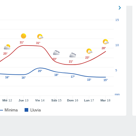
15
31°
31°
10
28°
25°
23°
23°
21°
5
20°
18°
17°
16°
16°
15°
15°
mm
Mié
12
Jue
13
Vie
14
Sáb
15
Dom
16
Lun
17
Mar
18
Mínima
Lluvia