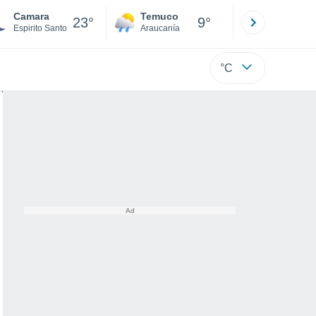
Camara
Temuco
Osorno
23°
9°
Espirito Santo
Araucanía
Los Lagos
°C