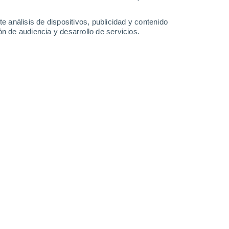
2.5 mm
1.5 mm
36°
/
21°
27°
/
19°
21°
/
17°
25°
/
16°
e análisis de dispositivos, publicidad y contenido
n de audiencia y desarrollo de servicios.
-
27
km/h
16
-
35
km/h
12
-
34
km/h
6
-
28
km/h
de agosto
Sureste
0 Bajo
7°
8
-
18 km/h
FPS:
no
ado
Sureste
0 Bajo
3°
3
-
16 km/h
FPS:
no
ado
Sur
0 Bajo
2°
1
-
6 km/h
FPS:
no
ado
Oeste
0 Bajo
2°
1
-
5 km/h
FPS:
no