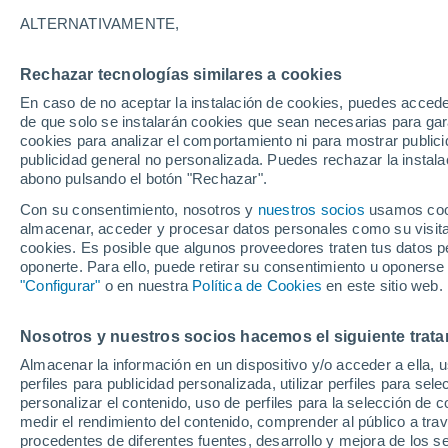
26°
ALTERNATIVAMENTE,
Rechazar tecnologías similares a cookies
Sureste
En caso de no aceptar la instalación de cookies, puedes accede
Sensación de 27°
8
-
18 km/
de que solo se instalarán cookies que sean necesarias para garan
cookies para analizar el comportamiento ni para mostrar publici
publicidad general no personalizada. Puedes rechazar la instala
abono pulsando el botón "Rechazar".
Última hora
La nieve sorprenderá al valle de Chile centro-
Con su consentimiento, nosotros y
nuestros socios
usamos cooki
este fin de semana
almacenar, acceder y procesar datos personales como su visita e
cookies. Es posible que algunos proveedores traten tus datos pe
Tiempo 1 - 7 días
Actualidad
Mapa de temperatura
oponerte. Para ello, puede retirar su consentimiento u oponerse
"Configurar"
o en nuestra
Política de Cookies
en este sitio web.
Nosotros y nuestros socios hacemos el siguiente trata
Mañana
Sábado
D
Hoy
Almacenar la información en un dispositivo y/o acceder a ella, 
7 Ago
8 Ago
6 Ago
perfiles para publicidad personalizada, utilizar perfiles para sele
personalizar el contenido, uso de perfiles para la selección de c
medir el rendimiento del contenido, comprender al público a tra
procedentes de diferentes fuentes, desarrollo y mejora de los se