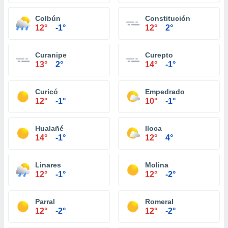
Colbún
Constitución
12°
-1°
12°
2°
Curanipe
Curepto
13°
2°
14°
-1°
Curicó
Empedrado
12°
-1°
10°
-1°
Hualañé
Iloca
14°
-1°
12°
4°
Linares
Molina
12°
-1°
12°
-2°
Parral
Romeral
12°
-2°
12°
-2°