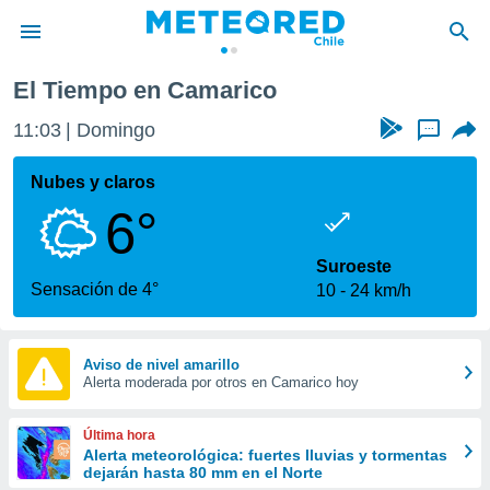
El Tiempo en Camarico
privacidad
11:03
Domingo
...
o de
eteored.cl)
borado por
Nubes y claros
es para
6°
ue la
 que se
e calidad.
Suroeste
eder a este
Sensación de 4°
10
24 km/h
ediante las
opciones:
ookies y
Aviso de nivel amarillo
Alerta moderada por otros en Camarico hoy
e forma
d digital
Última hora
ada, basada
Alerta meteorológica: fuertes lluvias y tormentas
dejarán hasta 80 mm en el Norte
mación