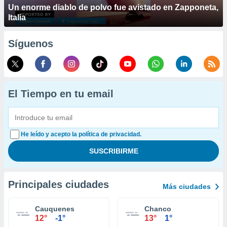
Un enorme diablo de polvo fue avistado en Zapponeta,
Italia
Síguenos
El Tiempo en tu email
He leído y acepto la política de privacidad.
Principales ciudades
Más ciudades
Cauquenes
Chanco
12°
-1°
13°
1°