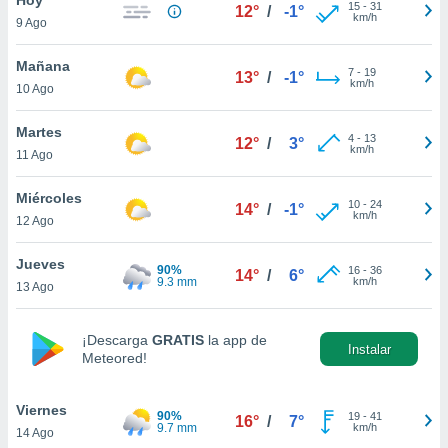
15
-
31
12°
/
-1°
km/h
9 Ago
do en
 mismo.
sultar más
Mañana
7
-
19
13°
/
-1°
 en nuestra
km/h
10 Ago
 Cookies
y
ualquier
Martes
4
-
13
12°
/
3°
km/h
11 Ago
ento
 botón
ación de
Miércoles
10
-
24
14°
/
-1°
kies
km/h
12 Ago
 disponible
e nuestra
Jueves
90%
16
-
36
.
14°
/
6°
9.3 mm
km/h
13 Ago
IVAMENTE,
¡Descarga
GRATIS
la app de
Instalar
Meteored!
as
 a cookies
Viernes
 no aceptar
90%
19
-
41
16°
/
7°
9.7 mm
km/h
14 Ago
ón de