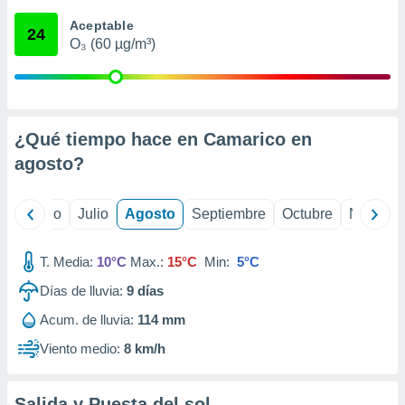
 seleccionar
o.
Aceptable
24
O₃ (60 µg/m³)
calización
precisa e
ión mediante
, publicidad
¿Qué tiempo hace en Camarico en
dos,
agosto
?
 publicidad
,
ón de
yo
Junio
Julio
Agosto
Septiembre
Octubre
Noviemb
 desarrollo
s.
T. Media:
10°C
Max.:
15°C
Min:
5°C
tros 1199
ios
Días de lluvia:
9
días
Acum. de lluvia:
114 mm
Viento medio:
8 km/h
Salida y Puesta del sol