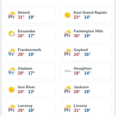
Detroit
East Grand Rapids
31°
19°
23°
14°
Escanaba
Farmington Hills
26°
17°
30°
19°
Frankenmuth
Gaylord
28°
19°
24°
16°
Gladwin
Houghton
28°
17°
18°
14°
Iron River
Jackson
24°
13°
29°
18°
Lansing
Livonia
29°
18°
31°
19°