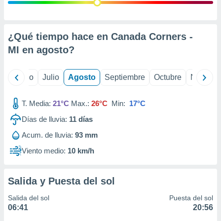
 seleccionar
o.
calización
precisa e
¿Qué tiempo hace en Canada Corners -
ión mediante
MI en
agosto
?
, publicidad
yo
Junio
Julio
Agosto
Septiembre
Octubre
Noviemb
dos,
 publicidad
,
T. Media:
21°C
Max.:
26°C
Min:
17°C
ón de
Días de lluvia:
11
días
 desarrollo
s.
Acum. de lluvia:
93 mm
tros 1199
Viento medio:
10 km/h
ios
Salida y Puesta del sol
Salida del sol
Puesta del sol
06:41
20:56