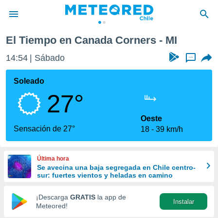
s
El Tiempo en Canada Corners - MI
privacidad
14:54
Sábado
...
o de
eteored.cl)
borado por
Soleado
es para
27°
ue la
 que se
e calidad.
Oeste
eder a este
Sensación de 27°
18
39 km/h
ediante las
opciones:
Última hora
ookies y
Se avecina una baja segregada en Chile centro-
e forma
sur: fuertes vientos y heladas en camino
d digital
¡Descarga
GRATIS
la app de
Instalar
ada, basada
Meteored!
mación