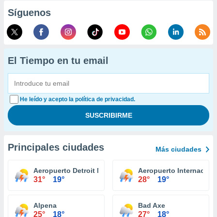
Síguenos
El Tiempo en tu email
He leído y acepto la política de privacidad.
Principales ciudades
Más ciudades
Aeropuerto Detroit Metropolitan Wayne County
Aeropuerto Internaciona
31°
19°
28°
19°
Alpena
Bad Axe
25°
18°
27°
18°