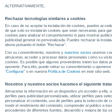
24°
ALTERNATIVAMENTE,
Rechazar tecnologías similares a cookies
Este
En caso de no aceptar la instalación de cookies, puedes accede
Sensación de 25°
8
-
23 km/
de que solo se instalarán cookies que sean necesarias para garan
cookies para analizar el comportamiento ni para mostrar publici
publicidad general no personalizada. Puedes rechazar la instala
abono pulsando el botón "Rechazar".
Última hora
La nieve sorprenderá al valle de Chile centro-
Con su consentimiento, nosotros y
nuestros socios
usamos cooki
este fin de semana
almacenar, acceder y procesar datos personales como su visita e
cookies. Es posible que algunos proveedores traten tus datos pe
Tiempo 1 - 7 días
Actualidad
Mapa de nubosidad
oponerte. Para ello, puede retirar su consentimiento u oponerse
"Configurar"
o en nuestra
Política de Cookies
en este sitio web.
Nosotros y nuestros socios hacemos el siguiente trata
Mañana
Sábado
D
Hoy
Almacenar la información en un dispositivo y/o acceder a ella, 
7 Ago
8 Ago
6 Ago
perfiles para publicidad personalizada, utilizar perfiles para sele
personalizar el contenido, uso de perfiles para la selección de c
medir el rendimiento del contenido, comprender al público a tra
procedentes de diferentes fuentes, desarrollo y mejora de los se