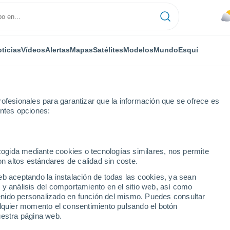
ticias
Vídeos
Alertas
Mapas
Satélites
Modelos
Mundo
Esquí
ofesionales para garantizar que la información que se ofrece es
entes opciones:
ra
ecogida mediante cookies o tecnologías similares, nos permite
on altos estándares de calidad sin coste.
a De Fora - BA
eb aceptando la instalación de todas las cookies, ya sean
 y análisis del comportamiento en el sitio web, así como
...
ntenido personalizado en función del mismo. Puedes consultar
alquier momento el consentimiento pulsando el botón
Por hora
uestra página web.
Cielos nubosos en las próximas
horas