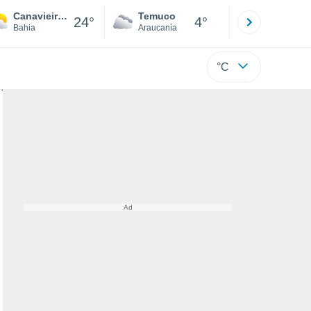
Canavieira De Fora
Temuco
Osorno
24°
4°
Bahia
Araucanía
Los Lagos
°C