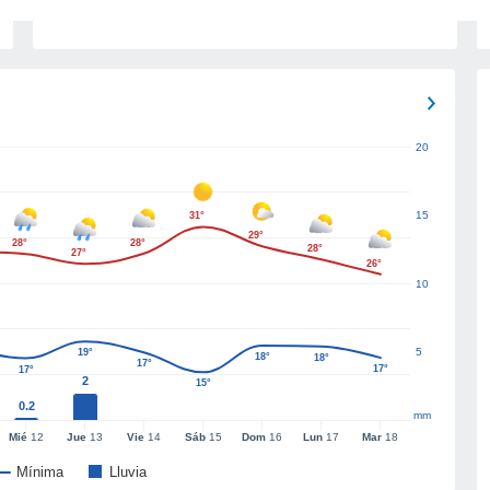
20
15
31°
29°
28°
28°
28°
27°
26°
10
5
19°
18°
18°
17°
17°
17°
2
15°
0.2
mm
Mié
12
Jue
13
Vie
14
Sáb
15
Dom
16
Lun
17
Mar
18
Mínima
Lluvia