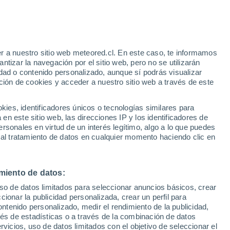
Aviso de nivel amarillo
Alerta moderada por otros en
Canavieira De Fora hoy
r a nuestro sitio web meteored.cl. En este caso, te informamos
h
tizar la navegación por el sitio web, pero no se utilizarán
dad o contenido personalizado, aunque sí podrás visualizar
ción de cookies y acceder a nuestro sitio web a través de este
sur
es, identificadores únicos o tecnologías similares para
n este sitio web, las direcciones IP y los identificadores de
rsonales en virtud de un interés legítimo, algo a lo que puedes
Satélites
Modelos
 al tratamiento de datos en cualquier momento haciendo clic en
miento de datos:
omingo
Lunes
Martes
Miércoles
uso de datos limitados para seleccionar anuncios básicos, crear
9 Ago
10 Ago
11 Ago
12 Ago
ccionar la publicidad personalizada, crear un perfil para
ontenido personalizado, medir el rendimiento de la publicidad,
vés de estadísticas o a través de la combinación de datos
rvicios, uso de datos limitados con el objetivo de seleccionar el
80%
90%
80%