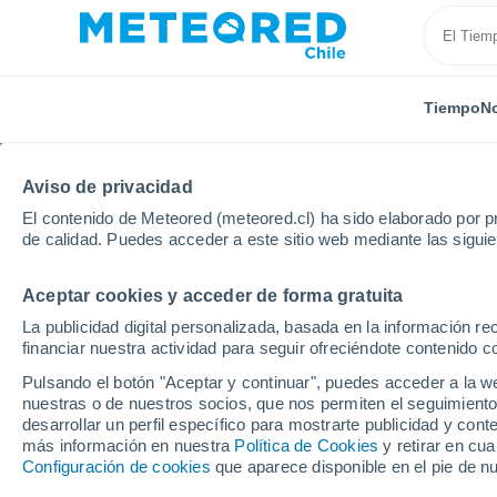
Tiempo
No
Aviso de privacidad
El contenido de Meteored (meteored.cl) ha sido elaborado por pr
de calidad. Puedes acceder a este sitio web mediante las sigui
Aceptar cookies y acceder de forma gratuita
Inicio
Brasil
Estado de Bahia
Canavieira De Fo
La publicidad digital personalizada, basada en la información r
financiar nuestra actividad para seguir ofreciéndote contenido c
El Tiempo en Canavieir
Pulsando el botón "Aceptar y continuar", puedes acceder a la w
nuestras o de nuestros socios, que nos permiten el seguimiento
09:41
Jueves
desarrollar un perfil específico para mostrarte publicidad y co
más información en nuestra
Política de Cookies
y retirar en cu
Configuración de cookies
que aparece disponible en el pie de n
Parcialmente nuboso