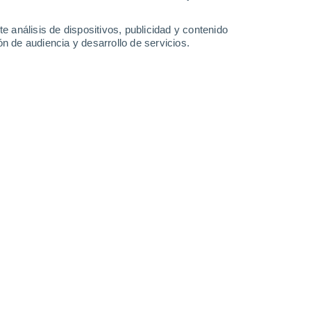
0.3 mm
1.1 mm
0.2 mm
30°
/
18°
29°
/
19°
28°
/
18°
28°
/
17°
e análisis de dispositivos, publicidad y contenido
n de audiencia y desarrollo de servicios.
-
30
km/h
14
-
35
km/h
19
-
47
km/h
16
-
44
km/h
 BA hoy
, 6 de agosto
uboso
Este
5 Medio
8
-
23 km/h
FPS:
6-10
uboso
Este
7 Alto
9
-
25 km/h
FPS:
15-25
Este
8 ¡Muy Alto!
9
-
26 km/h
FPS:
25-50
Este
8 ¡Muy Alto!
9
-
26 km/h
FPS:
25-50