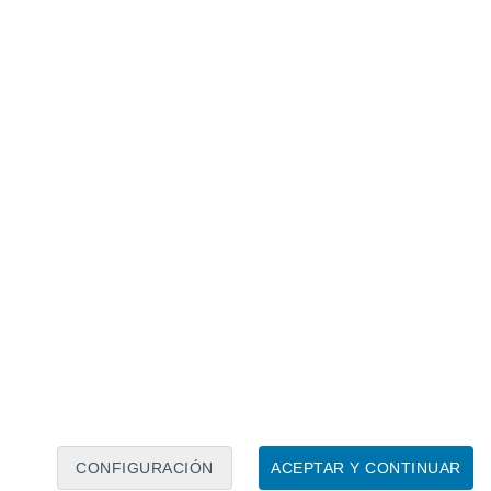
Calendario lunar
Lun
Mar
Mié
Jue
Vie
Sáb
Dom
6
7
8
9
10
11
12
13
14
15
16
17
18
19
CONFIGURACIÓN
ACEPTAR Y CONTINUAR