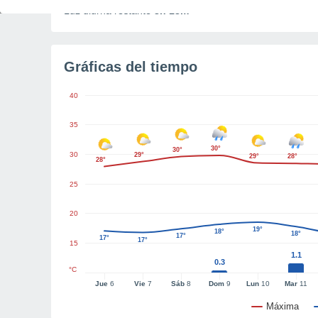
Luz diurna restante
8h 18m
Gráficas del tiempo
40
35
30°
30°
30
29°
29°
28°
28°
25
20
19°
18°
18°
17°
17°
17°
15
1.1
0.3
°C
Jue
6
Vie
7
Sáb
8
Dom
9
Lun
10
Mar
11
Máxima