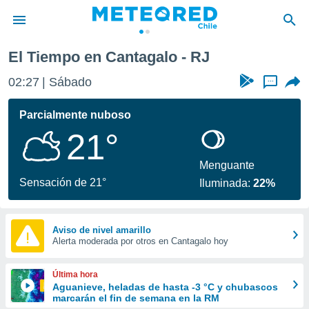
El Tiempo en Cantagalo - RJ
privacidad
02:27
Sábado
...
o de
eteored.cl)
borado por
Parcialmente nuboso
es para
21°
ue la
 que se
e calidad.
Menguante
eder a este
Sensación de 21°
Iluminada:
22%
ediante las
opciones:
ookies y
Aviso de nivel amarillo
Alerta moderada por otros en Cantagalo hoy
e forma
d digital
Última hora
ada, basada
Aguanieve, heladas de hasta -3 °C y chubascos
marcarán el fin de semana en la RM
mación