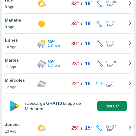
13
-
30
32°
/
19°
km/h
8 Ago
do en
 mismo.
sultar más
Mañana
13
-
31
34°
/
19°
 en nuestra
km/h
9 Ago
 Cookies
y
ualquier
Lunes
80%
15
-
31
30°
/
18°
1.8 mm
km/h
10 Ago
ento
 botón
ación de
Martes
60%
12
-
28
23°
/
16°
kies
1.2 mm
km/h
11 Ago
 disponible
e nuestra
Miércoles
9
-
22
.
22°
/
16°
km/h
12 Ago
IVAMENTE,
¡Descarga
GRATIS
la app de
Instalar
Meteored!
as
 a cookies
Jueves
 no aceptar
12
-
27
25°
/
15°
km/h
13 Ago
ón de