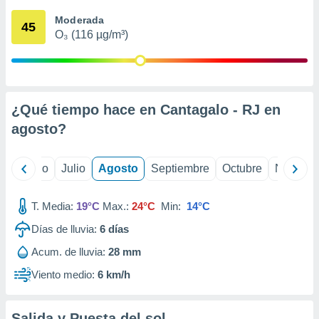
 seleccionar
o.
Moderada
45
O₃ (116 µg/m³)
calización
precisa e
ión mediante
, publicidad
¿Qué tiempo hace en Cantagalo - RJ en
dos,
agosto
?
 publicidad
,
ón de
yo
Junio
Julio
Agosto
Septiembre
Octubre
Noviemb
 desarrollo
s.
T. Media:
19°C
Max.:
24°C
Min:
14°C
tros 1199
ios
Días de lluvia:
6
días
Acum. de lluvia:
28 mm
Viento medio:
6 km/h
Salida y Puesta del sol