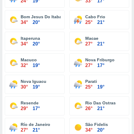
24°
19°
33°
17°
Bom Jesus Do Itabapoana
Cabo Frio
34°
20°
25°
21°
Itaperuna
Macae
34°
20°
27°
21°
Macuco
Nova Friburgo
32°
19°
27°
17°
Nova Iguacu
Parati
30°
19°
25°
19°
Resende
Rio Das Ostras
29°
17°
26°
21°
Río de Janeiro
São Fidelis
27°
21°
34°
20°