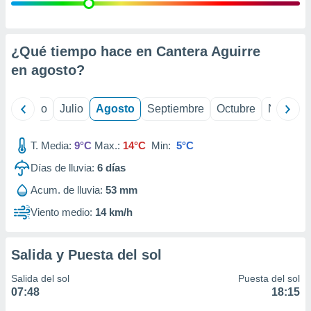
 seleccionar
o.
calización
precisa e
¿Qué tiempo hace en Cantera Aguirre
ión mediante
en
agosto
?
, publicidad
yo
Junio
Julio
Agosto
Septiembre
Octubre
Noviemb
dos,
 publicidad
,
T. Media:
9°C
Max.:
14°C
Min:
5°C
ón de
Días de lluvia:
6
días
 desarrollo
s.
Acum. de lluvia:
53 mm
tros 1199
Viento medio:
14 km/h
ios
Salida y Puesta del sol
Salida del sol
Puesta del sol
07:48
18:15