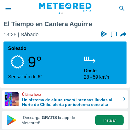
El Tiempo en Cantera Aguirre
privacidad
13:25
Sábado
...
o de
eteored.cl)
borado por
Soleado
es para
9°
ue la
 que se
e calidad.
Oeste
eder a este
Sensación de 6°
28
59 km/h
ediante las
opciones:
Última hora
ookies y
Un sistema de altura traerá intensas lluvias al
e forma
Norte de Chile: alerta por isoterma cero alta
d digital
¡Descarga
GRATIS
la app de
Instalar
ada, basada
Meteored!
mación