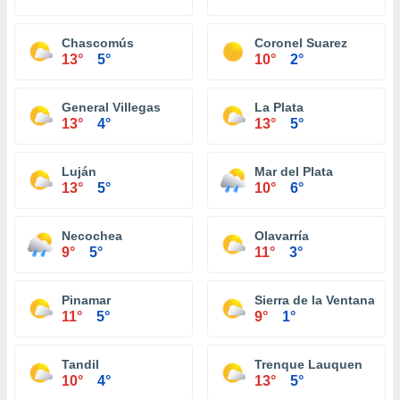
Chascomús
Coronel Suarez
13°
5°
10°
2°
General Villegas
La Plata
13°
4°
13°
5°
Luján
Mar del Plata
13°
5°
10°
6°
Necochea
Olavarría
9°
5°
11°
3°
Pinamar
Sierra de la Ventana
11°
5°
9°
1°
Tandil
Trenque Lauquen
10°
4°
13°
5°