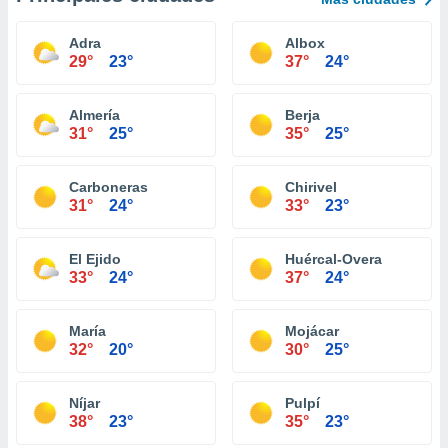
Adra
Albox
29°
23°
37°
24°
Almería
Berja
31°
25°
35°
25°
Carboneras
Chirivel
31°
24°
33°
23°
El Ejido
Huércal-Overa
33°
24°
37°
24°
María
Mojácar
32°
20°
30°
25°
Níjar
Pulpí
38°
23°
35°
23°