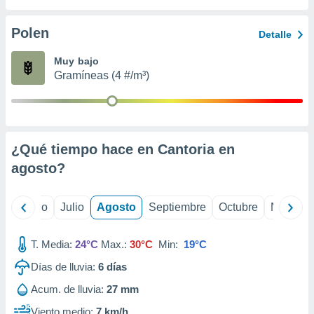
 seleccionar
o.
Polen
Detalle
calización
precisa e
Muy bajo
ión mediante
Gramíneas (4 #/m³)
, publicidad
dos,
 publicidad
,
¿Qué tiempo hace en Cantoria en
ón de
agosto
?
 desarrollo
s.
tros 1199
yo
Junio
Julio
Agosto
Septiembre
Octubre
Noviemb
ios
T. Media:
24°C
Max.:
30°C
Min:
19°C
Días de lluvia:
6
días
Acum. de lluvia:
27 mm
Viento medio:
7 km/h