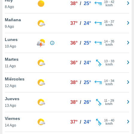
19
-
42
38°
/
25°
km/h
8 Ago
do en
 mismo.
sultar más
Mañana
16
-
37
37°
/
24°
 en nuestra
km/h
9 Ago
 Cookies
y
ualquier
Lunes
14
-
35
36°
/
25°
km/h
10 Ago
ento
 botón
ación de
Martes
13
-
33
36°
/
24°
kies
km/h
11 Ago
 disponible
e nuestra
Miércoles
14
-
34
.
38°
/
25°
km/h
12 Ago
IVAMENTE,
Jueves
11
-
29
38°
/
26°
km/h
13 Ago
as
 a cookies
Viernes
16
-
40
37°
/
24°
km/h
 no aceptar
14 Ago
ón de