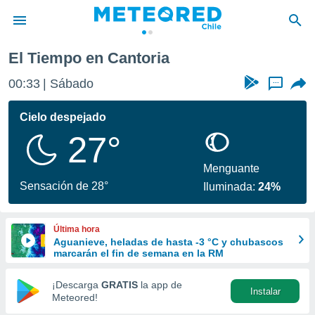
El Tiempo en Cantoria
privacidad
00:33
Sábado
...
o de
eteored.cl)
borado por
Cielo despejado
es para
27°
ue la
 que se
e calidad.
Menguante
eder a este
Sensación de 28°
Iluminada:
24%
ediante las
opciones:
Última hora
ookies y
Aguanieve, heladas de hasta -3 °C y chubascos
e forma
marcarán el fin de semana en la RM
d digital
¡Descarga
GRATIS
la app de
Instalar
ada, basada
Meteored!
mación