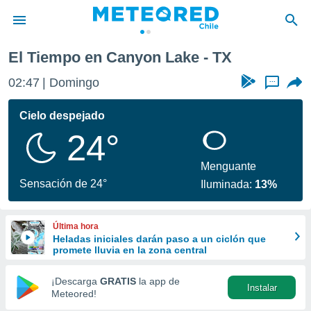
El Tiempo en Canyon Lake - TX
privacidad
02:47
Domingo
...
o de
eteored.cl)
borado por
Cielo despejado
es para
24°
ue la
 que se
e calidad.
Menguante
eder a este
Sensación de 24°
Iluminada:
13%
ediante las
opciones:
Última hora
ookies y
Heladas iniciales darán paso a un ciclón que
e forma
promete lluvia en la zona central
d digital
¡Descarga
GRATIS
la app de
Instalar
ada, basada
Meteored!
mación