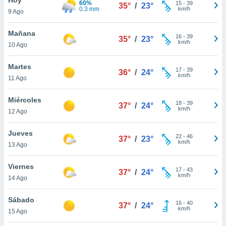
60%
15
-
39
35°
/
23°
0.3 mm
km/h
9 Ago
do en
 mismo.
sultar más
Mañana
16
-
39
35°
/
23°
 en nuestra
km/h
10 Ago
 Cookies
y
ualquier
Martes
17
-
39
36°
/
24°
km/h
11 Ago
ento
 botón
ación de
Miércoles
18
-
39
37°
/
24°
kies
km/h
12 Ago
 disponible
e nuestra
Jueves
22
-
46
.
37°
/
23°
km/h
13 Ago
IVAMENTE,
Viernes
17
-
43
37°
/
24°
km/h
14 Ago
as
 a cookies
Sábado
16
-
40
37°
/
24°
km/h
 no aceptar
15 Ago
ón de