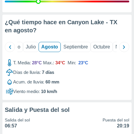
 seleccionar
o.
calización
precisa e
¿Qué tiempo hace en Canyon Lake - TX
ión mediante
en
agosto
?
, publicidad
yo
Junio
Julio
Agosto
Septiembre
Octubre
Noviemb
dos,
 publicidad
,
T. Media:
28°C
Max.:
34°C
Min:
23°C
ón de
Días de lluvia:
7
días
 desarrollo
s.
Acum. de lluvia:
60 mm
tros 1199
Viento medio:
10 km/h
ios
Salida y Puesta del sol
Salida del sol
Puesta del sol
06:57
20:19