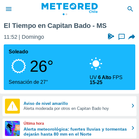
El Tiempo en Capitan Bado - MS
privacidad
11:52
Domingo
...
o de
eteored.cl)
borado por
Soleado
es para
26°
ue la
 que se
e calidad.
UV
6 Alto
FPS
eder a este
Sensación de 27°
15-25
ediante las
opciones:
ookies y
Aviso de nivel amarillo
Alerta moderada por otros en Capitan Bado hoy
e forma
d digital
Última hora
ada, basada
Alerta meteorológica: fuertes lluvias y tormentas
dejarán hasta 80 mm en el Norte
mación