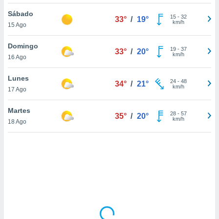
uedes
uestro sitio
Sábado
15
-
32
33°
/
19°
ed.cl. En
km/h
15 Ago
te
 de que
Domingo
talarán
19
-
37
33°
/
20°
km/h
16 Ago
e sean
para
a
Lunes
24
-
48
34°
/
21°
por el sitio
km/h
17 Ago
o se
cookies para
Martes
28
-
57
35°
/
20°
km/h
18 Ago
nto ni para
licidad o
ado, aunque
sualizar
general no
ada. Puedes
 instalación
y acceder a
io web a
ste abono