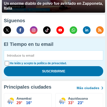
Un enorme diablo de polvo fue avistado en Zapponeta,
Italia
Síguenos
El Tiempo en tu email
He leído y acepto la política de privacidad.
Principales ciudades
Más ciudades
Amambai
Aquidauana
29°
16°
33°
23°