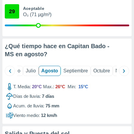
 seleccionar
o.
Aceptable
29
O₃ (71 µg/m³)
calización
precisa e
ión mediante
, publicidad
¿Qué tiempo hace en Capitan Bado -
dos,
MS en
agosto
?
 publicidad
,
ón de
yo
Junio
Julio
Agosto
Septiembre
Octubre
Noviemb
 desarrollo
s.
T. Media:
20°C
Max.:
26°C
Min:
15°C
tros 1199
ios
Días de lluvia:
7
días
Acum. de lluvia:
75 mm
Viento medio:
12 km/h
Salida y Puesta del sol