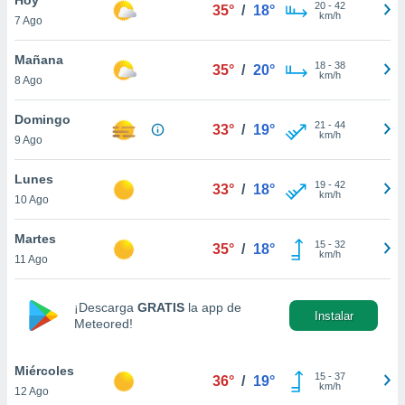
20
-
42
35°
/
18°
km/h
7 Ago
do en
 mismo.
sultar más
Mañana
18
-
38
35°
/
20°
 en nuestra
km/h
8 Ago
 Cookies
y
ualquier
Domingo
21
-
44
33°
/
19°
km/h
9 Ago
ento
 botón
ación de
Lunes
19
-
42
33°
/
18°
kies
km/h
10 Ago
 disponible
e nuestra
Martes
15
-
32
.
35°
/
18°
km/h
11 Ago
IVAMENTE,
¡Descarga
GRATIS
la app de
Instalar
Meteored!
as
 a cookies
Miércoles
 no aceptar
15
-
37
36°
/
19°
km/h
12 Ago
ón de