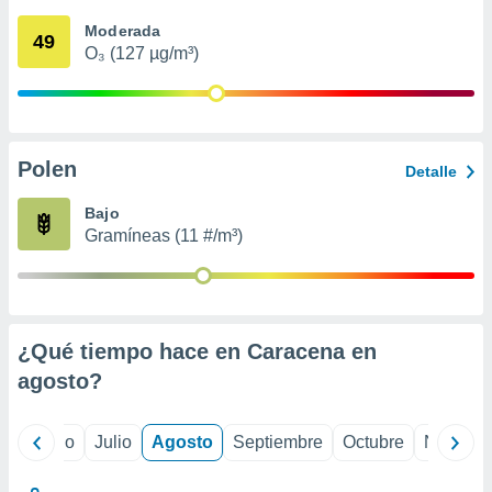
 seleccionar
o.
Moderada
49
O₃ (127 µg/m³)
calización
precisa e
ión mediante
, publicidad
Polen
Detalle
dos,
 publicidad
Bajo
,
Gramíneas (11 #/m³)
ón de
 desarrollo
s.
tros 1199
ios
¿Qué tiempo hace en Caracena en
agosto
?
yo
Junio
Julio
Agosto
Septiembre
Octubre
Noviemb