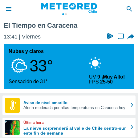
ena
El Tiempo en Caracena
privacidad
13:41
Viernes
...
o de
eteored.cl)
borado por
Nubes y claros
es para
33°
ue la
 que se
e calidad.
UV
9 ¡Muy Alto!
eder a este
Sensación de 31°
FPS
25-50
ediante las
opciones:
ookies y
Aviso de nivel amarillo
Alerta moderada por altas temperaturas en Caracena hoy
e forma
d digital
Última hora
ada, basada
La nieve sorprenderá al valle de Chile centro-sur
este fin de semana
mación