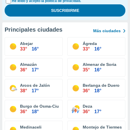
He leído y acepto la política de privacidad.
Principales ciudades
Más ciudades
Abejar
Ágreda
33°
16°
33°
16°
Almazán
Almenar de Soria
36°
17°
35°
16°
Arcos de Jalón
Berlanga de Duero
38°
17°
36°
18°
Burgo de Osma-Ciudad de Osma
Deza
36°
18°
36°
17°
Medinaceli
Montejo de Tiermes