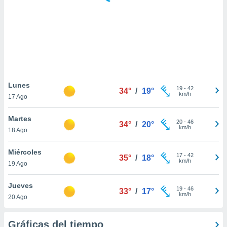
 botón
.
nto,
cios
kies,
ores únicos
Lunes
19
-
42
as similares
34°
/
19°
km/h
17 Ago
nar,
rocesar
Martes
onales como
20
-
46
34°
/
20°
km/h
 este sitio
18 Ago
recciones IP
ficadores de
Miércoles
17
-
42
35°
/
18°
 posible
km/h
19 Ago
s
 traten tus
Jueves
nales en
19
-
46
33°
/
17°
km/h
 interés
20 Ago
go a lo que
nerte. Para
Gráficas del tiempo
retirar su