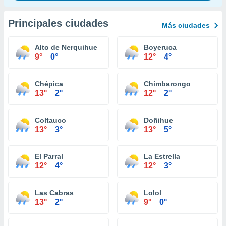
Principales ciudades
Más ciudades
Alto de Nerquihue
Boyeruca
9°
0°
12°
4°
Chépica
Chimbarongo
13°
2°
12°
2°
Coltauco
Doñihue
13°
3°
13°
5°
El Parral
La Estrella
12°
4°
12°
3°
Las Cabras
Lolol
13°
2°
9°
0°