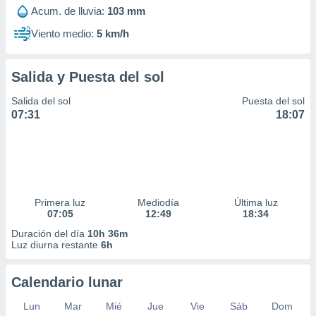
idad
Acum. de lluvia:
103 mm
a, utilizar
Viento medio:
5 km/h
a
 la
Salida y Puesta del sol
da, crear un
personalizar
Salida del sol
Puesta del sol
o, uso de
07:31
18:07
a la
e contenido
do, medir el
 de la
medir el
 del
 comprender
Primera luz
Mediodía
Última luz
 través de
07:05
12:49
18:34
s o a través
Duración del día
10h 36m
nación de
Luz diurna restante
6h
edentes de
fuentes,
y mejora de
Calendario lunar
os, uso de
ados con el
Lun
Mar
Mié
Jue
Vie
Sáb
Dom