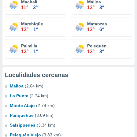
Machalí
Malloa
11°
3°
13°
3°
Marchigüe
Matanzas
13°
1°
13°
6°
Palmilla
Pelequén
13°
1°
13°
3°
Localidades cercanas
Malloa
(2.04 km)
La Punta
(2.74 km)
Monte Atajo
(2.74 km)
Panquehue
(3.09 km)
Salsipuedes
(3.34 km)
Pelequén Viejo
(3.83 km)