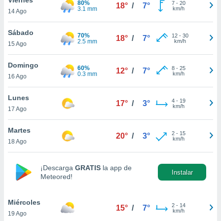
80%
7
-
20
18°
/
7°
3.1 mm
km/h
14 Ago
do en
 mismo.
sultar más
Sábado
70%
12
-
30
18°
/
7°
 en nuestra
2.5 mm
km/h
15 Ago
 Cookies
y
ualquier
Domingo
60%
8
-
25
12°
/
7°
0.3 mm
km/h
16 Ago
ento
 botón
ación de
Lunes
4
-
19
17°
/
3°
kies
km/h
17 Ago
 disponible
e nuestra
Martes
2
-
15
.
20°
/
3°
km/h
18 Ago
IVAMENTE,
¡Descarga
GRATIS
la app de
Instalar
Meteored!
as
 a cookies
Miércoles
 no aceptar
2
-
14
15°
/
7°
km/h
19 Ago
ón de