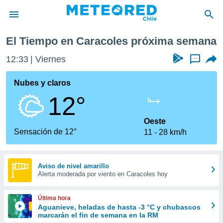
ima semana
El Tiempo en Caracoles próxima semana
privacidad
12:33
Viernes
...
o de
eteored.cl)
borado por
Nubes y claros
es para
12°
ue la
 que se
e calidad.
Oeste
eder a este
Sensación de 12°
11
28 km/h
ediante las
opciones:
ookies y
Aviso de nivel amarillo
Alerta moderada por viento en Caracoles hoy
e forma
d digital
Última hora
ada, basada
Aguanieve, heladas de hasta -3 °C y chubascos
marcarán el fin de semana en la RM
mación