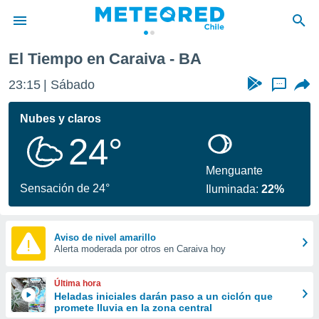
El Tiempo en Caraiva - BA
privacidad
23:15
Sábado
...
o de
eteored.cl)
borado por
Nubes y claros
es para
24°
ue la
 que se
e calidad.
Menguante
eder a este
Sensación de 24°
Iluminada:
22%
ediante las
opciones:
ookies y
Aviso de nivel amarillo
Alerta moderada por otros en Caraiva hoy
e forma
d digital
Última hora
ada, basada
Heladas iniciales darán paso a un ciclón que
promete lluvia en la zona central
mación