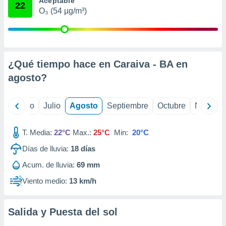
Aceptable
 seleccionar
22
o.
O₃ (54 µg/m³)
calización
precisa e
ión mediante
¿Qué tiempo hace en Caraiva - BA en
, publicidad
agosto
?
dos,
 publicidad
,
yo
Junio
Julio
Agosto
Septiembre
Octubre
Noviemb
ón de
 desarrollo
s.
T. Media:
22°C
Max.:
25°C
Min:
20°C
tros 1199
Días de lluvia:
18
días
ios
Acum. de lluvia:
69 mm
Viento medio:
13 km/h
Salida y Puesta del sol