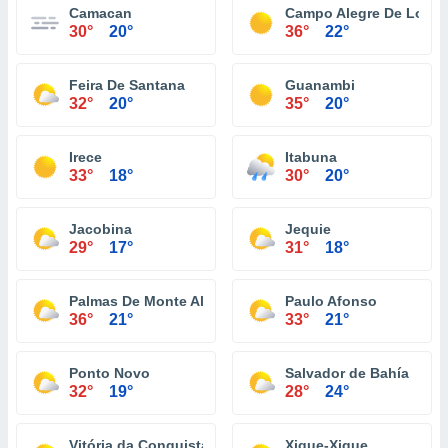
Camacan
Campo Alegre De Lourd
30°
20°
36°
22°
Feira De Santana
Guanambi
32°
20°
35°
20°
Irece
Itabuna
33°
18°
30°
20°
Jacobina
Jequie
29°
17°
31°
18°
Palmas De Monte Alto
Paulo Afonso
36°
21°
33°
21°
Ponto Novo
Salvador de Bahía
32°
19°
28°
24°
Vitória da Conquista
Xique-Xique