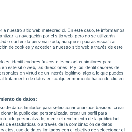
Riesgo de tormentas
Mañana por la tarde
r a nuestro sitio web meteored.cl. En este caso, te informamos
/h
tizar la navegación por el sitio web, pero no se utilizarán
dad o contenido personalizado, aunque sí podrás visualizar
ción de cookies y acceder a nuestro sitio web a través de este
os
es, identificadores únicos o tecnologías similares para
n este sitio web, las direcciones IP y los identificadores de
rsonales en virtud de un interés legítimo, algo a lo que puedes
ites
Modelos
 al tratamiento de datos en cualquier momento haciendo clic en
miento de datos:
Lunes
Martes
Miércoles
Jueves
uso de datos limitados para seleccionar anuncios básicos, crear
10 Ago
11 Ago
12 Ago
13 Ago
ccionar la publicidad personalizada, crear un perfil para
ontenido personalizado, medir el rendimiento de la publicidad,
vés de estadísticas o a través de la combinación de datos
rvicios, uso de datos limitados con el objetivo de seleccionar el
70%
90%
90%