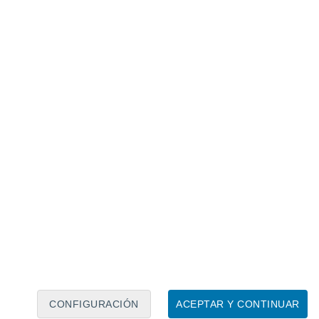
Calendario lunar
Lun
Mar
Mié
Jue
Vie
Sáb
Dom
7
8
9
10
11
12
13
14
15
16
17
18
19
20
CONFIGURACIÓN
ACEPTAR Y CONTINUAR