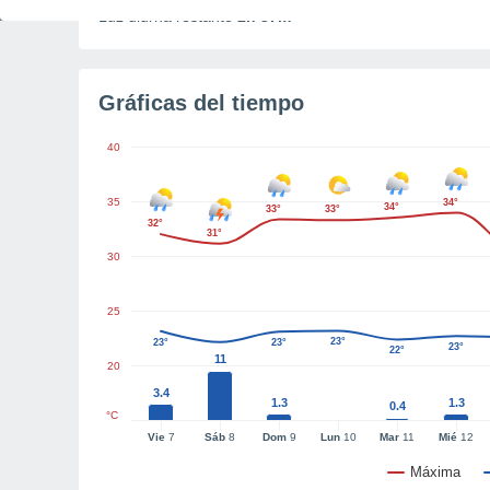
Luz diurna restante
2h 37m
Gráficas del tiempo
40
35
34°
34°
33°
33°
32°
31°
30
25
23°
23°
23°
23°
22°
11
20
3.4
1.3
1.3
0.4
°C
Vie
7
Sáb
8
Dom
9
Lun
10
Mar
11
Mié
12
Máxima