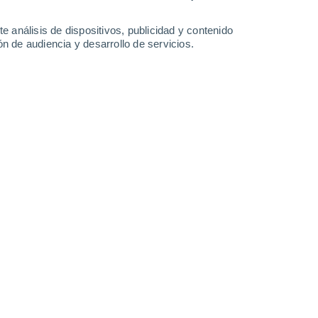
0.4 mm
1.3 mm
5.3 mm
33°
/
23°
34°
/
22°
34°
/
23°
30°
/
23°
e análisis de dispositivos, publicidad y contenido
n de audiencia y desarrollo de servicios.
-
21
km/h
10
-
25
km/h
6
-
29
km/h
7
-
28
km/h
gosto
Noreste
3 Medio
15
-
35 km/h
FPS:
6-10
Noreste
1 Bajo
14
-
34 km/h
FPS:
no
Noreste
0 Bajo
9
-
30 km/h
FPS:
no
Noreste
0 Bajo
8
-
19 km/h
FPS:
no