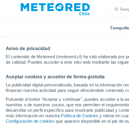
Tiempo
No
Aviso de privacidad
El contenido de Meteored (meteored.cl) ha sido elaborado por pr
de calidad. Puedes acceder a este sitio web mediante las sigui
Aceptar cookies y acceder de forma gratuita
Inicio
Venezuela
Estado de Monagas
Caripito
La publicidad digital personalizada, basada en la información r
financiar nuestra actividad para seguir ofreciéndote contenido c
El Tiempo en Caripito
Pulsando el botón "Aceptar y continuar", puedes acceder a la w
nuestras o de nuestros socios, que nos permiten el seguimiento
16:18
Viernes
desarrollar un perfil específico para mostrarte publicidad y co
más información en nuestra
Política de Cookies
y retirar en cu
Configuración de cookies
que aparece disponible en el pie de n
Nubes y claros