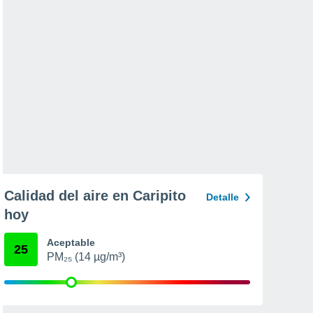
Calidad del aire en Caripito
Detalle
hoy
Aceptable
25
PM₂₅ (14 µg/m³)