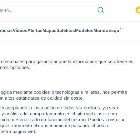
ticias
Vídeos
Alertas
Mapas
Satélites
Modelos
Mundo
Esquí
ofesionales para garantizar que la información que se ofrece es
entes opciones:
ecogida mediante cookies o tecnologías similares, nos permite
on altos estándares de calidad sin coste.
eb aceptando la instalación de todas las cookies, ya sean
 y análisis del comportamiento en el sitio web, así como
...
ntenido personalizado en función del mismo. Puedes consultar
alquier momento el consentimiento pulsando el botón
Por hora
uestra página web.
Lluvias débiles en las próximas
horas