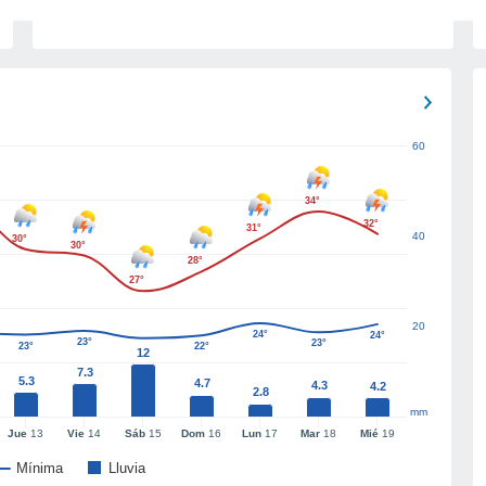
60
34°
32°
31°
40
30°
30°
28°
27°
20
24°
24°
23°
23°
23°
22°
12
7.3
5.3
4.7
4.3
4.2
2.8
mm
Jue
13
Vie
14
Sáb
15
Dom
16
Lun
17
Mar
18
Mié
19
Mínima
Lluvia