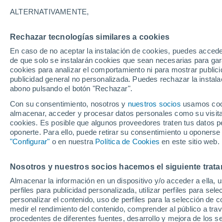
30°
ALTERNATIVAMENTE,
Rechazar tecnologías similares a cookies
Noreste
En caso de no aceptar la instalación de cookies, puedes accede
Sensación de 33°
15
-
35 km
de que solo se instalarán cookies que sean necesarias para garan
cookies para analizar el comportamiento ni para mostrar publici
publicidad general no personalizada. Puedes rechazar la instala
abono pulsando el botón "Rechazar".
Última hora
Aguanieve, heladas de hasta -3 °C y chubasc
Con su consentimiento, nosotros y
nuestros socios
usamos cooki
marcarán el fin de semana en la RM
almacenar, acceder y procesar datos personales como su visita e
cookies. Es posible que algunos proveedores traten tus datos pe
Tiempo 1 - 7 días
Actualidad
Mapa de lluvia
Satél
oponerte. Para ello, puede retirar su consentimiento u oponerse
"Configurar"
o en nuestra
Política de Cookies
en este sitio web.
Nosotros y nuestros socios hacemos el siguiente trata
Mañana
Domingo
Hoy
Almacenar la información en un dispositivo y/o acceder a ella, 
8 Ago
9 Ago
7 Ago
perfiles para publicidad personalizada, utilizar perfiles para sele
personalizar el contenido, uso de perfiles para la selección de c
medir el rendimiento del contenido, comprender al público a tra
procedentes de diferentes fuentes, desarrollo y mejora de los se
90%
80%
80%