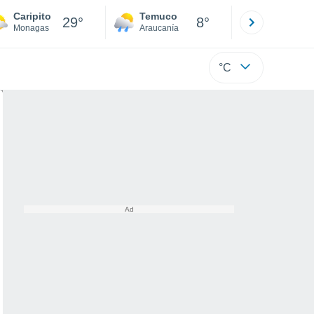
Caripito
Temuco
Osorno
29°
8°
Monagas
Araucanía
Los Lagos
°C