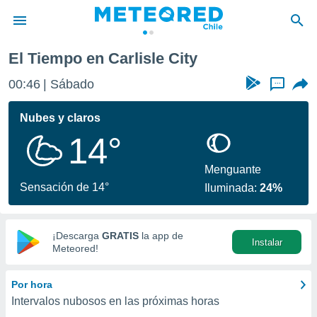
El Tiempo en Carlisle City
privacidad
00:46
Sábado
...
o de
eteored.cl)
borado por
Nubes y claros
es para
14°
ue la
 que se
e calidad.
Menguante
eder a este
Sensación de 14°
Iluminada:
24%
ediante las
opciones:
ookies y
¡Descarga
GRATIS
la app de
Instalar
e forma
Meteored!
d digital
Por hora
ada, basada
Intervalos nubosos en las próximas horas
mación