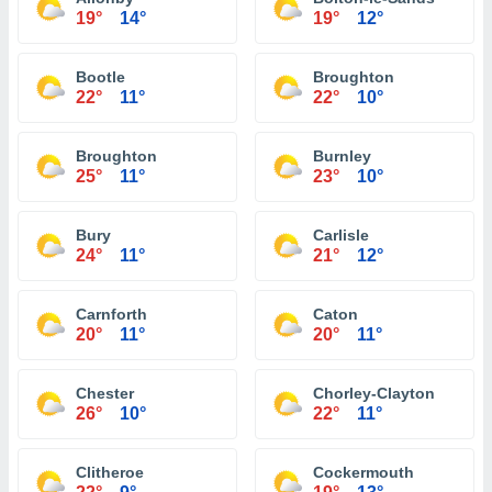
19°
14°
19°
12°
Bootle
Broughton
22°
11°
22°
10°
Broughton
Burnley
25°
11°
23°
10°
Bury
Carlisle
24°
11°
21°
12°
Carnforth
Caton
20°
11°
20°
11°
Chester
Chorley-Clayton
26°
10°
22°
11°
Clitheroe
Cockermouth