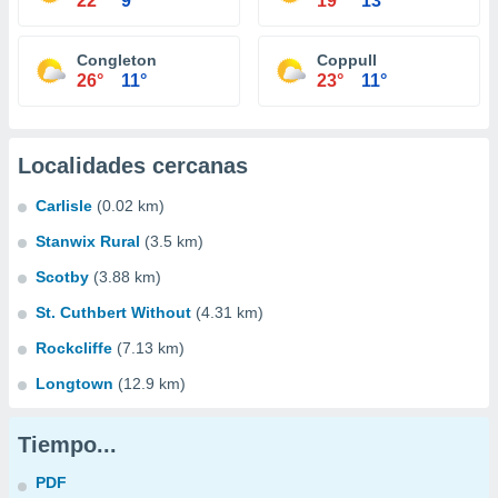
22°
9°
19°
13°
Congleton
Coppull
26°
11°
23°
11°
Localidades cercanas
Carlisle
(0.02 km)
Stanwix Rural
(3.5 km)
Scotby
(3.88 km)
St. Cuthbert Without
(4.31 km)
Rockcliffe
(7.13 km)
Longtown
(12.9 km)
Tiempo...
PDF