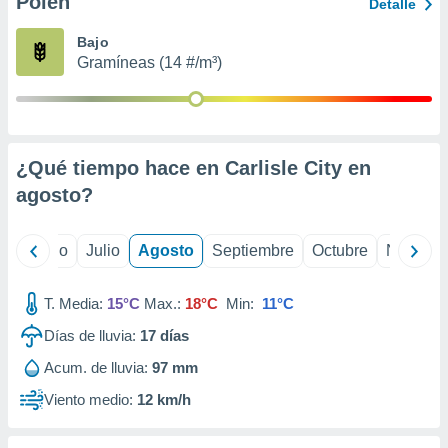
Polen
 seleccionar
Detalle
o.
Bajo
calización
Gramíneas (14 #/m³)
precisa e
ión mediante
, publicidad
¿Qué tiempo hace en Carlisle City en
dos,
 publicidad
agosto
?
,
ón de
 desarrollo
yo
Junio
Julio
Agosto
Septiembre
Octubre
Noviemb
s.
tros 1199
T. Media:
15°C
Max.:
18°C
Min:
11°C
ios
Días de lluvia:
17
días
Acum. de lluvia:
97 mm
Viento medio:
12 km/h