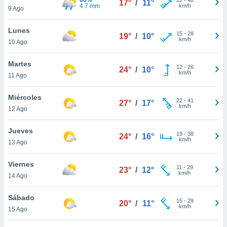
17°
/
11°
4.7 mm
km/h
9 Ago
do en
 mismo.
Lunes
sultar más
15
-
28
19°
/
10°
km/h
 en nuestra
10 Ago
 Cookies
y
ualquier
Martes
12
-
26
24°
/
10°
km/h
11 Ago
ento
 botón
Miércoles
ación de
22
-
41
27°
/
17°
km/h
12 Ago
kies
 disponible
e nuestra
Jueves
19
-
38
24°
/
16°
.
km/h
13 Ago
IVAMENTE,
Viernes
11
-
29
23°
/
12°
km/h
14 Ago
as
 a cookies
Sábado
15
-
29
20°
/
11°
km/h
15 Ago
 no aceptar
ón de