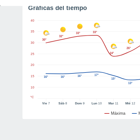
Gráficas del tiempo
40
35
33°
33°
32°
30°
30
26°
24°
25
20
17°
15
16°
16°
16°
15°
13°
10
°C
Vie
7
Sáb
8
Dom
9
Lun
10
Mar
11
Mié
12
Máxima