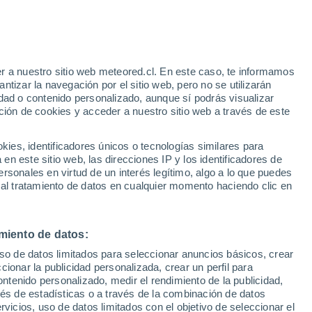
Aviso de nivel amarillo
Alerta moderada por otros en
Carmopólis De Minas hoy
e
r a nuestro sitio web meteored.cl. En este caso, te informamos
:
33%
tizar la navegación por el sitio web, pero no se utilizarán
dad o contenido personalizado, aunque sí podrás visualizar
ción de cookies y acceder a nuestro sitio web a través de este
sur
es, identificadores únicos o tecnologías similares para
n este sitio web, las direcciones IP y los identificadores de
rsonales en virtud de un interés legítimo, algo a lo que puedes
Satélites
Modelos
 al tratamiento de datos en cualquier momento haciendo clic en
miento de datos:
Lunes
Martes
Miércoles
Jueves
uso de datos limitados para seleccionar anuncios básicos, crear
10 Ago
11 Ago
12 Ago
13 Ago
ccionar la publicidad personalizada, crear un perfil para
ontenido personalizado, medir el rendimiento de la publicidad,
vés de estadísticas o a través de la combinación de datos
rvicios, uso de datos limitados con el objetivo de seleccionar el