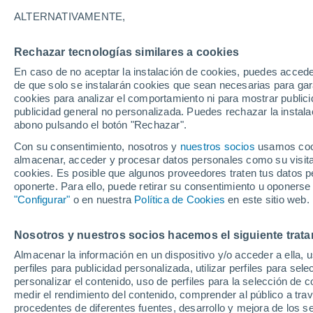
18°
ALTERNATIVAMENTE,
Rechazar tecnologías similares a cookies
Menguant
En caso de no aceptar la instalación de cookies, puedes accede
Iluminada
Sensación de 18°
de que solo se instalarán cookies que sean necesarias para garan
cookies para analizar el comportamiento ni para mostrar publici
publicidad general no personalizada. Puedes rechazar la instala
abono pulsando el botón "Rechazar".
Última hora
La nieve sorprenderá al valle de Chile centro-
Con su consentimiento, nosotros y
nuestros socios
usamos cooki
este fin de semana
almacenar, acceder y procesar datos personales como su visita e
cookies. Es posible que algunos proveedores traten tus datos pe
Tiempo 1 - 7 días
Actualidad
Mapa de nubosidad
oponerte. Para ello, puede retirar su consentimiento u oponerse
"Configurar"
o en nuestra
Política de Cookies
en este sitio web.
Nosotros y nuestros socios hacemos el siguiente trata
Mañana
Domingo
Hoy
Almacenar la información en un dispositivo y/o acceder a ella, 
8 Ago
9 Ago
7 Ago
perfiles para publicidad personalizada, utilizar perfiles para sele
personalizar el contenido, uso de perfiles para la selección de c
medir el rendimiento del contenido, comprender al público a tra
procedentes de diferentes fuentes, desarrollo y mejora de los se