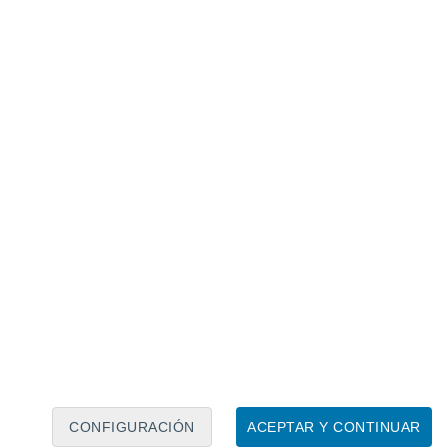
Calendario lunar
Lun
Mar
Mié
Jue
Vie
Sáb
Dom
7
8
9
10
11
12
13
14
15
16
17
18
19
20
CONFIGURACIÓN
ACEPTAR Y CONTINUAR