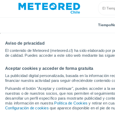
Tiempo
No
Aviso de privacidad
El contenido de Meteored (meteored.cl) ha sido elaborado por pr
de calidad. Puedes acceder a este sitio web mediante las sigui
Aceptar cookies y acceder de forma gratuita
Inicio
Brasil
Minas Gerais
Carmopólis De Minas
La publicidad digital personalizada, basada en la información r
financiar nuestra actividad para seguir ofreciéndote contenido c
El Tiempo en Carmopól
Pulsando el botón "Aceptar y continuar", puedes acceder a la w
nuestras o de nuestros socios, que nos permiten el seguimiento
05:28
Viernes
desarrollar un perfil específico para mostrarte publicidad y co
más información en nuestra
Política de Cookies
y retirar en cu
Configuración de cookies
que aparece disponible en el pie de n
Cielo despejado