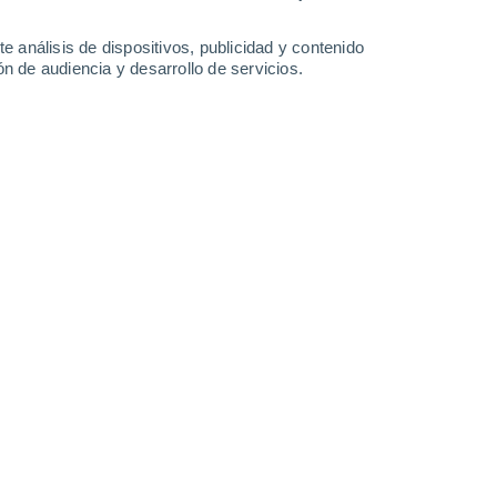
33°
/
17°
24°
/
15°
26°
/
13°
30°
/
14°
e análisis de dispositivos, publicidad y contenido
n de audiencia y desarrollo de servicios.
-
43
km/h
22
-
43
km/h
15
-
29
km/h
9
-
32
km/h
s - MG hoy
, 7 de agosto
Noroeste
0 Bajo
2
-
5 km/h
FPS:
no
Norte
0 Bajo
2
-
7 km/h
FPS:
no
Norte
1 Bajo
4
-
12 km/h
FPS:
no
Noroeste
7 Alto
19
-
38 km/h
FPS:
15-25