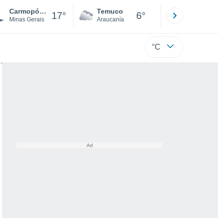
Carmopólis De Minas
Temuco
Osorno
17°
6°
Minas Gerais
Araucanía
Los Lagos
°C