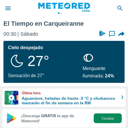
anne
El Tiempo en Carqueiranne
privacidad
00:30
Sábado
...
o de
eteored.cl)
borado por
Cielo despejado
es para
27°
ue la
 que se
e calidad.
Menguante
eder a este
Sensación de 27°
Iluminada:
24%
ediante las
opciones:
Última hora
ookies y
Aguanieve, heladas de hasta -3 °C y chubascos
e forma
marcarán el fin de semana en la RM
d digital
¡Descarga
GRATIS
la app de
Instalar
ada, basada
Meteored!
mación