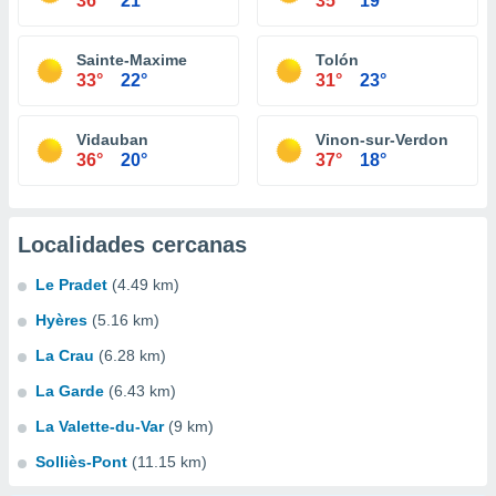
36°
21°
35°
19°
Sainte-Maxime
Tolón
33°
22°
31°
23°
Vidauban
Vinon-sur-Verdon
36°
20°
37°
18°
Localidades cercanas
Le Pradet
(4.49 km)
Hyères
(5.16 km)
La Crau
(6.28 km)
La Garde
(6.43 km)
La Valette-du-Var
(9 km)
Solliès-Pont
(11.15 km)