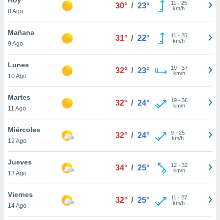
11
-
25
30°
/
23°
km/h
8 Ago
do en
 mismo.
sultar más
Mañana
11
-
25
31°
/
22°
 en nuestra
km/h
9 Ago
 Cookies
y
ualquier
Lunes
19
-
37
32°
/
23°
km/h
10 Ago
ento
 botón
ación de
Martes
19
-
36
32°
/
24°
kies
km/h
11 Ago
 disponible
e nuestra
Miércoles
9
-
25
.
32°
/
24°
km/h
12 Ago
IVAMENTE,
Jueves
12
-
32
34°
/
25°
km/h
13 Ago
as
 a cookies
Viernes
11
-
27
32°
/
25°
km/h
 no aceptar
14 Ago
ón de