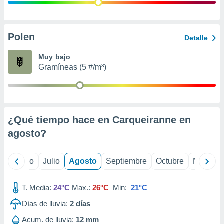
 seleccionar
o.
calización
precisa e
Polen
Detalle
ión mediante
Muy bajo
, publicidad
Gramíneas (5 #/m³)
dos,
 publicidad
,
ón de
¿Qué tiempo hace en Carqueiranne en
 desarrollo
s.
agosto
?
tros 1199
ios
yo
Junio
Julio
Agosto
Septiembre
Octubre
Noviemb
T. Media:
24°C
Max.:
26°C
Min:
21°C
Días de lluvia:
2
días
Acum. de lluvia:
12 mm