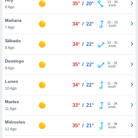
13
-
36
35°
/
20°
km/h
6 Ago
do en
 mismo.
sultar más
Mañana
10
-
33
34°
/
22°
 en nuestra
km/h
7 Ago
 Cookies
y
ualquier
Sábado
10
-
31
34°
/
22°
km/h
8 Ago
ento
 botón
ación de
Domingo
11
-
32
35°
/
22°
kies
km/h
9 Ago
 disponible
e nuestra
Lunes
11
-
36
.
34°
/
22°
km/h
10 Ago
IVAMENTE,
Martes
11
-
34
33°
/
21°
km/h
11 Ago
as
 a cookies
Miércoles
11
-
36
35°
/
21°
km/h
 no aceptar
12 Ago
ón de