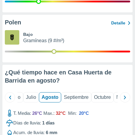
 seleccionar
o.
calización
precisa e
Polen
Detalle
ión mediante
Bajo
, publicidad
Gramíneas (9 #/m³)
dos,
 publicidad
,
ón de
¿Qué tiempo hace en Casa Huerta de
 desarrollo
s.
Barrida en
agosto
?
tros 1199
ios
yo
Junio
Julio
Agosto
Septiembre
Octubre
Noviemb
T. Media:
26°C
Max.:
32°C
Min:
20°C
Días de lluvia:
1
días
Acum. de lluvia:
6 mm