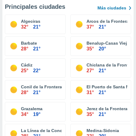
Principales ciudades
Más ciudades
Algeciras
Arcos de la Frontera
32°
21°
37°
21°
Barbate
Benalup-Casas Viejas
28°
21°
35°
20°
Cádiz
Chiclana de la Frontera
25°
22°
27°
21°
Conil de la Frontera
El Puerto de Santa Marí
28°
21°
31°
21°
Grazalema
Jerez de la Frontera
34°
19°
35°
21°
La Línea de la Concepción
Medina-Sidonia