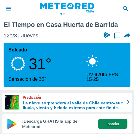
a de Barrida
El Tiempo en Casa Huerta de Barrida
privacidad
12:23
Jueves
...
o de
eteored.cl)
borado por
Soleado
es para
31°
ue la
 que se
e calidad.
UV
6 Alto
FPS
eder a este
Sensación de 30°
15-25
ediante las
opciones:
Predicción
ookies y
La nieve sorprenderá al valle de Chile centro-sur:
e forma
lluvia, viento y helada extrema para este fin de
semana
d digital
¡Descarga
GRATIS
la app de
Instalar
ada, basada
Meteored!
mación