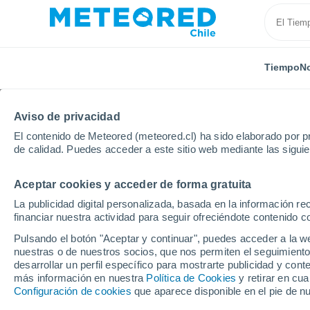
Tiempo
No
Aviso de privacidad
El contenido de Meteored (meteored.cl) ha sido elaborado por pr
de calidad. Puedes acceder a este sitio web mediante las sigui
Aceptar cookies y acceder de forma gratuita
Inicio
España
Castilla y León
Provincia de León
La publicidad digital personalizada, basada en la información r
financiar nuestra actividad para seguir ofreciéndote contenido c
El Tiempo en Cembran
Pulsando el botón "Aceptar y continuar", puedes acceder a la w
nuestras o de nuestros socios, que nos permiten el seguimiento
10:24
Domingo
desarrollar un perfil específico para mostrarte publicidad y co
más información en nuestra
Política de Cookies
y retirar en cu
Configuración de cookies
que aparece disponible en el pie de n
Soleado