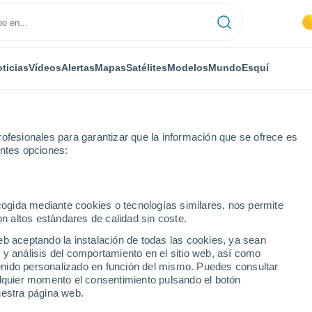
ticias
Vídeos
Alertas
Mapas
Satélites
Modelos
Mundo
Esquí
ofesionales para garantizar que la información que se ofrece es
entes opciones:
Cembranos
ecogida mediante cookies o tecnologías similares, nos permite
on altos estándares de calidad sin coste.
os
eb aceptando la instalación de todas las cookies, ya sean
 y análisis del comportamiento en el sitio web, así como
...
ntenido personalizado en función del mismo. Puedes consultar
alquier momento el consentimiento pulsando el botón
Por hora
uestra página web.
Cielos despejados en las
próximas horas