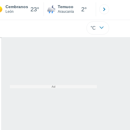
Cembranos
Temuco
Osorno
23°
2°
León
Araucanía
Los Lagos
°C