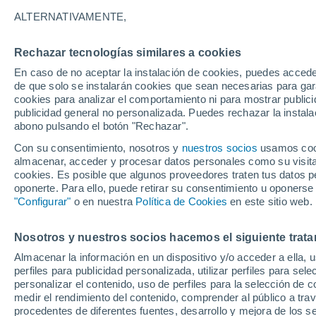
21°
ALTERNATIVAMENTE,
Rechazar tecnologías similares a cookies
Suroeste
En caso de no aceptar la instalación de cookies, puedes accede
Sensación de 21°
2
-
12 km/
de que solo se instalarán cookies que sean necesarias para garan
cookies para analizar el comportamiento ni para mostrar publici
publicidad general no personalizada. Puedes rechazar la instala
abono pulsando el botón "Rechazar".
Última hora
Heladas iniciales darán paso a un ciclón que
Con su consentimiento, nosotros y
nuestros socios
usamos cooki
promete lluvia en la zona central
almacenar, acceder y procesar datos personales como su visita e
cookies. Es posible que algunos proveedores traten tus datos pe
Tiempo 1 - 7 días
Actualidad
Mapa de temperatura
oponerte. Para ello, puede retirar su consentimiento u oponerse
"Configurar"
o en nuestra
Política de Cookies
en este sitio web.
Nosotros y nuestros socios hacemos el siguiente trata
Mañana
Martes
M
Hoy
Almacenar la información en un dispositivo y/o acceder a ella, 
10 Ago
11 Ago
9 Ago
perfiles para publicidad personalizada, utilizar perfiles para sele
personalizar el contenido, uso de perfiles para la selección de c
medir el rendimiento del contenido, comprender al público a tra
procedentes de diferentes fuentes, desarrollo y mejora de los se