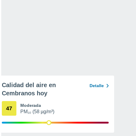
Calidad del aire en
Detalle
Cembranos hoy
Moderada
47
PM₁₀ (58 µg/m³)