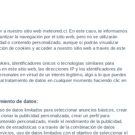
r a nuestro sitio web meteored.cl. En este caso, te informamos
h
tizar la navegación por el sitio web, pero no se utilizarán
dad o contenido personalizado, aunque sí podrás visualizar
ción de cookies y acceder a nuestro sitio web a través de este
es, identificadores únicos o tecnologías similares para
n este sitio web, las direcciones IP y los identificadores de
rsonales en virtud de un interés legítimo, algo a lo que puedes
Satélites
Modelos
 al tratamiento de datos en cualquier momento haciendo clic en
miento de datos:
iércoles
Jueves
Viernes
Sábado
uso de datos limitados para seleccionar anuncios básicos, crear
12 Ago
13 Ago
14 Ago
15 Ago
ccionar la publicidad personalizada, crear un perfil para
ontenido personalizado, medir el rendimiento de la publicidad,
vés de estadísticas o a través de la combinación de datos
rvicios, uso de datos limitados con el objetivo de seleccionar el