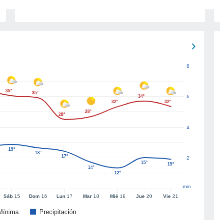
8
35°
35°
34°
6
32°
32°
28°
28°
4
19°
18°
17°
2
15°
15°
14°
12°
mm
Sáb
15
Dom
16
Lun
17
Mar
18
Mié
19
Jue
20
Vie
21
Mínima
Precipitación