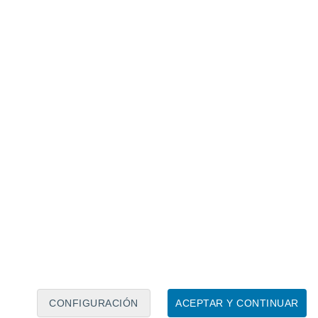
Calendario lunar
Lun
Mar
Mié
Jue
Vie
Sáb
Dom
9
10
11
12
13
14
15
16
17
18
19
20
21
22
CONFIGURACIÓN
ACEPTAR Y CONTINUAR