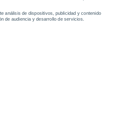
36°
/
18°
37°
/
20°
37°
/
19°
35°
/
19°
e análisis de dispositivos, publicidad y contenido
n de audiencia y desarrollo de servicios.
-
28
km/h
17
-
45
km/h
20
-
47
km/h
16
-
39
km/h
e agosto
Suroeste
1 Bajo
2
-
12 km/h
FPS:
no
Suroeste
3 Medio
4
-
16 km/h
FPS:
6-10
Suroeste
5 Medio
6
-
20 km/h
FPS:
6-10
Suroeste
6 Alto
9
-
25 km/h
FPS:
15-25