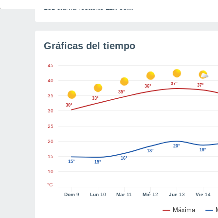
Luz diurna restante
11h 38m
Gráficas del tiempo
45
40
37°
37°
36°
35°
35
33°
30°
30
25
20
20°
19°
18°
15
16°
15°
15°
10
°C
Dom
9
Lun
10
Mar
11
Mié
12
Jue
13
Vie
14
Máxima