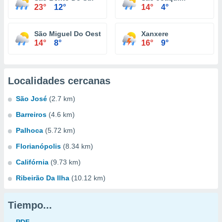
23°
12°
14°
4°
São Miguel Do Oeste
Xanxere
14°
8°
16°
9°
Localidades cercanas
São José
(2.7 km)
Barreiros
(4.6 km)
Palhoca
(5.72 km)
Florianópolis
(8.34 km)
Califórnia
(9.73 km)
Ribeirão Da Ilha
(10.12 km)
Tiempo...