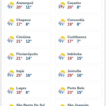
Araranguá
Caçador
20°
11°
20°
8°
Chapeco
Concordia
17°
8°
19°
8°
Criciúma
Curitibanos
21°
12°
17°
7°
Florianópolis
Imbituba
21°
14°
19°
15°
Itajai
Joinville
25°
16°
29°
16°
Lages
Porto Belo
18°
6°
23°
15°
São Bento Do Sul
São Joaquim