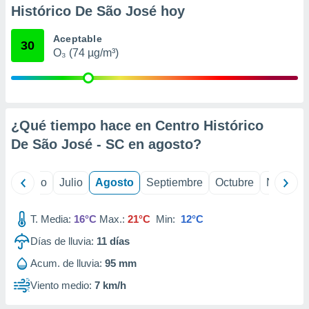
 seleccionar
Histórico De São José hoy
o.
calización
Aceptable
30
precisa e
O₃ (74 µg/m³)
ión mediante
, publicidad
dos,
¿Qué tiempo hace en Centro Histórico
 publicidad
,
De São José - SC en
agosto
?
ón de
 desarrollo
s.
yo
Junio
Julio
Agosto
Septiembre
Octubre
Noviemb
tros 1199
ios
T. Media:
16°C
Max.:
21°C
Min:
12°C
Días de lluvia:
11
días
Acum. de lluvia:
95 mm
Viento medio:
7 km/h