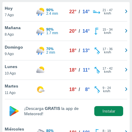
do en
Hoy
90%
21
-
47
22°
/
14°
 mismo.
2.4 mm
km/h
7 Ago
sultar más
 en nuestra
Mañana
90%
15
-
34
 Cookies
y
20°
/
14°
1.7 mm
km/h
8 Ago
ualquier
ento
Domingo
70%
17
-
36
18°
/
13°
 botón
2 mm
km/h
9 Ago
ación de
kies
Lunes
17
-
42
 disponible
18°
/
11°
km/h
10 Ago
e nuestra
.
Martes
9
-
24
18°
/
8°
km/h
IVAMENTE,
11 Ago
¡Descarga
GRATIS
la app de
as
Instalar
Meteored!
 a cookies
 no aceptar
ón de
Miércoles
80%
8
-
19