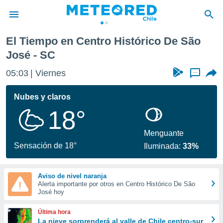
 São José
El Tiempo en Centro Histórico De São
privacidad
José - SC
o de
eteored.cl)
05:03
Viernes
...
borado por
es para
Nubes y claros
ue la
 que se
18°
e calidad.
eder a este
Menguante
ediante las
Sensación de 18°
opciones:
Iluminada:
33%
ookies y
e forma
Aviso de nivel naranja
Alerta importante por otros en Centro Histórico De São
José hoy
d digital
ada, basada
Última hora
mación
La nieve sorprenderá al valle de Chile centro-sur