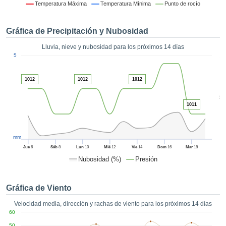
 mediante
Temperatura Máxima
Temperatura Mínima
Punto de rocío
tecnologías
nos permite
Gráfica de Precipitación y Nubosidad
r nuestra
para seguir
Lluvia, nieve y nubosidad para los próximos 14 días
e contenido
1
5
estándares
ACEPTAR
 sin coste.
Y
1012
1012
1012
CONTINUAR
 el botón
continuar",
5
ceder a la
1011
CONFIGURACIÓN
tando la
n de todas
s, ya sean
mm
de nuestros
Jue
6
Sáb
8
Lun
10
Mié
12
Vie
14
Dom
16
Mar
18
 que nos
Nubosidad (%)
Presión
ten el
 y análisis
tamiento en
Gráfica de Viento
b, así como
r un perfil
Velocidad media, dirección y rachas de viento para los próximos 14 días
ico para
60
ublicidad y
50