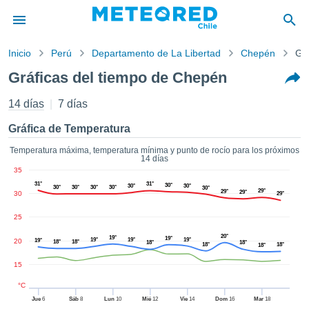
Inicio
Perú
Departamento de La Libertad
Chepén
Grá
privacidad
Gráficas del tiempo de Chepén
enido de
eteored.cl)
14 días
7 días
aborado por
ales para
Gráfica de Temperatura
ar que la
ón que se
Temperatura máxima, temperatura mínima y punto de rocío para los próximos
14 días
de calidad.
35
eder a este
31°
31°
30°
30°
30°
ediante las
30°
30°
30°
30°
30°
29°
29°
29°
30
29°
 opciones:
25
cookies y
20°
19°
19°
de forma
19°
19°
19°
20
19°
18°
18°
18°
18°
18°
18°
18°
uita
15
dad digital
ada, basada
°C
formación
Jue
6
Sáb
8
Lun
10
Mié
12
Vie
14
Dom
16
Mar
18