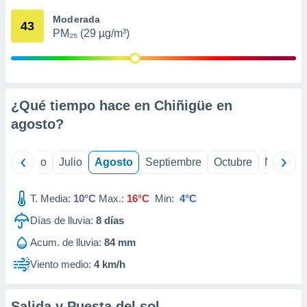
 seleccionar
o.
Moderada
43
PM₂₅ (29 µg/m³)
calización
precisa e
ión mediante
, publicidad
¿Qué tiempo hace en Chiñigüe en
dos,
agosto
?
 publicidad
,
ón de
yo
Junio
Julio
Agosto
Septiembre
Octubre
Noviemb
 desarrollo
s.
T. Media:
10°C
Max.:
16°C
Min:
4°C
tros 1199
ios
Días de lluvia:
8
días
Acum. de lluvia:
84 mm
Viento medio:
4 km/h
Salida y Puesta del sol