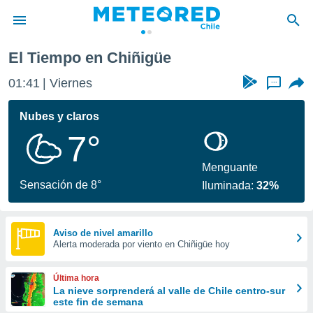
El Tiempo en Chiñigüe
privacidad
01:41
Viernes
...
o de
eteored.cl)
borado por
Nubes y claros
es para
7°
ue la
 que se
e calidad.
Menguante
eder a este
Sensación de 8°
Iluminada:
32%
ediante las
opciones:
ookies y
Aviso de nivel amarillo
Alerta moderada por viento en Chiñigüe hoy
e forma
d digital
Última hora
ada, basada
La nieve sorprenderá al valle de Chile centro-sur
este fin de semana
mación