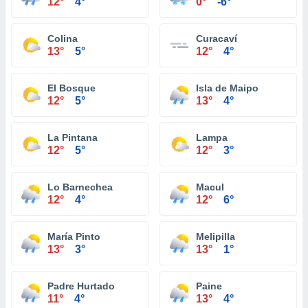
12°
4°
0°
-6°
Colina
Curacaví
13°
5°
12°
4°
El Bosque
Isla de Maipo
12°
5°
13°
4°
La Pintana
Lampa
12°
5°
12°
3°
Lo Barnechea
Macul
12°
4°
12°
6°
María Pinto
Melipilla
13°
3°
13°
1°
Padre Hurtado
Paine
11°
4°
13°
4°