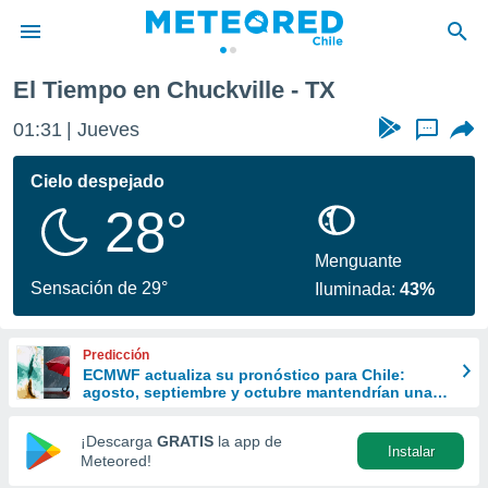
El Tiempo en Chuckville - TX
privacidad
01:31
Jueves
...
o de
eteored.cl)
borado por
Cielo despejado
es para
28°
ue la
 que se
e calidad.
Menguante
eder a este
Sensación de 29°
Iluminada:
43%
ediante las
opciones:
Predicción
ookies y
ECMWF actualiza su pronóstico para Chile:
e forma
agosto, septiembre y octubre mantendrían una
señal favorable para las lluvias
d digital
¡Descarga
GRATIS
la app de
Instalar
ada, basada
Meteored!
mación