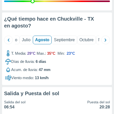
 seleccionar
o.
calización
precisa e
¿Qué tiempo hace en Chuckville - TX
ión mediante
en
agosto
?
, publicidad
yo
Junio
Julio
Agosto
Septiembre
Octubre
Noviemb
dos,
 publicidad
,
T. Media:
29°C
Max.:
35°C
Min:
23°C
ón de
Días de lluvia:
6
días
 desarrollo
s.
Acum. de lluvia:
47 mm
tros 1199
Viento medio:
13 km/h
ios
Salida y Puesta del sol
Salida del sol
Puesta del sol
06:54
20:28