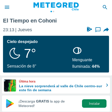
El Tiempo en Cohoni
privacidad
23:13
Jueves
...
o de
eteored.cl)
borado por
Cielo despejado
es para
7°
ue la
 que se
e calidad.
Menguante
eder a este
Sensación de 8°
Iluminada:
44%
ediante las
opciones:
Última hora
ookies y
La nieve sorprenderá al valle de Chile centro-sur
e forma
este fin de semana
d digital
¡Descarga
GRATIS
la app de
Instalar
ada, basada
Meteored!
mación