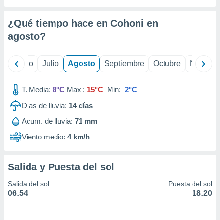
 seleccionar
o.
¿Qué tiempo hace en Cohoni en
calización
precisa e
agosto
?
ión mediante
, publicidad
yo
Junio
Julio
Agosto
Septiembre
Octubre
Noviemb
dos,
T. Media:
8°C
Max.:
15°C
Min:
2°C
 publicidad
,
Días de lluvia:
14
días
ón de
 desarrollo
Acum. de lluvia:
71 mm
s.
Viento medio:
4 km/h
tros 1199
ios
Salida y Puesta del sol
Salida del sol
Puesta del sol
06:54
18:20