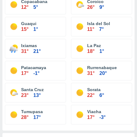
Copacabana
Coroico
12°
5°
26°
9°
Guaqui
Isla del Sol
15°
1°
11°
7°
Ixiamas
La Paz
31°
21°
18°
1°
Patacamaya
Rurrenabaque
17°
-1°
31°
20°
Santa Cruz
Sorata
23°
13°
22°
6°
Tumupasa
Viacha
28°
17°
17°
-3°