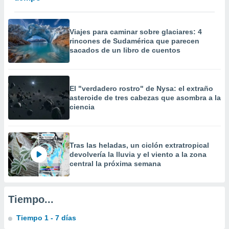
 la
da, crear un
Viajes para caminar sobre glaciares: 4
personalizar
rincones de Sudamérica que parecen
o, uso de
sacados de un libro de cuentos
a la
e contenido
do, medir el
 de la
El "verdadero rostro" de Nysa: el extraño
medir el
asteroide de tres cabezas que asombra a la
 del
ciencia
 comprender
 través de
s o a través
nación de
Tras las heladas, un ciclón extratropical
edentes de
devolvería la lluvia y el viento a la zona
fuentes,
central la próxima semana
y mejora de
os, uso de
ados con el
Tiempo...
 seleccionar
o.
Tiempo 1 - 7 días
calización