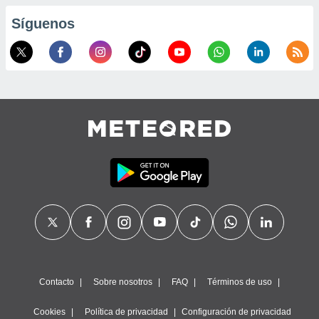
precisa e
Síguenos
ión mediante
, publicidad
dos,
 publicidad
,
ón de
 desarrollo
s.
tros 1199
ios
Contacto
Sobre nosotros
FAQ
Términos de uso
Cookies
Política de privacidad
Configuración de privacidad