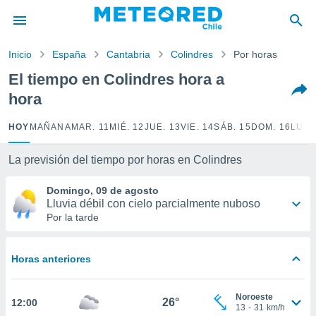
privacidad
o de
Inicio
España
Cantabria
Colindres
Por horas
eteored.cl)
borado por
El tiempo en Colindres hora a
es para
hora
ue la
 que se
e calidad.
HOY
MAÑANA
MAR. 11
MIÉ. 12
JUE. 13
VIE. 14
SÁB. 15
DOM. 16
LUN.
eder a este
ediante las
La previsión del tiempo por horas en Colindres
opciones:
Domingo, 09 de agosto
ookies y
Lluvia débil con cielo parcialmente nuboso
e forma
Por la tarde
d digital
ada, basada
Horas anteriores
mación
ediante
ecnologías
Noroeste
26°
12:00
nos permite
13
-
31
km/h