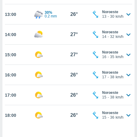
estra
ara seguir
Noroeste
30%
e contenido
26°
13:00
0.2 mm
13
-
30
km/h
stándares
ACEPTAR
sin coste.
Y
Noroeste
CONTINUAR
27°
14:00
 botón
14
-
32
km/h
continuar",
der a la
CONFIGURACIÓN
ndo la
Noroeste
27°
15:00
16
-
35
km/h
 de todas
, ya sean
de nuestros
Noroeste
26°
16:00
 nos
17
-
38
km/h
 y análisis
tamiento en
Noroeste
26°
17:00
15
-
38
km/h
b, así como
un perfil
para
Noroeste
26°
18:00
ublicidad y
15
-
36
km/h
do en
 mismo.