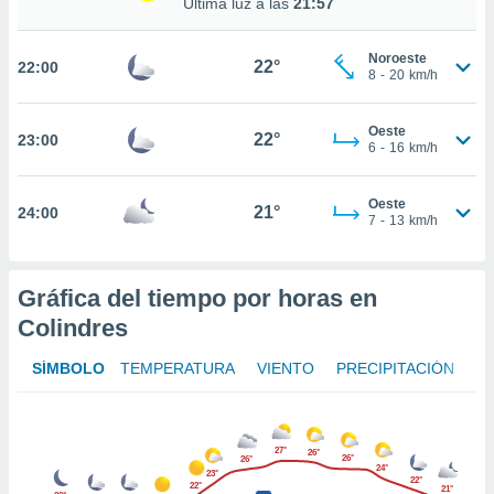
Última luz a las
21:57
te
 de que
talarán
Noroeste
22°
22:00
e sean
8
-
20
km/h
para
a
Oeste
por el sitio
22°
23:00
6
-
16
km/h
o se
cookies para
Oeste
21°
24:00
nto ni para
7
-
13
km/h
licidad o
ado, aunque
Gráfica del tiempo por horas en
sualizar
general no
Colindres
ada. Puedes
 instalación
SÍMBOLO
TEMPERATURA
VIENTO
PRECIPITACIÓN
y acceder a
io web a
ste abono
 botón
27°
26°
26°
26°
.
24°
23°
22°
22°
21°