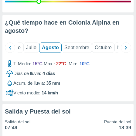
 seleccionar
o.
calización
precisa e
¿Qué tiempo hace en Colonia Alpina en
ión mediante
agosto
?
, publicidad
yo
Junio
Julio
Agosto
Septiembre
Octubre
Noviemb
dos,
 publicidad
,
T. Media:
15°C
Max.:
22°C
Min:
10°C
ón de
Días de lluvia:
4
días
 desarrollo
s.
Acum. de lluvia:
35 mm
tros 1199
Viento medio:
14 km/h
ios
Salida y Puesta del sol
Salida del sol
Puesta del sol
07:49
18:39