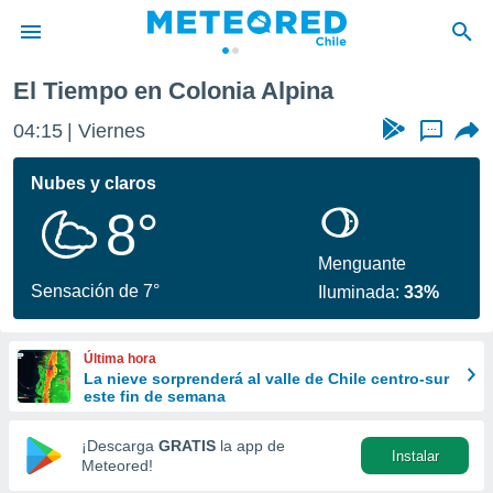
lpina
El Tiempo en Colonia Alpina
privacidad
04:15
Viernes
...
o de
eteored.cl)
borado por
Nubes y claros
es para
8°
ue la
 que se
e calidad.
Menguante
eder a este
Sensación de 7°
Iluminada:
33%
ediante las
opciones:
Última hora
ookies y
La nieve sorprenderá al valle de Chile centro-sur
e forma
este fin de semana
d digital
¡Descarga
GRATIS
la app de
Instalar
ada, basada
Meteored!
mación