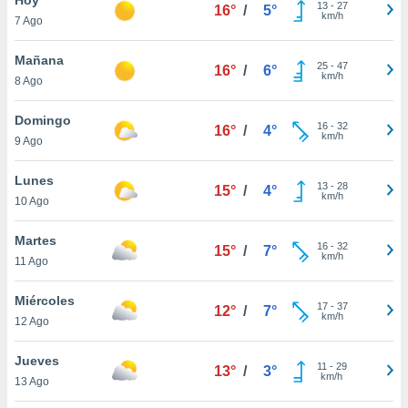
13
-
27
16°
/
5°
km/h
7 Ago
do en
 mismo.
sultar más
Mañana
25
-
47
16°
/
6°
 en nuestra
km/h
8 Ago
 Cookies
y
ualquier
Domingo
16
-
32
16°
/
4°
km/h
9 Ago
ento
 botón
ación de
Lunes
13
-
28
15°
/
4°
kies
km/h
10 Ago
 disponible
e nuestra
Martes
16
-
32
.
15°
/
7°
km/h
11 Ago
IVAMENTE,
Miércoles
17
-
37
12°
/
7°
km/h
12 Ago
as
 a cookies
Jueves
11
-
29
13°
/
3°
km/h
 no aceptar
13 Ago
ón de