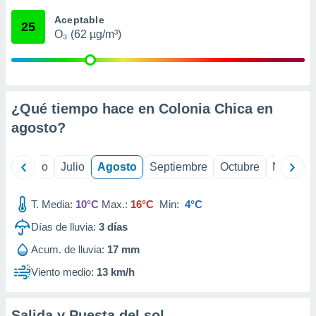
 seleccionar
o.
Aceptable
25
O₃ (62 µg/m³)
calización
precisa e
ión mediante
, publicidad
¿Qué tiempo hace en Colonia Chica en
dos,
agosto
?
 publicidad
,
ón de
yo
Junio
Julio
Agosto
Septiembre
Octubre
Noviemb
 desarrollo
s.
T. Media:
10°C
Max.:
16°C
Min:
4°C
tros 1199
ios
Días de lluvia:
3
días
Acum. de lluvia:
17 mm
Viento medio:
13 km/h
Salida y Puesta del sol