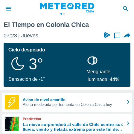
El Tiempo en Colonia Chica
privacidad
07:23
Jueves
...
o de
eteored.cl)
borado por
Cielo despejado
es para
3°
ue la
 que se
e calidad.
Menguante
eder a este
Sensación de -1°
Iluminada:
44%
ediante las
opciones:
ookies y
Aviso de nivel amarillo
Alerta moderada por tormenta en Colonia Chica hoy
e forma
d digital
Predicción
ada, basada
La nieve sorprenderá al valle de Chile centro-sur:
lluvia, viento y helada extrema para este fin de
mación