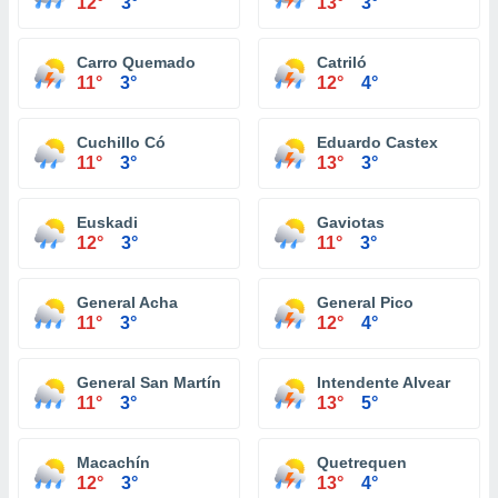
12°
3°
13°
3°
Carro Quemado
Catriló
11°
3°
12°
4°
Cuchillo Có
Eduardo Castex
11°
3°
13°
3°
Euskadi
Gaviotas
12°
3°
11°
3°
General Acha
General Pico
11°
3°
12°
4°
General San Martín
Intendente Alvear
11°
3°
13°
5°
Macachín
Quetrequen
12°
3°
13°
4°