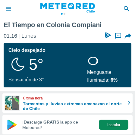
El Tiempo en Colonia Compiani
privacidad
01:16
Lunes
...
o de
eteored.cl)
borado por
Cielo despejado
es para
5°
ue la
 que se
e calidad.
Menguante
eder a este
Sensación de 3°
Iluminada:
6%
ediante las
opciones:
Última hora
ookies y
Tormentas y lluvias extremas amenazan el norte
e forma
de Chile
d digital
¡Descarga
GRATIS
la app de
Instalar
ada, basada
Meteored!
mación