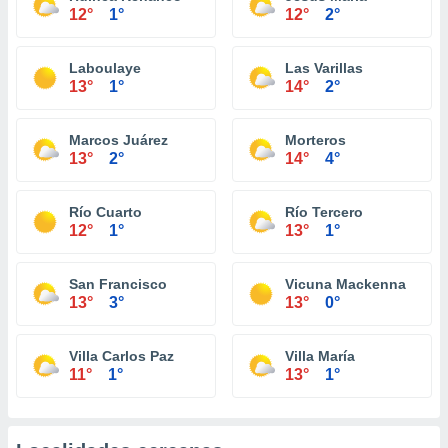
12°
1°
12°
2°
Laboulaye
Las Varillas
13°
1°
14°
2°
Marcos Juárez
Morteros
13°
2°
14°
4°
Río Cuarto
Río Tercero
12°
1°
13°
1°
San Francisco
Vicuna Mackenna
13°
3°
13°
0°
Villa Carlos Paz
Villa María
11°
1°
13°
1°