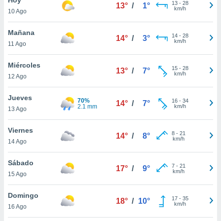
13
-
28
13°
/
1°
km/h
10 Ago
do en
 mismo.
sultar más
Mañana
14
-
28
14°
/
3°
 en nuestra
km/h
11 Ago
 Cookies
y
ualquier
Miércoles
15
-
28
13°
/
7°
km/h
12 Ago
ento
 botón
ación de
Jueves
70%
16
-
34
14°
/
7°
kies
2.1 mm
km/h
13 Ago
 disponible
e nuestra
Viernes
8
-
21
.
14°
/
8°
km/h
14 Ago
IVAMENTE,
Sábado
7
-
21
17°
/
9°
km/h
15 Ago
as
 a cookies
Domingo
17
-
35
18°
/
10°
km/h
 no aceptar
16 Ago
ón de