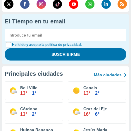
El Tiempo en tu email
He leído y acepto la política de privacidad.
Principales ciudades
Más ciudades
Bell Ville
Canals
13°
1°
13°
2°
Córdoba
Cruz del Eje
13°
2°
16°
6°
Huinca Renanco
Jesús María