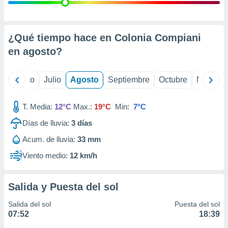
 seleccionar
o.
calización
precisa e
¿Qué tiempo hace en Colonia Compiani
ión mediante
en
agosto
?
, publicidad
yo
Junio
Julio
Agosto
Septiembre
Octubre
Noviemb
dos,
 publicidad
,
T. Media:
12°C
Max.:
19°C
Min:
7°C
ón de
Días de lluvia:
3
días
 desarrollo
s.
Acum. de lluvia:
33 mm
tros 1199
Viento medio:
12 km/h
ios
Salida y Puesta del sol
Salida del sol
Puesta del sol
07:52
18:39