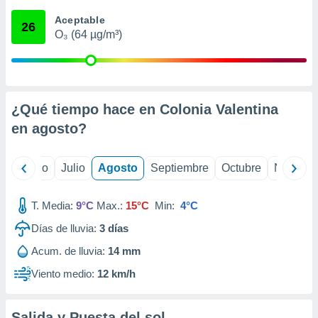
 seleccionar
o.
Aceptable
26
O₃ (64 µg/m³)
calización
precisa e
ión mediante
, publicidad
¿Qué tiempo hace en Colonia Valentina
dos,
en
agosto
?
 publicidad
,
ón de
yo
Junio
Julio
Agosto
Septiembre
Octubre
Noviemb
 desarrollo
s.
T. Media:
9°C
Max.:
15°C
Min:
4°C
tros 1199
ios
Días de lluvia:
3
días
Acum. de lluvia:
14 mm
Viento medio:
12 km/h
Salida y Puesta del sol