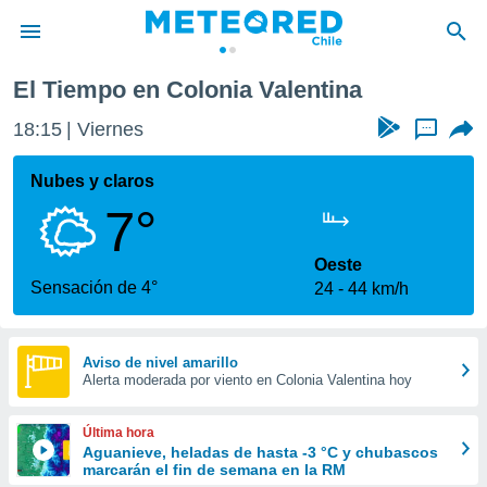
El Tiempo en Colonia Valentina
privacidad
18:15
Viernes
...
o de
eteored.cl)
borado por
Nubes y claros
es para
7°
ue la
 que se
e calidad.
Oeste
eder a este
Sensación de 4°
24
44 km/h
ediante las
opciones:
ookies y
Aviso de nivel amarillo
Alerta moderada por viento en Colonia Valentina hoy
e forma
d digital
Última hora
ada, basada
Aguanieve, heladas de hasta -3 °C y chubascos
marcarán el fin de semana en la RM
mación