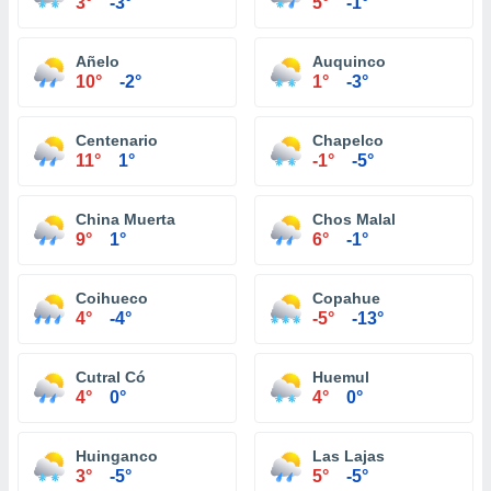
3°
-3°
5°
-1°
Añelo
Auquinco
10°
-2°
1°
-3°
Centenario
Chapelco
11°
1°
-1°
-5°
China Muerta
Chos Malal
9°
1°
6°
-1°
Coihueco
Copahue
4°
-4°
-5°
-13°
Cutral Có
Huemul
4°
0°
4°
0°
Huinganco
Las Lajas
3°
-5°
5°
-5°