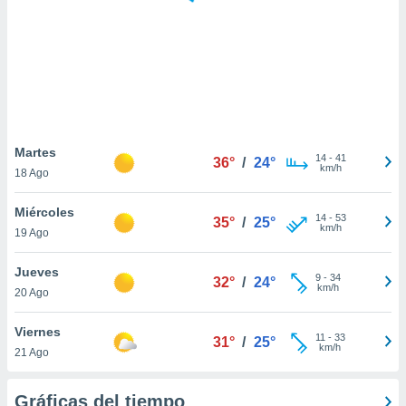
 botón
.
nto,
cios
kies,
ores únicos
Martes
14
-
41
as similares
36°
/
24°
km/h
18 Ago
nar,
rocesar
Miércoles
onales como
14
-
53
35°
/
25°
km/h
 este sitio
19 Ago
recciones IP
ficadores de
Jueves
9
-
34
32°
/
24°
 posible
km/h
20 Ago
s
 traten tus
Viernes
nales en
11
-
33
31°
/
25°
km/h
 interés
21 Ago
go a lo que
nerte. Para
Gráficas del tiempo
retirar su