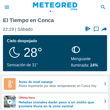
El Tiempo en Conca
privacidad
22:29
Sábado
...
o de
eteored.cl)
borado por
Cielo despejado
es para
28°
ue la
 que se
e calidad.
Menguante
eder a este
Sensación de 31°
Iluminada:
24%
ediante las
opciones:
ookies y
Aviso de nivel naranja
Alerta importante por altas temperaturas en Conca hoy
e forma
d digital
Última hora
ada, basada
Heladas iniciales darán paso a un ciclón que
promete lluvia en la zona central
mación