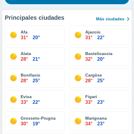
Principales ciudades
Más ciudades
Afa
Ajaccio
31°
20°
31°
22°
Alata
Bastelicaccia
28°
21°
32°
20°
Bonifacio
Cargèse
28°
25°
28°
25°
Evisa
Figari
33°
22°
33°
23°
Grosseto-Prugna
Marignana
30°
19°
34°
23°