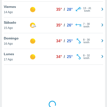
uedes
uestro sitio
Viernes
13
-
41
35°
/
28°
ed.cl. En
km/h
14 Ago
te
 de que
Sábado
talarán
7
-
30
35°
/
26°
km/h
15 Ago
e sean
para
a
Domingo
8
-
30
34°
/
25°
por el sitio
km/h
16 Ago
o se
cookies para
Lunes
8
-
32
34°
/
25°
km/h
17 Ago
nto ni para
licidad o
ado, aunque
sualizar
general no
ada. Puedes
 instalación
y acceder a
io web a
ste abono