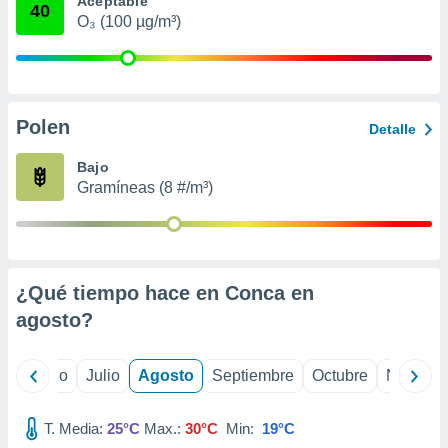
Aceptable
 seleccionar
40
o.
O₃ (100 µg/m³)
calización
precisa e
ión mediante
Polen
, publicidad
Detalle
dos,
Bajo
 publicidad
Gramíneas (8 #/m³)
,
ón de
 desarrollo
s.
¿Qué tiempo hace en Conca en
tros 1199
ios
agosto
?
yo
Junio
Julio
Agosto
Septiembre
Octubre
Noviemb
T. Media:
25°C
Max.:
30°C
Min:
19°C