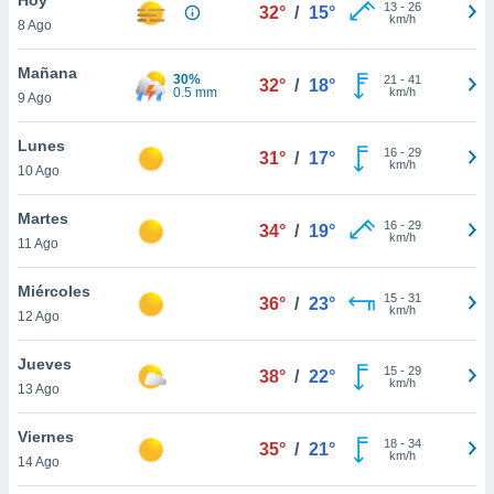
13
-
26
32°
/
15°
km/h
8 Ago
do en
 mismo.
sultar más
Mañana
30%
21
-
41
32°
/
18°
 en nuestra
0.5 mm
km/h
9 Ago
 Cookies
y
ualquier
Lunes
16
-
29
31°
/
17°
km/h
10 Ago
ento
 botón
ación de
Martes
16
-
29
34°
/
19°
kies
km/h
11 Ago
 disponible
e nuestra
Miércoles
15
-
31
.
36°
/
23°
km/h
12 Ago
IVAMENTE,
Jueves
15
-
29
38°
/
22°
km/h
13 Ago
as
 a cookies
Viernes
18
-
34
35°
/
21°
km/h
 no aceptar
14 Ago
ón de