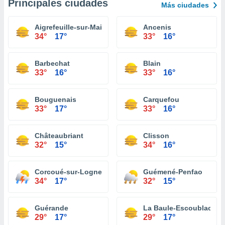
Principales ciudades
Más ciudades
Aigrefeuille-sur-Maine
Ancenis
34°
17°
33°
16°
Barbechat
Blain
33°
16°
33°
16°
Bouguenais
Carquefou
33°
17°
33°
16°
Châteaubriant
Clisson
32°
15°
34°
16°
Corcoué-sur-Logne
Guémené-Penfao
34°
17°
32°
15°
Guérande
La Baule-Escoublac
29°
17°
29°
17°