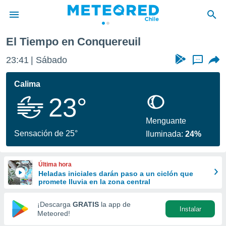
uil
El Tiempo en Conquereuil
privacidad
23:41
Sábado
...
o de
eteored.cl)
borado por
Calima
es para
23°
ue la
 que se
e calidad.
Menguante
eder a este
Sensación de 25°
Iluminada:
24%
ediante las
opciones:
Última hora
ookies y
Heladas iniciales darán paso a un ciclón que
e forma
promete lluvia en la zona central
d digital
¡Descarga
GRATIS
la app de
Instalar
ada, basada
Meteored!
mación