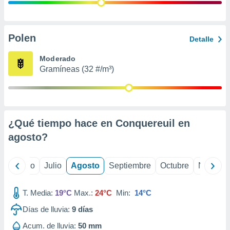
 seleccionar
o.
calización
precisa e
Polen
Detalle
ión mediante
Moderado
, publicidad
Gramíneas (32 #/m³)
dos,
 publicidad
,
ón de
¿Qué tiempo hace en Conquereuil en
 desarrollo
s.
agosto
?
tros 1199
ios
yo
Junio
Julio
Agosto
Septiembre
Octubre
Noviemb
T. Media:
19°C
Max.:
24°C
Min:
14°C
Días de lluvia:
9
días
Acum. de lluvia:
50 mm