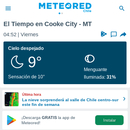
El Tiempo en Cooke City - MT
privacidad
04:52
Viernes
...
o de
eteored.cl)
borado por
Cielo despejado
es para
9°
ue la
 que se
e calidad.
Menguante
eder a este
Sensación de 10°
Iluminada:
31%
ediante las
opciones:
Última hora
ookies y
La nieve sorprenderá al valle de Chile centro-sur
e forma
este fin de semana
d digital
¡Descarga
GRATIS
la app de
Instalar
ada, basada
Meteored!
mación