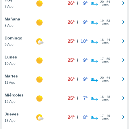
20
-
54
26°
/
9°
km/h
7 Ago
do en
 mismo.
sultar más
Mañana
19
-
53
26°
/
9°
 en nuestra
km/h
8 Ago
 Cookies
y
ualquier
Domingo
16
-
44
25°
/
10°
km/h
9 Ago
ento
 botón
ación de
Lunes
17
-
50
25°
/
9°
kies
km/h
10 Ago
 disponible
e nuestra
Martes
20
-
64
.
26°
/
9°
km/h
11 Ago
IVAMENTE,
Miércoles
16
-
48
25°
/
7°
km/h
12 Ago
as
 a cookies
Jueves
17
-
49
24°
/
8°
km/h
 no aceptar
13 Ago
ón de