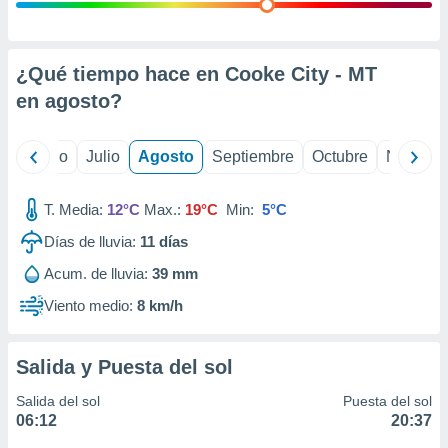
 seleccionar
o.
calización
precisa e
¿Qué tiempo hace en Cooke City - MT
ión mediante
en
agosto
?
, publicidad
yo
Junio
Julio
Agosto
Septiembre
Octubre
Noviemb
dos,
 publicidad
,
T. Media:
12°C
Max.:
19°C
Min:
5°C
ón de
Días de lluvia:
11
días
 desarrollo
s.
Acum. de lluvia:
39 mm
tros 1199
Viento medio:
8 km/h
ios
Salida y Puesta del sol
Salida del sol
Puesta del sol
06:12
20:37