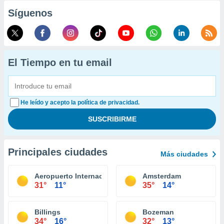
Síguenos
El Tiempo en tu email
He leído y acepto la política de privacidad.
Principales ciudades
Más ciudades
Aeropuerto Internacional Glacier Park Kalispell
Amsterdam
31°
11°
35°
14°
Billings
Bozeman
34°
16°
32°
13°