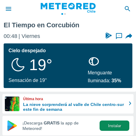
El Tiempo en Corcubión
privacidad
00:48
Viernes
...
o de
eteored.cl)
borado por
Cielo despejado
es para
19°
ue la
 que se
e calidad.
Menguante
eder a este
Sensación de 19°
Iluminada:
35%
ediante las
opciones:
Última hora
ookies y
La nieve sorprenderá al valle de Chile centro-sur
e forma
este fin de semana
d digital
¡Descarga
GRATIS
la app de
Instalar
ada, basada
Meteored!
mación