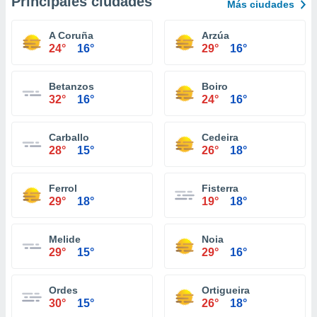
Principales ciudades
Más ciudades
A Coruña
Arzúa
24°
16°
29°
16°
Betanzos
Boiro
32°
16°
24°
16°
Carballo
Cedeira
28°
15°
26°
18°
Ferrol
Fisterra
29°
18°
19°
18°
Melide
Noia
29°
15°
29°
16°
Ordes
Ortigueira
30°
15°
26°
18°