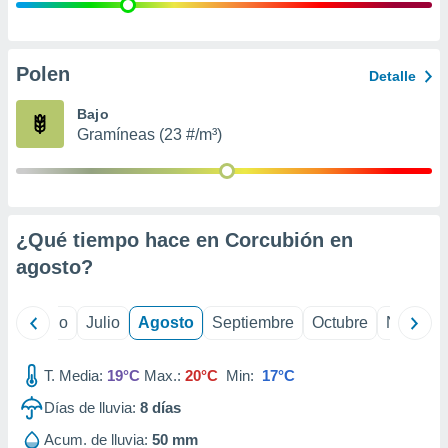
 seleccionar
o.
calización
precisa e
Polen
Detalle
ión mediante
Bajo
, publicidad
Gramíneas (23 #/m³)
dos,
 publicidad
,
ón de
¿Qué tiempo hace en Corcubión en
 desarrollo
s.
agosto
?
tros 1199
ios
yo
Junio
Julio
Agosto
Septiembre
Octubre
Noviemb
T. Media:
19°C
Max.:
20°C
Min:
17°C
Días de lluvia:
8
días
Acum. de lluvia:
50 mm