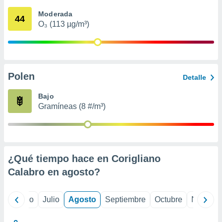
 seleccionar
o.
Moderada
44
O₃ (113 µg/m³)
calización
precisa e
ión mediante
, publicidad
Polen
Detalle
dos,
 publicidad
Bajo
,
Gramíneas (8 #/m³)
ón de
 desarrollo
s.
tros 1199
ios
¿Qué tiempo hace en Corigliano
Calabro en
agosto
?
yo
Junio
Julio
Agosto
Septiembre
Octubre
Noviemb