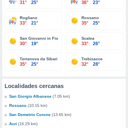
31°
25°
36°
23°
Rogliano
Rossano
33°
21°
35°
25°
San Giovanni in Fiore
Scalea
30°
19°
33°
26°
Terranova da Sibari
Trebisacce
35°
25°
32°
28°
Localidades cercanas
San Giorgio Albanese
(7.05 km)
Rossano
(10.15 km)
San Demetrio Corone
(13.65 km)
Acri
(16.29 km)