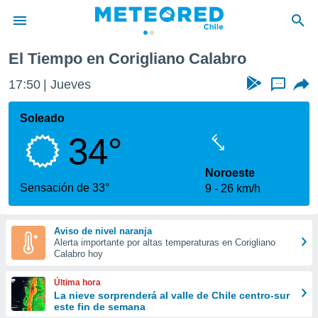
El Tiempo en Corigliano Calabro
privacidad
17:50
Jueves
...
o de
eteored.cl)
borado por
Soleado
es para
34°
ue la
 que se
e calidad.
Noroeste
eder a este
Sensación de 33°
9
26 km/h
ediante las
opciones:
Aviso de nivel naranja
ookies y
Alerta importante por altas temperaturas en Corigliano
e forma
Calabro hoy
d digital
Última hora
ada, basada
La nieve sorprenderá al valle de Chile centro-sur
este fin de semana
mación