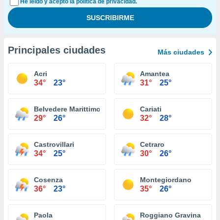
He leído y acepto la política de privacidad.
Principales ciudades
Más ciudades
Acri
Amantea
34°
23°
31°
25°
Belvedere Marittimo
Cariati
29°
26°
32°
28°
Castrovillari
Cetraro
34°
25°
30°
26°
Cosenza
Montegiordano
36°
23°
35°
26°
Paola
Roggiano Gravina