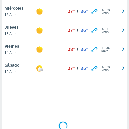
uedes
uestro sitio
Miércoles
15
-
39
37°
/
26°
ed.cl. En
km/h
12 Ago
te
 de que
Jueves
talarán
15
-
41
37°
/
26°
km/h
13 Ago
e sean
para
a
Viernes
11
-
36
38°
/
25°
por el sitio
km/h
14 Ago
o se
cookies para
Sábado
15
-
39
37°
/
25°
km/h
15 Ago
nto ni para
licidad o
ado, aunque
sualizar
general no
ada. Puedes
 instalación
y acceder a
io web a
ste abono