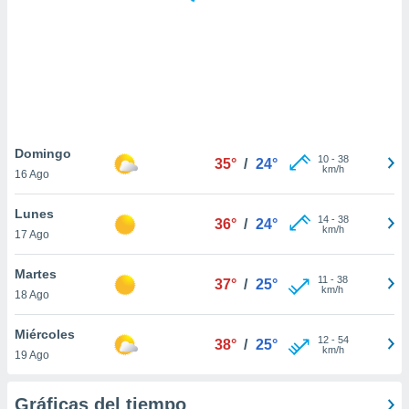
 botón
.
nto,
cios
kies,
ores únicos
Domingo
10
-
38
as similares
35°
/
24°
km/h
16 Ago
nar,
rocesar
Lunes
onales como
14
-
38
36°
/
24°
km/h
 este sitio
17 Ago
recciones IP
ficadores de
Martes
11
-
38
37°
/
25°
 posible
km/h
18 Ago
s
 traten tus
Miércoles
nales en
12
-
54
38°
/
25°
km/h
 interés
19 Ago
go a lo que
nerte. Para
Gráficas del tiempo
retirar su