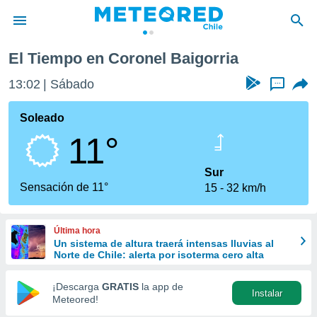
El Tiempo en Coronel Baigorria
privacidad
13:02
Sábado
...
o de
eteored.cl)
borado por
Soleado
es para
11°
ue la
 que se
e calidad.
Sur
eder a este
Sensación de 11°
15
32 km/h
ediante las
opciones:
Última hora
ookies y
Un sistema de altura traerá intensas lluvias al
e forma
Norte de Chile: alerta por isoterma cero alta
d digital
¡Descarga
GRATIS
la app de
Instalar
ada, basada
Meteored!
mación