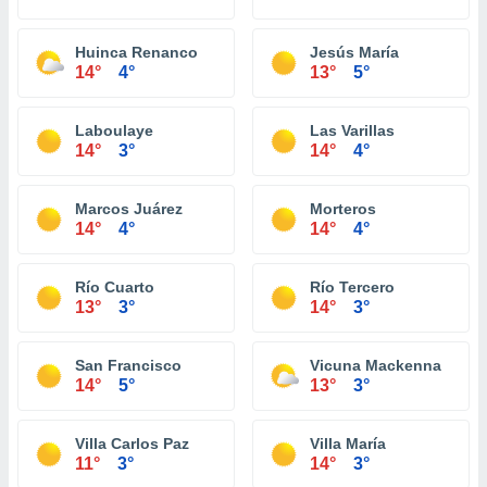
Huinca Renanco
Jesús María
14°
4°
13°
5°
Laboulaye
Las Varillas
14°
3°
14°
4°
Marcos Juárez
Morteros
14°
4°
14°
4°
Río Cuarto
Río Tercero
13°
3°
14°
3°
San Francisco
Vicuna Mackenna
14°
5°
13°
3°
Villa Carlos Paz
Villa María
11°
3°
14°
3°