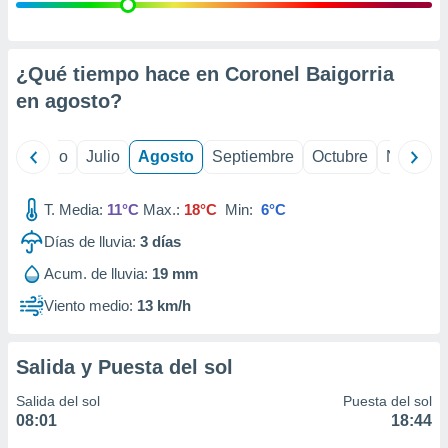
 seleccionar
o.
calización
precisa e
¿Qué tiempo hace en Coronel Baigorria
ión mediante
en
agosto
?
, publicidad
yo
Junio
Julio
Agosto
Septiembre
Octubre
Noviemb
dos,
 publicidad
,
T. Media:
11°C
Max.:
18°C
Min:
6°C
ón de
Días de lluvia:
3
días
 desarrollo
s.
Acum. de lluvia:
19 mm
tros 1199
Viento medio:
13 km/h
ios
Salida y Puesta del sol
Salida del sol
Puesta del sol
08:01
18:44