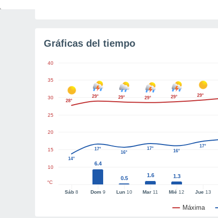
Luz diurna restante
2h 14m
Gráficas del tiempo
40
35
29°
29°
29°
30
29°
29°
28°
25
20
17°
17°
17°
15
16°
16°
14°
6.4
10
1.6
1.3
0.5
°C
Sáb
8
Dom
9
Lun
10
Mar
11
Mié
12
Jue
13
Máxima