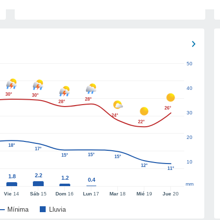
50
40
30°
30°
28°
28°
26°
30
24°
22°
20
18°
17°
15°
15°
15°
10
12°
11°
2.2
1.8
1.2
0.4
mm
Vie
14
Sáb
15
Dom
16
Lun
17
Mar
18
Mié
19
Jue
20
Mínima
Lluvia