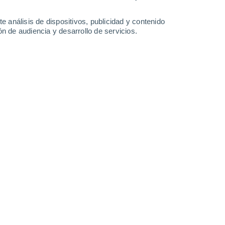
1.6 mm
1.3 mm
1.8 mm
29°
/
17°
29°
/
16°
29°
/
17°
30°
/
18°
e análisis de dispositivos, publicidad y contenido
n de audiencia y desarrollo de servicios.
-
24
km/h
6
-
29
km/h
9
-
31
km/h
7
-
37
km/h
s hoy
, 8 de agosto
Noroeste
4 Medio
°
8
-
27 km/h
FPS:
6-10
Noroeste
2 Bajo
°
8
-
27 km/h
FPS:
no
Noroeste
1 Bajo
°
5
-
25 km/h
FPS:
no
Noroeste
0 Bajo
°
3
-
18 km/h
FPS:
no