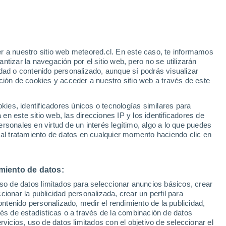
Parte de nieve
Pistas abiertas
Remontes
- / 41
- / 20
r a nuestro sitio web meteored.cl. En este caso, te informamos
h
Km esquiables
Nieve
tizar la navegación por el sitio web, pero no se utilizarán
- / 125
-
dad o contenido personalizado, aunque sí podrás visualizar
ción de cookies y acceder a nuestro sitio web a través de este
Aviso de nivel naranja
Alerta importante por altas
o-
temperaturas en Corrençon-en-
es, identificadores únicos o tecnologías similares para
Vercors hoy
n este sitio web, las direcciones IP y los identificadores de
rsonales en virtud de un interés legítimo, algo a lo que puedes
Satélites
Modelos
 al tratamiento de datos en cualquier momento haciendo clic en
miento de datos:
Martes
Miércoles
Jueves
Viernes
uso de datos limitados para seleccionar anuncios básicos, crear
11 Ago
12 Ago
13 Ago
14 Ago
ccionar la publicidad personalizada, crear un perfil para
ontenido personalizado, medir el rendimiento de la publicidad,
vés de estadísticas o a través de la combinación de datos
rvicios, uso de datos limitados con el objetivo de seleccionar el
70%
80%
30%