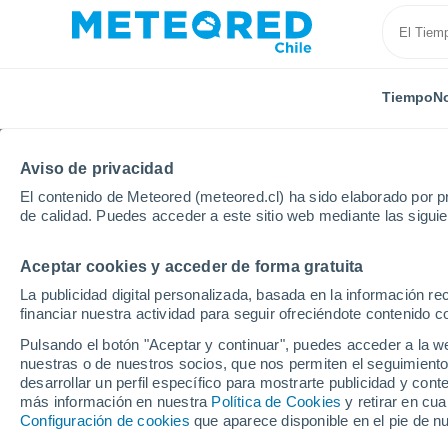
Tiempo
No
Aviso de privacidad
El contenido de Meteored (meteored.cl) ha sido elaborado por pr
de calidad. Puedes acceder a este sitio web mediante las sigui
Aceptar cookies y acceder de forma gratuita
Inicio
Francia
Auvernia-Ródano-Alpes
Isère
La publicidad digital personalizada, basada en la información r
financiar nuestra actividad para seguir ofreciéndote contenido c
El Tiempo en Correnço
Pulsando el botón "Aceptar y continuar", puedes acceder a la w
nuestras o de nuestros socios, que nos permiten el seguimiento
19:14
Sábado
desarrollar un perfil específico para mostrarte publicidad y co
más información en nuestra
Política de Cookies
y retirar en cu
Configuración de cookies
que aparece disponible en el pie de n
Soleado