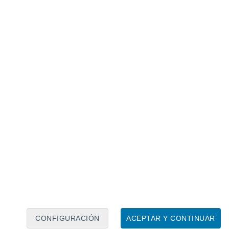
Calendario lunar
Lun
Mar
Mié
Jue
Vie
Sáb
Dom
8
9
10
11
12
13
14
15
16
17
18
19
20
21
CONFIGURACIÓN
ACEPTAR Y CONTINUAR