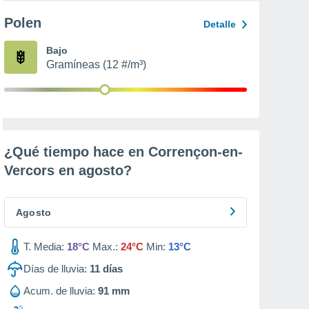
Polen
Detalle
Bajo
Gramíneas (12 #/m³)
¿Qué tiempo hace en Corrençon-en-
Vercors en
agosto
?
Agosto
T. Media:
18°C
Max.:
24°C
Min:
13°C
Días de lluvia:
11
días
Acum. de lluvia:
91 mm