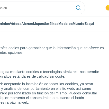
ticias
Vídeos
Alertas
Mapas
Satélites
Modelos
Mundo
Esquí
ofesionales para garantizar que la información que se ofrece es
entes opciones:
Corrençon-en-Vercors
ecogida mediante cookies o tecnologías similares, nos permite
on altos estándares de calidad sin coste.
n-en-Vercors
eb aceptando la instalación de todas las cookies, ya sean
 y análisis del comportamiento en el sitio web, así como
...
ntenido personalizado en función del mismo. Puedes consultar
alquier momento el consentimiento pulsando el botón
Por hora
uestra página web.
Intervalos nubosos en las
próximas horas