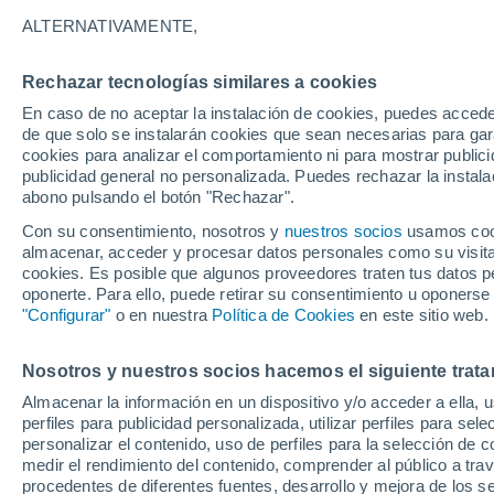
26°
ALTERNATIVAMENTE,
Rechazar tecnologías similares a cookies
Noroeste
En caso de no aceptar la instalación de cookies, puedes accede
Sensación de 26°
5
-
25 km/
de que solo se instalarán cookies que sean necesarias para garan
cookies para analizar el comportamiento ni para mostrar publici
publicidad general no personalizada. Puedes rechazar la instala
abono pulsando el botón "Rechazar".
Última hora
Se avecina una baja segregada en Chile centr
Con su consentimiento, nosotros y
nuestros socios
usamos cooki
sur: fuertes vientos y heladas en camino
almacenar, acceder y procesar datos personales como su visita e
cookies. Es posible que algunos proveedores traten tus datos pe
Tiempo 1 - 7 días
Actualidad
Mapa de nubosidad
oponerte. Para ello, puede retirar su consentimiento u oponerse
"Configurar"
o en nuestra
Política de Cookies
en este sitio web.
Nosotros y nuestros socios hacemos el siguiente trata
Mañana
Lunes
Hoy
Almacenar la información en un dispositivo y/o acceder a ella, 
9 Ago
10 Ago
8 Ago
perfiles para publicidad personalizada, utilizar perfiles para sele
personalizar el contenido, uso de perfiles para la selección de c
medir el rendimiento del contenido, comprender al público a tra
procedentes de diferentes fuentes, desarrollo y mejora de los se
90%
60%