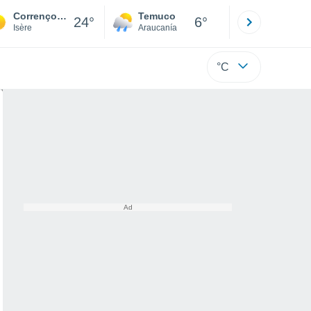
Corrençon-en-Vercors
Temuco
Osorno
24°
6°
Isère
Araucanía
Los Lagos
°C