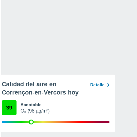
Calidad del aire en
Detalle
Corrençon-en-Vercors hoy
Aceptable
39
O₃ (98 µg/m³)