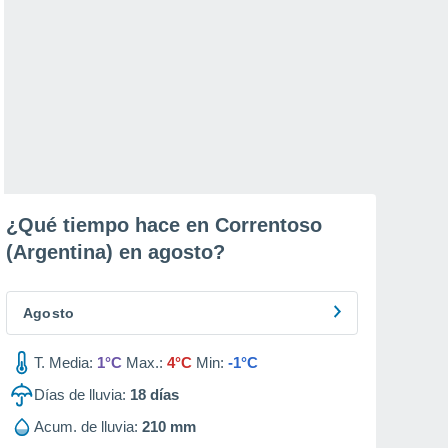
¿Qué tiempo hace en Correntoso
(Argentina) en
agosto
?
Agosto
T. Media:
1°C
Max.:
4°C
Min:
-1°C
Días de lluvia:
18
días
Acum. de lluvia:
210 mm