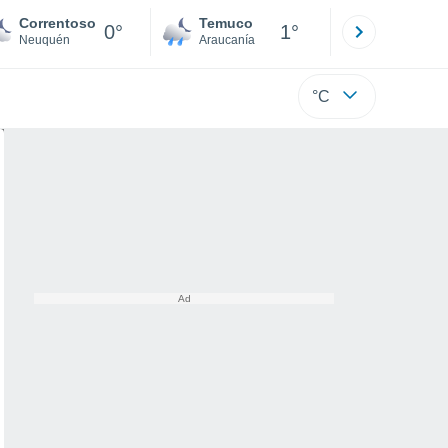
Correntoso
Temuco
Osorno
0°
1°
Neuquén
Araucanía
Los Lagos
°C