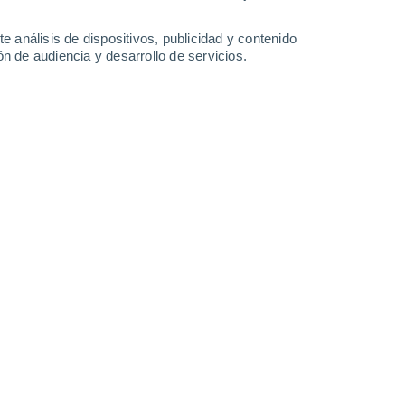
2.6 mm
1.4 mm
1.2 mm
5.3 mm
3°
/
0°
7°
/
-2°
5°
/
-3°
6°
/
1°
e análisis de dispositivos, publicidad y contenido
n de audiencia y desarrollo de servicios.
-
32
km/h
6
-
20
km/h
6
-
19
km/h
7
-
36
km/h
e agosto
Noroeste
0 Bajo
13
-
41 km/h
FPS:
no
uboso
Noroeste
0 Bajo
15
-
46 km/h
FPS:
no
Noroeste
0 Bajo
12
-
45 km/h
FPS:
no
Noroeste
0 Bajo
10
-
41 km/h
FPS:
no