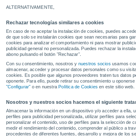
0°
ALTERNATIVAMENTE,
Rechazar tecnologías similares a cookies
50%
En caso de no aceptar la instalación de cookies, puedes accede
Sensación de -4°
0.1 cm
de que solo se instalarán cookies que sean necesarias para garan
cookies para analizar el comportamiento ni para mostrar publici
publicidad general no personalizada. Puedes rechazar la instala
abono pulsando el botón "Rechazar".
Última hora
Aguanieve, heladas de hasta -3 °C y chubasc
Con su consentimiento, nosotros y
nuestros socios
usamos cooki
marcarán el fin de semana en la RM
almacenar, acceder y procesar datos personales como su visita e
cookies. Es posible que algunos proveedores traten tus datos pe
Tiempo 1 - 7 días
Actualidad
Mapa de temperatura
oponerte. Para ello, puede retirar su consentimiento u oponerse
"Configurar"
o en nuestra
Política de Cookies
en este sitio web.
Nosotros y nuestros socios hacemos el siguiente trata
Mañana
Lunes
Hoy
Almacenar la información en un dispositivo y/o acceder a ella, 
9 Ago
10 Ago
8 Ago
perfiles para publicidad personalizada, utilizar perfiles para sele
personalizar el contenido, uso de perfiles para la selección de c
medir el rendimiento del contenido, comprender al público a tra
procedentes de diferentes fuentes, desarrollo y mejora de los se
60%
80%
80%