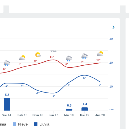
30
11°
10°
9°
9°
20
8°
8°
6°
5°
2°
2°
1°
1°
10
-2°
5.3
-3°
1.4
0.8
mm
Vie
14
Sáb
15
Dom
16
Lun
17
Mar
18
Mié
19
Jue
20
ima
Nieve
Lluvia