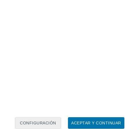
Calendario lunar
Lun
Mar
Mié
Jue
Vie
Sáb
Dom
8
9
10
11
12
13
14
15
16
17
18
19
20
21
CONFIGURACIÓN
ACEPTAR Y CONTINUAR