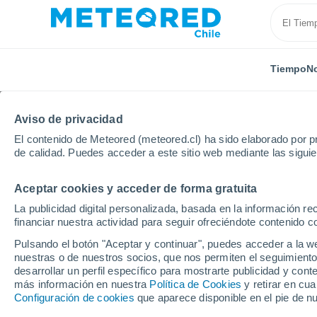
Tiempo
No
Aviso de privacidad
El contenido de Meteored (meteored.cl) ha sido elaborado por pr
de calidad. Puedes acceder a este sitio web mediante las sigui
Aceptar cookies y acceder de forma gratuita
Inicio
Argentina
Provincia de Neuquén
Corrent
La publicidad digital personalizada, basada en la información r
financiar nuestra actividad para seguir ofreciéndote contenido c
El Tiempo en Correntos
Pulsando el botón "Aceptar y continuar", puedes acceder a la w
nuestras o de nuestros socios, que nos permiten el seguimiento
04:16
Sábado
desarrollar un perfil específico para mostrarte publicidad y co
más información en nuestra
Política de Cookies
y retirar en cu
Configuración de cookies
que aparece disponible en el pie de n
Nieve