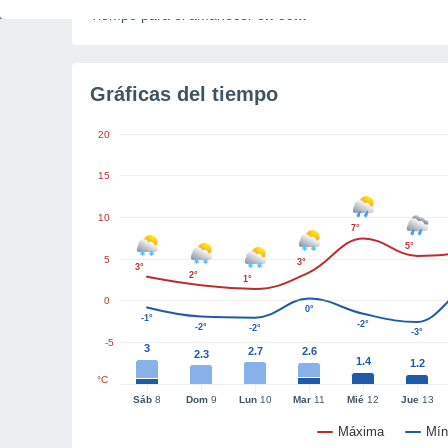
Tiempo para el amanecer
3h 59m
Gráficas del tiempo
20
15
10
7°
5°
5
3°
3°
2°
1°
0
0°
-1°
-2°
-2°
-2°
-3°
-5
3
2.7
2.6
2.3
1.4
1.2
°C
Sáb
8
Dom
9
Lun
10
Mar
11
Mié
12
Jue
13
Máxima
Mín