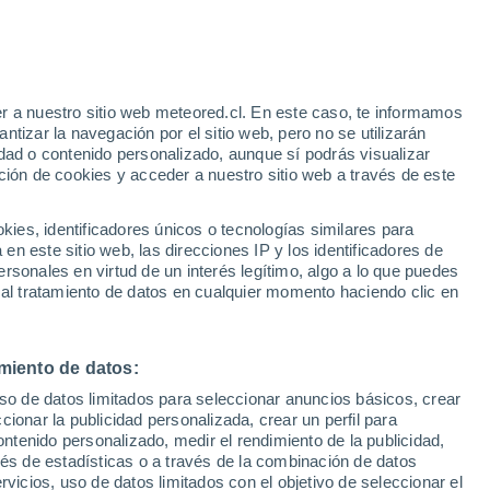
r a nuestro sitio web meteored.cl. En este caso, te informamos
tizar la navegación por el sitio web, pero no se utilizarán
dad o contenido personalizado, aunque sí podrás visualizar
ción de cookies y acceder a nuestro sitio web a través de este
os
es, identificadores únicos o tecnologías similares para
n este sitio web, las direcciones IP y los identificadores de
rsonales en virtud de un interés legítimo, algo a lo que puedes
Satélites
Modelos
 al tratamiento de datos en cualquier momento haciendo clic en
miento de datos:
Martes
Miércoles
Jueves
Viernes
uso de datos limitados para seleccionar anuncios básicos, crear
11 Ago
12 Ago
13 Ago
14 Ago
ccionar la publicidad personalizada, crear un perfil para
ontenido personalizado, medir el rendimiento de la publicidad,
vés de estadísticas o a través de la combinación de datos
rvicios, uso de datos limitados con el objetivo de seleccionar el
90%
60%
60%
70%