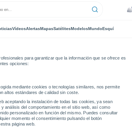
ticias
Vídeos
Alertas
Mapas
Satélites
Modelos
Mundo
Esquí
ofesionales para garantizar que la información que se ofrece es
entes opciones:
oso
ecogida mediante cookies o tecnologías similares, nos permite
on altos estándares de calidad sin coste.
o (Argentina)
eb aceptando la instalación de todas las cookies, ya sean
 y análisis del comportamiento en el sitio web, así como
...
ntenido personalizado en función del mismo. Puedes consultar
alquier momento el consentimiento pulsando el botón
Por hora
uestra página web.
Se esperan nevadas en las
próximas horas