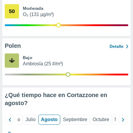
 seleccionar
o.
Moderada
50
O₃ (131 µg/m³)
calización
precisa e
ión mediante
, publicidad
Polen
Detalle
dos,
 publicidad
Bajo
,
Ambrosía (25 #/m³)
ón de
 desarrollo
s.
tros 1199
ios
¿Qué tiempo hace en Cortazzone en
agosto
?
yo
Junio
Julio
Agosto
Septiembre
Octubre
Noviemb