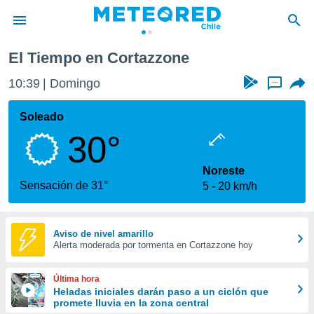
El Tiempo en Cortazzone
privacidad
10:39
Domingo
...
o de
eteored.cl)
borado por
Soleado
es para
30°
ue la
 que se
e calidad.
Noreste
eder a este
Sensación de 31°
5
20 km/h
ediante las
opciones:
ookies y
Aviso de nivel amarillo
Alerta moderada por tormenta en Cortazzone hoy
e forma
d digital
Última hora
ada, basada
Heladas iniciales darán paso a un ciclón que
promete lluvia en la zona central
mación