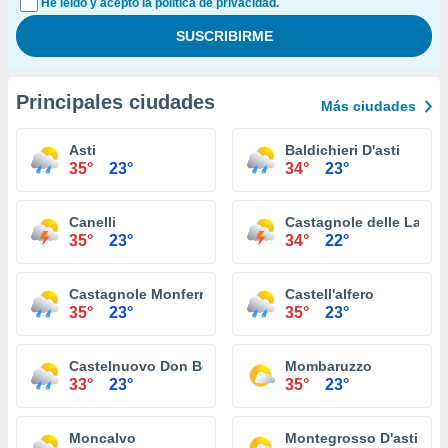
He leído y acepto la política de privacidad.
Principales ciudades
Más ciudades
Asti
Baldichieri D'asti
35°
23°
34°
23°
Canelli
Castagnole delle Lanze
35°
23°
34°
22°
Castagnole Monferrato
Castell'alfero
35°
23°
35°
23°
Castelnuovo Don Bosco
Mombaruzzo
33°
23°
35°
23°
Moncalvo
Montegrosso D'asti