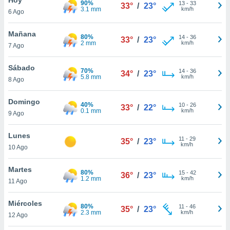
90%
13
-
33
33°
/
23°
3.1 mm
km/h
6 Ago
do en
 mismo.
sultar más
Mañana
80%
14
-
36
33°
/
23°
 en nuestra
2 mm
km/h
7 Ago
 Cookies
y
ualquier
Sábado
70%
14
-
36
34°
/
23°
5.8 mm
km/h
8 Ago
ento
 botón
ación de
Domingo
40%
10
-
26
33°
/
22°
kies
0.1 mm
km/h
9 Ago
 disponible
e nuestra
Lunes
11
-
29
.
35°
/
23°
km/h
10 Ago
IVAMENTE,
Martes
80%
15
-
42
36°
/
23°
1.2 mm
km/h
11 Ago
as
 a cookies
Miércoles
80%
11
-
46
35°
/
23°
2.3 mm
km/h
 no aceptar
12 Ago
ón de