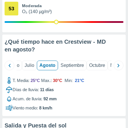
 seleccionar
Moderada
o.
53
O₃ (140 µg/m³)
calización
precisa e
ión mediante
, publicidad
¿Qué tiempo hace en Crestview - MD
dos,
en
agosto
?
 publicidad
,
ón de
yo
Junio
Julio
Agosto
Septiembre
Octubre
Noviemb
 desarrollo
s.
T. Media:
25°C
Max.:
30°C
Min:
21°C
tros 1199
ios
Días de lluvia:
11
días
Acum. de lluvia:
92 mm
Viento medio:
8 km/h
Salida y Puesta del sol