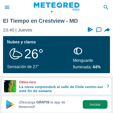
El Tiempo en Crestview - MD
privacidad
23:40
Jueves
...
o de
eteored.cl)
borado por
Nubes y claros
es para
26°
ue la
 que se
e calidad.
Menguante
eder a este
Sensación de 27°
Iluminada:
44%
ediante las
opciones:
Última hora
ookies y
La nieve sorprenderá al valle de Chile centro-sur
e forma
este fin de semana
d digital
¡Descarga
GRATIS
la app de
Instalar
ada, basada
Meteored!
mación