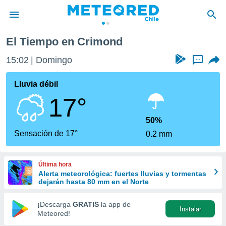
El Tiempo en Crimond
privacidad
15:02
Domingo
...
o de
eteored.cl)
borado por
Lluvia débil
es para
17°
ue la
 que se
e calidad.
50%
eder a este
Sensación de 17°
0.2 mm
ediante las
opciones:
Última hora
ookies y
Alerta meteorológica: fuertes lluvias y tormentas
e forma
dejarán hasta 80 mm en el Norte
d digital
¡Descarga
GRATIS
la app de
Instalar
ada, basada
Meteored!
mación