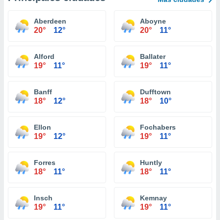
Aberdeen
Aboyne
20°
12°
20°
11°
Alford
Ballater
19°
11°
19°
11°
Banff
Dufftown
18°
12°
18°
10°
Ellon
Fochabers
19°
12°
19°
11°
Forres
Huntly
18°
11°
18°
11°
Insch
Kemnay
19°
11°
19°
11°