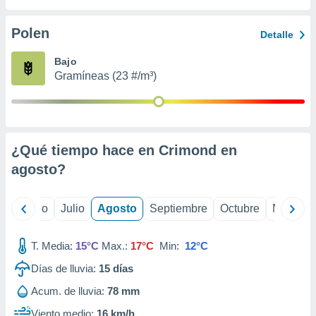
 seleccionar
o.
Polen
Detalle
calización
precisa e
Bajo
ión mediante
Gramíneas (23 #/m³)
, publicidad
dos,
 publicidad
,
¿Qué tiempo hace en Crimond en
ón de
agosto
?
 desarrollo
s.
tros 1199
yo
Junio
Julio
Agosto
Septiembre
Octubre
Noviemb
ios
T. Media:
15°C
Max.:
17°C
Min:
12°C
Días de lluvia:
15
días
Acum. de lluvia:
78 mm
Viento medio:
16 km/h