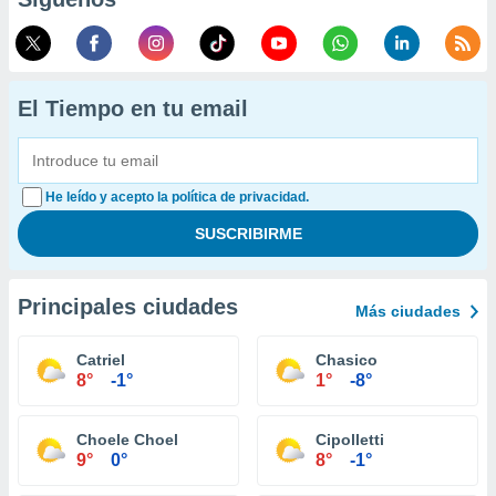
El Tiempo en tu email
He leído y acepto la política de privacidad.
Principales ciudades
Más ciudades
Catriel
Chasico
8°
-1°
1°
-8°
Choele Choel
Cipolletti
9°
0°
8°
-1°