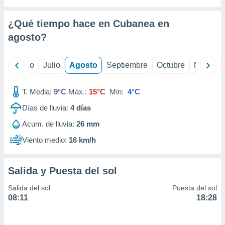
 seleccionar
o.
¿Qué tiempo hace en Cubanea en
calización
precisa e
agosto
?
ión mediante
, publicidad
yo
Junio
Julio
Agosto
Septiembre
Octubre
Noviemb
dos,
T. Media:
9°C
Max.:
15°C
Min:
4°C
 publicidad
,
Días de lluvia:
4
días
ón de
 desarrollo
Acum. de lluvia:
26 mm
s.
Viento medio:
16 km/h
tros 1199
ios
Salida y Puesta del sol
Salida del sol
Puesta del sol
08:11
18:28