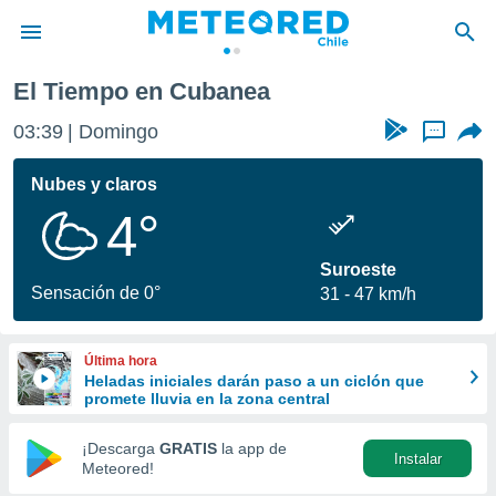
El Tiempo en Cubanea
privacidad
03:39
Domingo
...
o de
eteored.cl)
borado por
Nubes y claros
es para
4°
ue la
 que se
e calidad.
Suroeste
eder a este
Sensación de 0°
31
47 km/h
ediante las
opciones:
Última hora
ookies y
Heladas iniciales darán paso a un ciclón que
e forma
promete lluvia en la zona central
d digital
¡Descarga
GRATIS
la app de
Instalar
ada, basada
Meteored!
mación