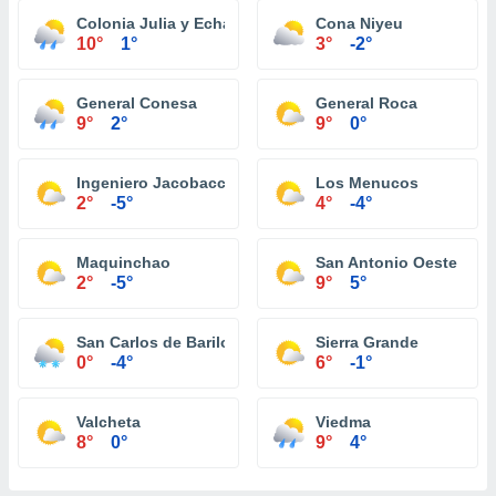
Colonia Julia y Echarren
Cona Niyeu
10°
1°
3°
-2°
General Conesa
General Roca
9°
2°
9°
0°
Ingeniero Jacobacci
Los Menucos
2°
-5°
4°
-4°
Maquinchao
San Antonio Oeste
2°
-5°
9°
5°
San Carlos de Bariloche
Sierra Grande
0°
-4°
6°
-1°
Valcheta
Viedma
8°
0°
9°
4°